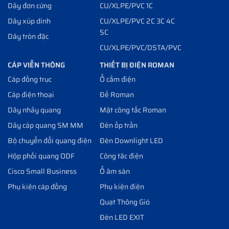
Dây đơn cứng
CU/XLPE/PVC 1C
Dây xúp dính
CU/XLPE/PVC 2C 3C 4C
5C
Dây tròn đặc
CU/XLPE/PVC/DSTA/PVC
CÁP VIỄN THÔNG
THIẾT BỊ ĐIỆN ROMAN
Cáp đồng trục
Ổ cắm điện
Cáp điện thoại
Đế Roman
Dây nhảy quang
Mặt công tắc Roman
Dây cáp quang SM MM
Đèn ốp trần
Bộ chuyển đổi quang điện
Đèn Downlight LED
Hộp phối quang ODF
Công tăc điện
Cisco Small Business
Ổ âm sàn
Phụ kiện cáp đồng
Phụ kiện điện
Quạt Thông Gió
Đèn LED EXIT