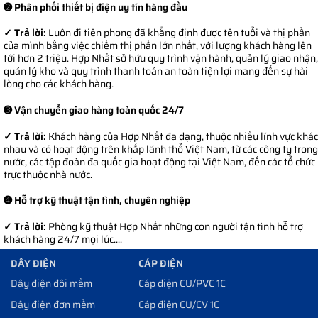
➋ Phân phối thiết bị điện uy tín hàng đầu
✓ Trả lời:
Luôn đi tiên phong đã khẳng định được tên tuổi và thị phần
của mình bằng việc chiếm thị phần lớn nhất, với lượng khách hàng lên
tới hơn 2 triệu. Hợp Nhất sở hữu quy trình vận hành, quản lý giao nhận,
quản lý kho và quy trình thanh toán an toàn tiện lợi mang đến sự hài
lòng cho các khách hàng.
➌ Vận chuyển giao hàng toàn quốc 24/7
✓ Trả lời:
Khách hàng của Hợp Nhất đa dạng, thuộc nhiều lĩnh vực khác
nhau và có hoạt động trên khắp lãnh thổ Việt Nam, từ các công ty trong
nước, các tập đoàn đa quốc gia hoạt động tại Việt Nam, đến các tổ chức
trực thuộc nhà nước.
➍ Hỗ trợ kỹ thuật tận tình, chuyên nghiệp
✓ Trả lời:
Phòng kỹ thuật Hợp Nhất những con người tận tình hỗ trợ
khách hàng 24/7 mọi lúc....
DÂY ĐIỆN
CÁP ĐIỆN
Dây điện đôi mềm
Cáp điện CU/PVC 1C
Dây điện đơn mềm
Cáp điện CU/CV 1C