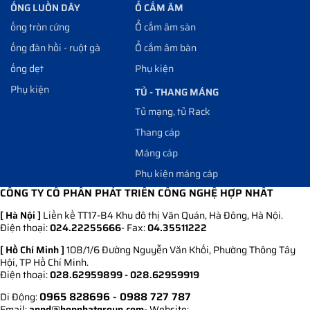
ỐNG LUỒN DÂY
Ổ CẮM ÂM
ống tròn cứng
Ổ cắm âm sàn
ống đàn hồi - ruột gà
Ổ cắm âm bàn
ống dẹt
Phụ kiện
Phụ kiện
TỦ - THANG MÁNG
Tủ mạng, tủ Rack
Thang cáp
Máng cáp
Phụ kiện máng cáp
CÔNG TY CỔ PHẦN PHÁT TRIỂN CÔNG NGHỆ HỢP NHẤT
[ Hà Nội ]
Liền kề TT17-B4 Khu đô thị Văn Quán, Hà Đông, Hà Nội.
Điện thoại:
024.22255666
- Fax:
04.35511222
[ Hồ Chí Minh ]
108/1/6 Đường Nguyễn Văn Khối, Phường Thông Tây
Hội, TP Hồ Chí Minh.
Điện thoại:
028.62959899 - 028.62959919
0965 828696
- 0988 727 787
Di Động:
Email:
annd@hopnhatgroup.com
- Website: