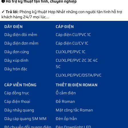
➍ Hỗ trợ kỹ thuật tận tình, chuyên nghiệp
✓ Trả lời:
Phòng kỹ thuật Hợp Nhất những con người tận tình hỗ trợ
khách hàng 24/7 mọi lúc....
DÂY ĐIỆN
CÁP ĐIỆN
Dây điện đôi mềm
Cáp điện CU/PVC 1C
Dây điện đơn mềm
Cáp điện CU/CV 1C
Dây đơn cứng
CU/XLPE/PVC 1C
Dây xúp dính
CU/XLPE/PVC 2C 3C 4C
5C
Dây tròn đặc
CU/XLPE/PVC/DSTA/PVC
CÁP VIỄN THÔNG
THIẾT BỊ ĐIỆN ROMAN
Cáp đồng trục
Ổ cắm điện
Cáp điện thoại
Đế Roman
Dây nhảy quang
Mặt công tắc Roman
Dây cáp quang SM MM
Đèn ốp trần
Bộ chuyển đổi quang điện
Đèn Downlight LED