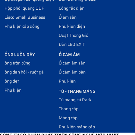
Hộp phối quang ODF
Công tăc điện
Cisco Small Business
Ổ âm sàn
Phụ kiện cáp đồng
Phụ kiện điện
Quạt Thông Gió
Đèn LED EXIT
ỐNG LUỒN DÂY
Ổ CẮM ÂM
ống tròn cứng
Ổ cắm âm sàn
ống đàn hồi - ruột gà
Ổ cắm âm bàn
ống dẹt
Phụ kiện
Phụ kiện
TỦ - THANG MÁNG
Tủ mạng, tủ Rack
Thang cáp
Máng cáp
Phụ kiện máng cáp