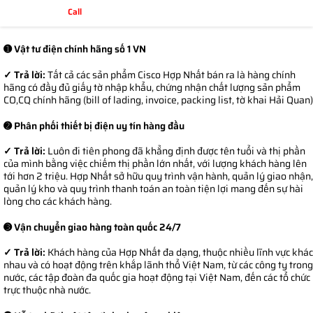
Call
➊ Vật tư điện chính hãng số 1 VN
✓ Trả lời:
Tất cả các sản phẩm Cisco Hợp Nhất bán ra là hàng chính
hãng có đầy đủ giấy tờ nhập khẩu, chứng nhận chất lượng sản phẩm
CO,CQ chính hãng (bill of lading, invoice, packing list, tờ khai Hải Quan)
➋ Phân phối thiết bị điện uy tín hàng đầu
✓ Trả lời:
Luôn đi tiên phong đã khẳng định được tên tuổi và thị phần
của mình bằng việc chiếm thị phần lớn nhất, với lượng khách hàng lên
tới hơn 2 triệu. Hợp Nhất sở hữu quy trình vận hành, quản lý giao nhận,
quản lý kho và quy trình thanh toán an toàn tiện lợi mang đến sự hài
lòng cho các khách hàng.
➌ Vận chuyển giao hàng toàn quốc 24/7
✓ Trả lời:
Khách hàng của Hợp Nhất đa dạng, thuộc nhiều lĩnh vực khác
nhau và có hoạt động trên khắp lãnh thổ Việt Nam, từ các công ty trong
nước, các tập đoàn đa quốc gia hoạt động tại Việt Nam, đến các tổ chức
trực thuộc nhà nước.