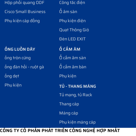
Hộp phối quang ODF
Công tăc điện
Cisco Small Business
Ổ âm sàn
Phụ kiện cáp đồng
Phụ kiện điện
Quạt Thông Gió
Đèn LED EXIT
ỐNG LUỒN DÂY
Ổ CẮM ÂM
ống tròn cứng
Ổ cắm âm sàn
ống đàn hồi - ruột gà
Ổ cắm âm bàn
ống dẹt
Phụ kiện
Phụ kiện
TỦ - THANG MÁNG
Tủ mạng, tủ Rack
Thang cáp
Máng cáp
Phụ kiện máng cáp
CÔNG TY CỔ PHẦN PHÁT TRIỂN CÔNG NGHỆ HỢP NHẤT