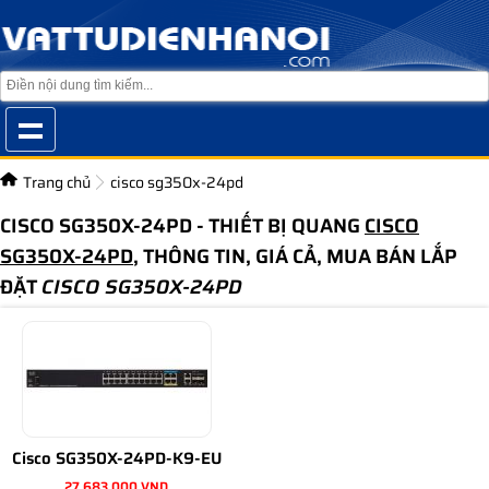
Trang chủ
cisco sg350x-24pd
CISCO SG350X-24PD - THIẾT BỊ QUANG
CISCO
SG350X-24PD
, THÔNG TIN, GIÁ CẢ, MUA BÁN LẮP
ĐẶT
CISCO SG350X-24PD
Cisco SG350X-24PD-K9-EU
27.683.000 VND