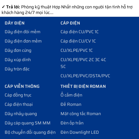
✓ Trả lời:
Phòng kỹ thuật Hợp Nhất những con người tận tình hỗ trợ
khách hàng 24/7 mọi lúc....
DÂY ĐIỆN
CÁP ĐIỆN
Dây điện đôi mềm
Cáp điện CU/PVC 1C
Dây điện đơn mềm
Cáp điện CU/CV 1C
Dây đơn cứng
CU/XLPE/PVC 1C
Dây xúp dính
CU/XLPE/PVC 2C 3C 4C
5C
Dây tròn đặc
CU/XLPE/PVC/DSTA/PVC
CÁP VIỄN THÔNG
THIẾT BỊ ĐIỆN ROMAN
Cáp đồng trục
Ổ cắm điện
Cáp điện thoại
Đế Roman
Dây nhảy quang
Mặt công tắc Roman
Dây cáp quang SM MM
Đèn ốp trần
Bộ chuyển đổi quang điện
Đèn Downlight LED