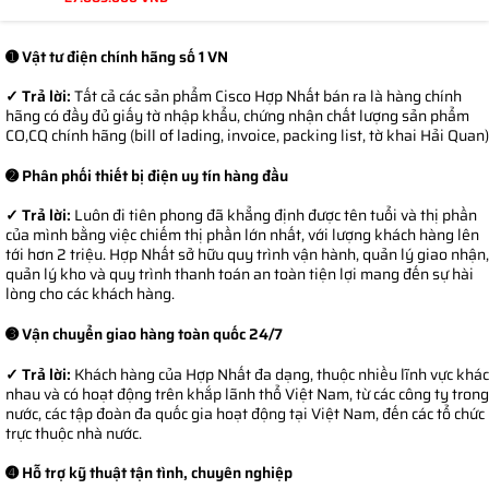
➊ Vật tư điện chính hãng số 1 VN
✓ Trả lời:
Tất cả các sản phẩm Cisco Hợp Nhất bán ra là hàng chính
hãng có đầy đủ giấy tờ nhập khẩu, chứng nhận chất lượng sản phẩm
CO,CQ chính hãng (bill of lading, invoice, packing list, tờ khai Hải Quan)
➋ Phân phối thiết bị điện uy tín hàng đầu
✓ Trả lời:
Luôn đi tiên phong đã khẳng định được tên tuổi và thị phần
của mình bằng việc chiếm thị phần lớn nhất, với lượng khách hàng lên
tới hơn 2 triệu. Hợp Nhất sở hữu quy trình vận hành, quản lý giao nhận,
quản lý kho và quy trình thanh toán an toàn tiện lợi mang đến sự hài
lòng cho các khách hàng.
➌ Vận chuyển giao hàng toàn quốc 24/7
✓ Trả lời:
Khách hàng của Hợp Nhất đa dạng, thuộc nhiều lĩnh vực khác
nhau và có hoạt động trên khắp lãnh thổ Việt Nam, từ các công ty trong
nước, các tập đoàn đa quốc gia hoạt động tại Việt Nam, đến các tổ chức
trực thuộc nhà nước.
➍ Hỗ trợ kỹ thuật tận tình, chuyên nghiệp