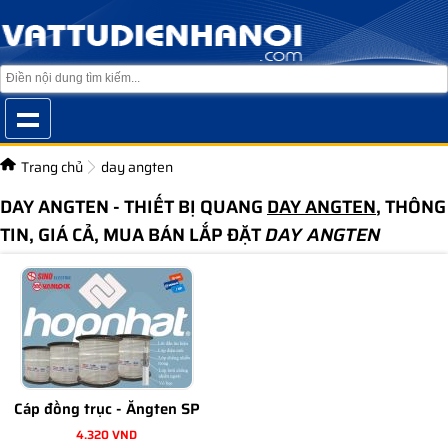
Trang chủ
day angten
DAY ANGTEN - THIẾT BỊ QUANG
DAY ANGTEN
, THÔNG
TIN, GIÁ CẢ, MUA BÁN LẮP ĐẶT
DAY ANGTEN
Cáp đồng trục - Ăngten SP
4.320 VND