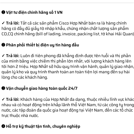
➊ Vật tư điện chính hãng số 1 VN
✓ Trả lời:
Tất cả các sản phẩm Cisco Hợp Nhất bán ra là hàng chính
hãng có đầy đủ giấy tờ nhập khẩu, chứng nhận chất lượng sản phẩm
CO,CQ chính hãng (bill of lading, invoice, packing list, tờ khai Hải Quan)
➋ Phân phối thiết bị điện uy tín hàng đầu
✓ Trả lời:
Luôn đi tiên phong đã khẳng định được tên tuổi và thị phần
của mình bằng việc chiếm thị phần lớn nhất, với lượng khách hàng lên
tới hơn 2 triệu. Hợp Nhất sở hữu quy trình vận hành, quản lý giao nhận,
quản lý kho và quy trình thanh toán an toàn tiện lợi mang đến sự hài
lòng cho các khách hàng.
➌ Vận chuyển giao hàng toàn quốc 24/7
✓ Trả lời:
Khách hàng của Hợp Nhất đa dạng, thuộc nhiều lĩnh vực khác
nhau và có hoạt động trên khắp lãnh thổ Việt Nam, từ các công ty trong
nước, các tập đoàn đa quốc gia hoạt động tại Việt Nam, đến các tổ chức
trực thuộc nhà nước.
➍ Hỗ trợ kỹ thuật tận tình, chuyên nghiệp