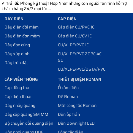
✓ Trả lời:
Phòng kỹ thuật Hợp Nhất những con người tận tình hỗ trợ
khách hàng 24/7 mọi lúc....
DÂY ĐIỆN
CÁP ĐIỆN
Dây điện đôi mềm
Cáp điện CU/PVC 1C
Dây điện đơn mềm
Cáp điện CU/CV 1C
Dây đơn cứng
CU/XLPE/PVC 1C
Dây xúp dính
CU/XLPE/PVC 2C 3C 4C
5C
Dây tròn đặc
CU/XLPE/PVC/DSTA/PVC
CÁP VIỄN THÔNG
THIẾT BỊ ĐIỆN ROMAN
Cáp đồng trục
Ổ cắm điện
Cáp điện thoại
Đế Roman
Dây nhảy quang
Mặt công tắc Roman
Dây cáp quang SM MM
Đèn ốp trần
Bộ chuyển đổi quang điện
Đèn Downlight LED
Hộp phối quang ODF
Công tăc điện