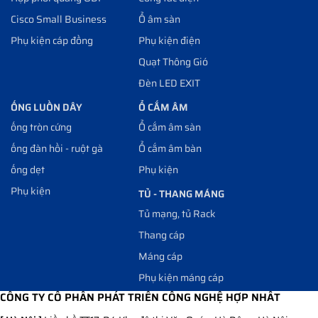
Cisco Small Business
Ổ âm sàn
Phụ kiện cáp đồng
Phụ kiện điện
Quạt Thông Gió
Đèn LED EXIT
ỐNG LUỒN DÂY
Ổ CẮM ÂM
ống tròn cứng
Ổ cắm âm sàn
ống đàn hồi - ruột gà
Ổ cắm âm bàn
ống dẹt
Phụ kiện
Phụ kiện
TỦ - THANG MÁNG
Tủ mạng, tủ Rack
Thang cáp
Máng cáp
Phụ kiện máng cáp
CÔNG TY CỔ PHẦN PHÁT TRIỂN CÔNG NGHỆ HỢP NHẤT