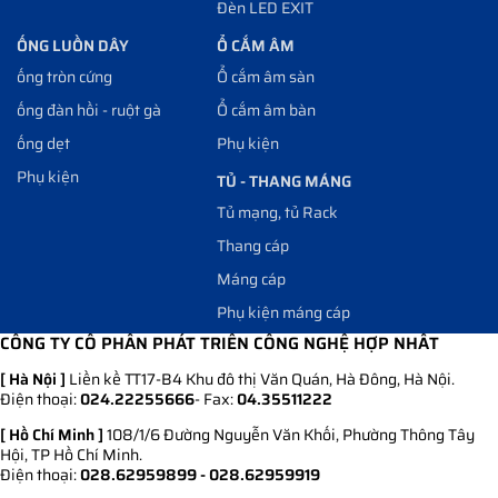
Đèn LED EXIT
ỐNG LUỒN DÂY
Ổ CẮM ÂM
ống tròn cứng
Ổ cắm âm sàn
ống đàn hồi - ruột gà
Ổ cắm âm bàn
ống dẹt
Phụ kiện
Phụ kiện
TỦ - THANG MÁNG
Tủ mạng, tủ Rack
Thang cáp
Máng cáp
Phụ kiện máng cáp
CÔNG TY CỔ PHẦN PHÁT TRIỂN CÔNG NGHỆ HỢP NHẤT
[ Hà Nội ]
Liền kề TT17-B4 Khu đô thị Văn Quán, Hà Đông, Hà Nội.
Điện thoại:
024.22255666
- Fax:
04.35511222
[ Hồ Chí Minh ]
108/1/6 Đường Nguyễn Văn Khối, Phường Thông Tây
Hội, TP Hồ Chí Minh.
Điện thoại:
028.62959899 - 028.62959919