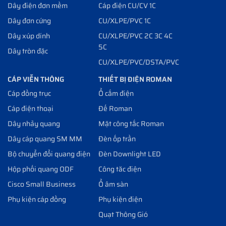
Dây điện đơn mềm
Cáp điện CU/CV 1C
Dây đơn cứng
CU/XLPE/PVC 1C
Dây xúp dính
CU/XLPE/PVC 2C 3C 4C
5C
Dây tròn đặc
CU/XLPE/PVC/DSTA/PVC
CÁP VIỄN THÔNG
THIẾT BỊ ĐIỆN ROMAN
Cáp đồng trục
Ổ cắm điện
Cáp điện thoại
Đế Roman
Dây nhảy quang
Mặt công tắc Roman
Dây cáp quang SM MM
Đèn ốp trần
Bộ chuyển đổi quang điện
Đèn Downlight LED
Hộp phối quang ODF
Công tăc điện
Cisco Small Business
Ổ âm sàn
Phụ kiện cáp đồng
Phụ kiện điện
Quạt Thông Gió