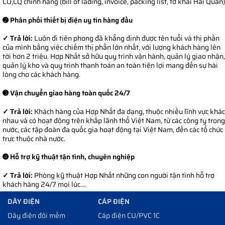
CO,CQ chính hãng (bill of lading, invoice, packing list, tờ khai Hải Quan)
➋ Phân phối thiết bị điện uy tín hàng đầu
✓ Trả lời:
Luôn đi tiên phong đã khẳng định được tên tuổi và thị phần
của mình bằng việc chiếm thị phần lớn nhất, với lượng khách hàng lên
tới hơn 2 triệu. Hợp Nhất sở hữu quy trình vận hành, quản lý giao nhận,
quản lý kho và quy trình thanh toán an toàn tiện lợi mang đến sự hài
lòng cho các khách hàng.
➌ Vận chuyển giao hàng toàn quốc 24/7
✓ Trả lời:
Khách hàng của Hợp Nhất đa dạng, thuộc nhiều lĩnh vực khác
nhau và có hoạt động trên khắp lãnh thổ Việt Nam, từ các công ty trong
nước, các tập đoàn đa quốc gia hoạt động tại Việt Nam, đến các tổ chức
trực thuộc nhà nước.
➍ Hỗ trợ kỹ thuật tận tình, chuyên nghiệp
✓ Trả lời:
Phòng kỹ thuật Hợp Nhất những con người tận tình hỗ trợ
khách hàng 24/7 mọi lúc....
DÂY ĐIỆN
CÁP ĐIỆN
Dây điện đôi mềm
Cáp điện CU/PVC 1C