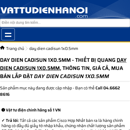
Trang chủ
day dien cadisun 1x0.5mm
DAY DIEN CADISUN 1X0.5MM - THIẾT BỊ QUANG
DAY
DIEN CADISUN 1X0.5MM
, THÔNG TIN, GIÁ CẢ, MUA
BÁN LẮP ĐẶT
DAY DIEN CADISUN 1X0.5MM
Sản phẩm mục này đang được cập nhập - Bạn có thể
Call 04.6662
8616
➊ Vật tư điện chính hãng số 1 VN
✓ Trả lời:
Tất cả các sản phẩm Cisco Hợp Nhất bán ra là hàng chính
hãng có đầy đủ giấy tờ nhập khẩu, chứng nhận chất lượng sản phẩm