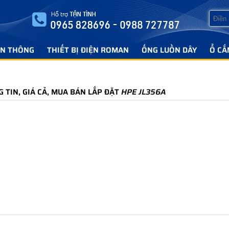
ỄN THÔNG
THIẾT BỊ ĐIỆN ROMAN
ỐNG LUỒN DÂY
Ổ CẮ
G TIN, GIÁ CẢ, MUA BÁN LẮP ĐẶT
HPE JL356A