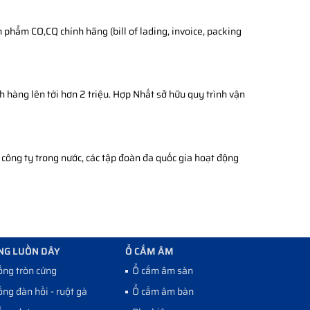
phẩm CO,CQ chính hãng (bill of lading, invoice, packing
h hàng lên tới hơn 2 triệu. Hợp Nhất sở hữu quy trình vận
công ty trong nước, các tập đoàn đa quốc gia hoạt động
NG LUỒN DÂY
Ổ CẮM ÂM
ống tròn cứng
Ổ cắm âm sàn
ống đàn hồi - ruột gà
Ổ cắm âm bàn