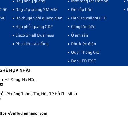
Dây nhảy quang
Mặt công tắc Roman
C 5C
Dây cáp quang SM MM
Đèn ốp trần
PVC
Bộ chuyển đổi quang điện
Đèn Downlight LED
Hộp phối quang ODF
Công tăc điện
Cisco Small Business
Ổ âm sàn
Phụ kiện cáp đồng
Phụ kiện điện
Quạt Thông Gió
Đèn LED EXIT
NGHỆ HỢP NHẤT
n, Hà Đông, Hà Nội.
22
i, Phường Thông Tây Hội, TP Hồ Chí Minh.
9
ttps://vattudienhanoi.com