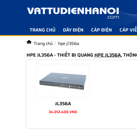
TRANG CHỦ
DÂY ĐIỆN
CÁP ĐIỆN
CÁP VI
Trang chủ
hpe jl356a
HPE JL356A - THIẾT BỊ QUANG
HPE JL356A
, THÔN
JL356A
34.012.400 VND