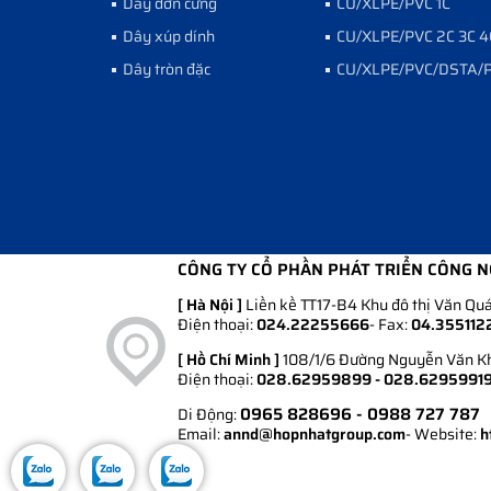
Dây đơn cứng
CU/XLPE/PVC 1C
Dây xúp dính
CU/XLPE/PVC 2C 3C 4
Dây tròn đặc
CU/XLPE/PVC/DSTA/
CÔNG TY CỔ PHẦN PHÁT TRIỂN CÔNG 
[ Hà Nội ]
Liền kề TT17-B4 Khu đô thị Văn Quá
Điện thoại:
024.22255666
- Fax:
04.355112
[ Hồ Chí Minh ]
108/1/6 Đường Nguyễn Văn Khố
Điện thoại:
028.62959899 - 028.6295991
0965 828696
- 0988 727 787
Di Động:
Email:
annd@hopnhatgroup.com
- Website:
h