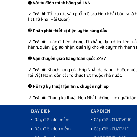
➊ Vật tư điện chính hãng số 1 VN
✓ Trả lời:
Tất cả các sản phẩm Cisco Hợp Nhất bán ra là h
list, tờ khai Hải Quan)
➋ Phân phối thiết bị điện uy tín hàng đầu
✓ Trả lời:
Luôn đi tiên phong đã khẳng định được tên tuổi
hành, quản lý giao nhận, quản lý kho và quy trình thanh 
➌ Vận chuyển giao hàng toàn quốc 24/7
✓ Trả lời:
Khách hàng của Hợp Nhất đa dạng, thuộc nhiều l
tại Việt Nam, đến các tổ chức trực thuộc nhà nước.
➍ Hỗ trợ kỹ thuật tận tình, chuyên nghiệp
✓ Trả lời:
Phòng kỹ thuật Hợp Nhất những con người tận tì
DÂY ĐIỆN
CÁP ĐIỆN
Dây điện đôi mềm
Cáp điện CU/PVC 1C
Dây điện đơn mềm
Cáp điện CU/CV 1C