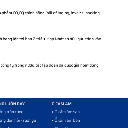
phẩm CO,CQ chính hãng (bill of lading, invoice, packing
h hàng lên tới hơn 2 triệu. Hợp Nhất sở hữu quy trình vận
công ty trong nước, các tập đoàn đa quốc gia hoạt động
NG LUỒN DÂY
Ổ CẮM ÂM
ống tròn cứng
Ổ cắm âm sàn
ống đàn hồi - ruột gà
Ổ cắm âm bàn