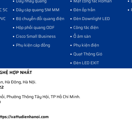
Dây nhảy quang
Mặt công tắc Roman
C 5C
Dây cáp quang SM MM
Đèn ốp trần
PVC
Bộ chuyển đổi quang điện
Đèn Downlight LED
Hộp phối quang ODF
Công tăc điện
Cisco Small Business
Ổ âm sàn
Phụ kiện cáp đồng
Phụ kiện điện
Quạt Thông Gió
Đèn LED EXIT
NGHỆ HỢP NHẤT
n, Hà Đông, Hà Nội.
22
i, Phường Thông Tây Hội, TP Hồ Chí Minh.
9
ttps://vattudienhanoi.com