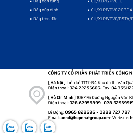
Dây đơn cứng
CU/XLPE/PVC 1C
Dây xúp dính
CU/XLPE/PVC 2C 3C 4
Dây tròn đặc
CU/XLPE/PVC/DSTA/
CÔNG TY CỔ PHẦN PHÁT TRIỂN CÔNG 
[ Hà Nội ]
Liền kề TT17-B4 Khu đô thị Văn Quá
Điện thoại:
024.22255666
- Fax:
04.355112
[ Hồ Chí Minh ]
108/1/6 Đường Nguyễn Văn Khố
Điện thoại:
028.62959899 - 028.6295991
0965 828696
- 0988 727 787
Di Động:
Email:
annd@hopnhatgroup.com
- Website:
h