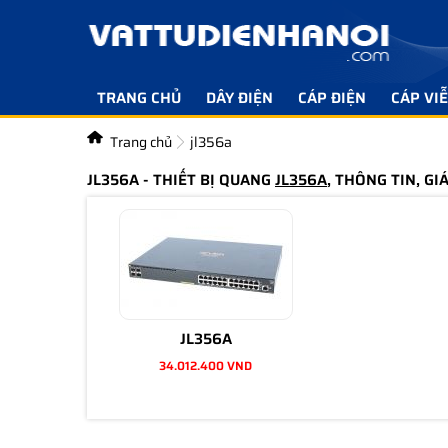
TRANG CHỦ
DÂY ĐIỆN
CÁP ĐIỆN
CÁP VI
Trang chủ
jl356a
JL356A - THIẾT BỊ QUANG
JL356A
, THÔNG TIN, GI
JL356A
34.012.400 VND