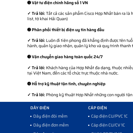
➊ Vật tư điện chính hãng số 1 VN
✓ Trả lời:
Tất cả các sản phẩm Cisco Hợp Nhất bán ra là h
list, tờ khai Hải Quan)
➋ Phân phối thiết bị điện uy tín hàng đầu
✓ Trả lời:
Luôn đi tiên phong đã khẳng định được tên tuổi
hành, quản lý giao nhận, quản lý kho và quy trình thanh 
➌ Vận chuyển giao hàng toàn quốc 24/7
✓ Trả lời:
Khách hàng của Hợp Nhất đa dạng, thuộc nhiều l
tại Việt Nam, đến các tổ chức trực thuộc nhà nước.
➍ Hỗ trợ kỹ thuật tận tình, chuyên nghiệp
✓ Trả lời:
Phòng kỹ thuật Hợp Nhất những con người tận tì
DÂY ĐIỆN
CÁP ĐIỆN
Dây điện đôi mềm
Cáp điện CU/PVC 1C
Dây điện đơn mềm
Cáp điện CU/CV 1C