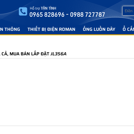
ỄN THÔNG
THIẾT BỊ ĐIỆN ROMAN
ỐNG LUỒN DÂY
Ổ CẮ
Á CẢ, MUA BÁN LẮP ĐẶT
JL356A