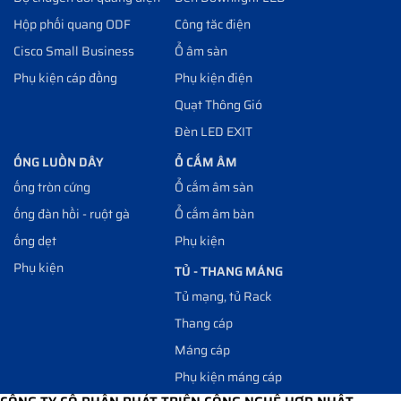
Hộp phối quang ODF
Công tăc điện
Cisco Small Business
Ổ âm sàn
Phụ kiện cáp đồng
Phụ kiện điện
Quạt Thông Gió
Đèn LED EXIT
ỐNG LUỒN DÂY
Ổ CẮM ÂM
ống tròn cứng
Ổ cắm âm sàn
ống đàn hồi - ruột gà
Ổ cắm âm bàn
ống dẹt
Phụ kiện
Phụ kiện
TỦ - THANG MÁNG
Tủ mạng, tủ Rack
Thang cáp
Máng cáp
Phụ kiện máng cáp