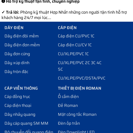
➍ Hỗ trợ kỹ thuật tận tình, chuyên nghiệp
✓ Trả lời:
Phòng kỹ thuật Hợp Nhất những con người tận tình hỗ trợ
khách hàng 24/7 mọi lúc....
DÂY ĐIỆN
CÁP ĐIỆN
Dây điện đôi mềm
Cáp điện CU/PVC 1C
Dây điện đơn mềm
Cáp điện CU/CV 1C
Dây đơn cứng
CU/XLPE/PVC 1C
Dây xúp dính
CU/XLPE/PVC 2C 3C 4C
5C
Dây tròn đặc
CU/XLPE/PVC/DSTA/PVC
CÁP VIỄN THÔNG
THIẾT BỊ ĐIỆN ROMAN
Cáp đồng trục
Ổ cắm điện
Cáp điện thoại
Đế Roman
Dây nhảy quang
Mặt công tắc Roman
Dây cáp quang SM MM
Đèn ốp trần
Bộ chuyển đổi quang điện
Đèn Downlight LED