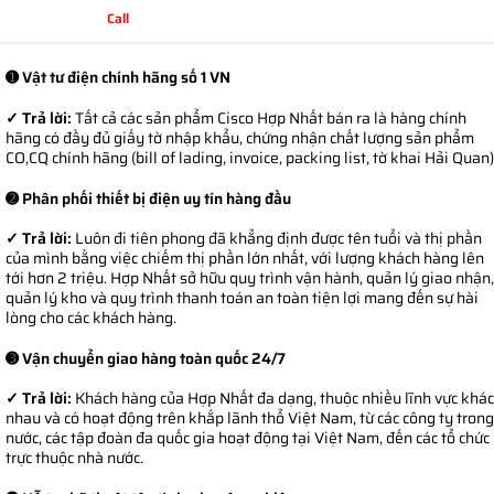
Call
➊ Vật tư điện chính hãng số 1 VN
✓ Trả lời:
Tất cả các sản phẩm Cisco Hợp Nhất bán ra là hàng chính
hãng có đầy đủ giấy tờ nhập khẩu, chứng nhận chất lượng sản phẩm
CO,CQ chính hãng (bill of lading, invoice, packing list, tờ khai Hải Quan)
➋ Phân phối thiết bị điện uy tín hàng đầu
✓ Trả lời:
Luôn đi tiên phong đã khẳng định được tên tuổi và thị phần
của mình bằng việc chiếm thị phần lớn nhất, với lượng khách hàng lên
tới hơn 2 triệu. Hợp Nhất sở hữu quy trình vận hành, quản lý giao nhận,
quản lý kho và quy trình thanh toán an toàn tiện lợi mang đến sự hài
lòng cho các khách hàng.
➌ Vận chuyển giao hàng toàn quốc 24/7
✓ Trả lời:
Khách hàng của Hợp Nhất đa dạng, thuộc nhiều lĩnh vực khác
nhau và có hoạt động trên khắp lãnh thổ Việt Nam, từ các công ty trong
nước, các tập đoàn đa quốc gia hoạt động tại Việt Nam, đến các tổ chức
trực thuộc nhà nước.