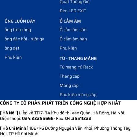
Quạt Thông Gió
Đèn LED EXIT
ỐNG LUỒN DÂY
Ổ CẮM ÂM
ống tròn cứng
Ổ cắm âm sàn
ống đàn hồi - ruột gà
Ổ cắm âm bàn
ống dẹt
Phụ kiện
Phụ kiện
TỦ - THANG MÁNG
Tủ mạng, tủ Rack
Thang cáp
Máng cáp
Phụ kiện máng cáp
CÔNG TY CỔ PHẦN PHÁT TRIỂN CÔNG NGHỆ HỢP NHẤT
[ Hà Nội ]
Liền kề TT17-B4 Khu đô thị Văn Quán, Hà Đông, Hà Nội.
Điện thoại:
024.22255666
- Fax:
04.35511222
[ Hồ Chí Minh ]
108/1/6 Đường Nguyễn Văn Khối, Phường Thông Tây
Hội, TP Hồ Chí Minh.