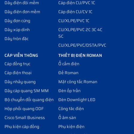
Dây điện đôi mềm
Cáp điện CU/PVC 1C
Dây điện đơn mềm
Cáp điện CU/CV 1C
Dây đơn cứng
CU/XLPE/PVC 1C
Dây xúp dính
CU/XLPE/PVC 2C 3C 4C
5C
Dây tròn đặc
CU/XLPE/PVC/DSTA/PVC
CÁP VIỄN THÔNG
THIẾT BỊ ĐIỆN ROMAN
Cáp đồng trục
Ổ cắm điện
Cáp điện thoại
Đế Roman
Dây nhảy quang
Mặt công tắc Roman
Dây cáp quang SM MM
Đèn ốp trần
Bộ chuyển đổi quang điện
Đèn Downlight LED
Hộp phối quang ODF
Công tăc điện
Cisco Small Business
Ổ âm sàn
Phụ kiện cáp đồng
Phụ kiện điện