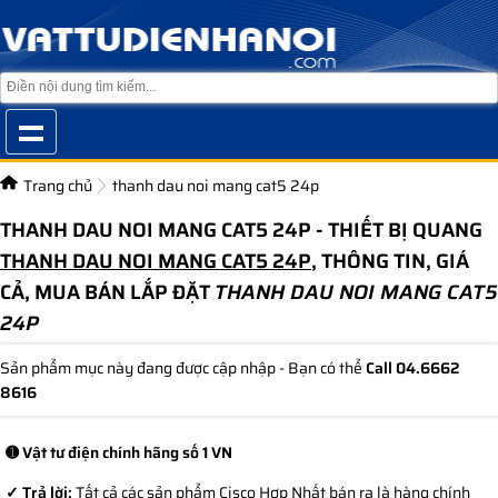
Trang chủ
thanh dau noi mang cat5 24p
THANH DAU NOI MANG CAT5 24P - THIẾT BỊ QUANG
THANH DAU NOI MANG CAT5 24P
, THÔNG TIN, GIÁ
CẢ, MUA BÁN LẮP ĐẶT
THANH DAU NOI MANG CAT5
24P
Sản phẩm mục này đang được cập nhập - Bạn có thể
Call 04.6662
8616
➊ Vật tư điện chính hãng số 1 VN
✓ Trả lời:
Tất cả các sản phẩm Cisco Hợp Nhất bán ra là hàng chính