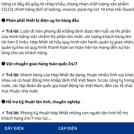
hãng có đầy đủ giấy tờ nhập khẩu, chứng nhận chất lượng sản phẩm
CO,CQ chính hãng (bill of lading, invoice, packing list, tờ khai Hải Quan)
➋ Phân phối thiết bị điện uy tín hàng đầu
✓ Trả lời:
Luôn đi tiên phong đã khẳng định được tên tuổi và thị phần
của mình bằng việc chiếm thị phần lớn nhất, với lượng khách hàng lên
tới hơn 2 triệu. Hợp Nhất sở hữu quy trình vận hành, quản lý giao nhận,
quản lý kho và quy trình thanh toán an toàn tiện lợi mang đến sự hài
lòng cho các khách hàng.
➌ Vận chuyển giao hàng toàn quốc 24/7
✓ Trả lời:
Khách hàng của Hợp Nhất đa dạng, thuộc nhiều lĩnh vực khác
nhau và có hoạt động trên khắp lãnh thổ Việt Nam, từ các công ty trong
nước, các tập đoàn đa quốc gia hoạt động tại Việt Nam, đến các tổ chức
trực thuộc nhà nước.
➍ Hỗ trợ kỹ thuật tận tình, chuyên nghiệp
✓ Trả lời:
Phòng kỹ thuật Hợp Nhất những con người tận tình hỗ trợ
khách hàng 24/7 mọi lúc....
DÂY ĐIỆN
CÁP ĐIỆN