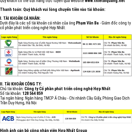
Quý khách có thể đặt hàng trực tuyến qua website
www.thietbiquang.net
Thanh toán: Quý khách vui lòng chuyển tiền vào tài khoản:
I. TÀI KHOẢN CÁ NHÂN:
Dưới đây là các số tài khoản cá nhân của ông
Phạm Văn Ba
- Giám đốc công ty
cổ phần phát triển công nghệ Hợp Nhất.
II. TÀI KHOẢN CÔNG TY:
Chủ tài khoản:
Công ty Cổ phần phát triển công nghệ Hợp Nhất
Số tài khoản:
128 564 859
Tại ngân hàng: Ngân hàng TMCP Á Châu - Chi nhánh Cầu Giấy, Phòng Giao Dịch
Trần Duy Hưng, Hà Nội
Hình ảnh cán bộ công nhân viên Hợp Nhất Group