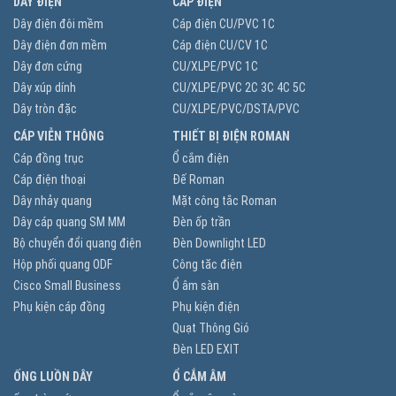
DÂY ĐIỆN
CÁP ĐIỆN
Dây điện đôi mềm
Cáp điện CU/PVC 1C
Dây điện đơn mềm
Cáp điện CU/CV 1C
Dây đơn cứng
CU/XLPE/PVC 1C
Dây xúp dính
CU/XLPE/PVC 2C 3C 4C 5C
Dây tròn đặc
CU/XLPE/PVC/DSTA/PVC
CÁP VIỄN THÔNG
THIẾT BỊ ĐIỆN ROMAN
Cáp đồng trục
Ổ cắm điện
Cáp điện thoại
Đế Roman
Dây nhảy quang
Mặt công tắc Roman
Dây cáp quang SM MM
Đèn ốp trần
Bộ chuyển đổi quang điện
Đèn Downlight LED
Hộp phối quang ODF
Công tăc điện
Cisco Small Business
Ổ âm sàn
Phụ kiện cáp đồng
Phụ kiện điện
Quạt Thông Gió
Đèn LED EXIT
ỐNG LUỒN DÂY
Ổ CẮM ÂM