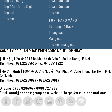
ống tròn cứng
Ổ cắm âm sàn
ống đàn hồi - ruột gà
Ổ cắm âm bàn
ống dẹt
Phụ kiện
Phụ kiện
TỦ - THANG MÁNG
Tủ mạng, tủ Rack
Thang cáp
Máng cáp
Phụ kiện máng cáp
CÔNG TY CỔ PHẦN PHÁT TRIỂN CÔNG NGHỆ HỢP NHẤT
[ Hà Nội ]
Liền kề TT17-B4 Khu đô thị Văn Quán, Hà Đông, Hà Nội.
Điện thoại:
024.22255666
- Fax:
04.35511222
[ Hồ Chí Minh ]
108/1/6 Đường Nguyễn Văn Khối, Phường Thông Tây Hội, TP Hồ
Chí Minh.
Điện thoại:
028.62959899 - 028.62959919
0965 828696
- 0988 727 787
Di Động:
Email:
annd@hopnhatgroup.com
- Website:
https://vattudienhanoi.com