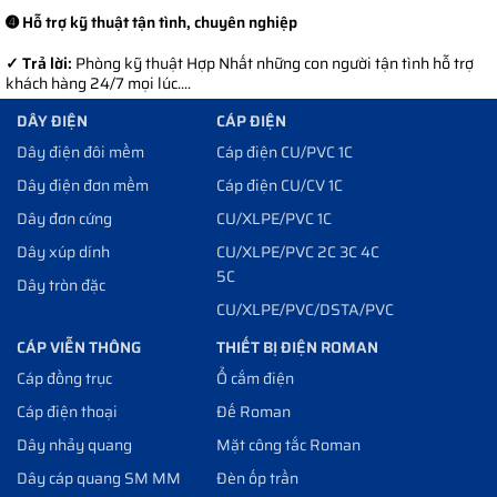
➍ Hỗ trợ kỹ thuật tận tình, chuyên nghiệp
✓ Trả lời:
Phòng kỹ thuật Hợp Nhất những con người tận tình hỗ trợ
khách hàng 24/7 mọi lúc....
DÂY ĐIỆN
CÁP ĐIỆN
Dây điện đôi mềm
Cáp điện CU/PVC 1C
Dây điện đơn mềm
Cáp điện CU/CV 1C
Dây đơn cứng
CU/XLPE/PVC 1C
Dây xúp dính
CU/XLPE/PVC 2C 3C 4C
5C
Dây tròn đặc
CU/XLPE/PVC/DSTA/PVC
CÁP VIỄN THÔNG
THIẾT BỊ ĐIỆN ROMAN
Cáp đồng trục
Ổ cắm điện
Cáp điện thoại
Đế Roman
Dây nhảy quang
Mặt công tắc Roman
Dây cáp quang SM MM
Đèn ốp trần