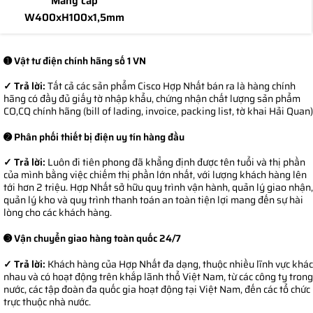
Máng cáp
W400xH100x1,5mm
➊ Vật tư điện chính hãng số 1 VN
✓ Trả lời:
Tất cả các sản phẩm Cisco Hợp Nhất bán ra là hàng chính
hãng có đầy đủ giấy tờ nhập khẩu, chứng nhận chất lượng sản phẩm
CO,CQ chính hãng (bill of lading, invoice, packing list, tờ khai Hải Quan)
➋ Phân phối thiết bị điện uy tín hàng đầu
✓ Trả lời:
Luôn đi tiên phong đã khẳng định được tên tuổi và thị phần
của mình bằng việc chiếm thị phần lớn nhất, với lượng khách hàng lên
tới hơn 2 triệu. Hợp Nhất sở hữu quy trình vận hành, quản lý giao nhận,
quản lý kho và quy trình thanh toán an toàn tiện lợi mang đến sự hài
lòng cho các khách hàng.
➌ Vận chuyển giao hàng toàn quốc 24/7
✓ Trả lời:
Khách hàng của Hợp Nhất đa dạng, thuộc nhiều lĩnh vực khác
nhau và có hoạt động trên khắp lãnh thổ Việt Nam, từ các công ty trong
nước, các tập đoàn đa quốc gia hoạt động tại Việt Nam, đến các tổ chức
trực thuộc nhà nước.