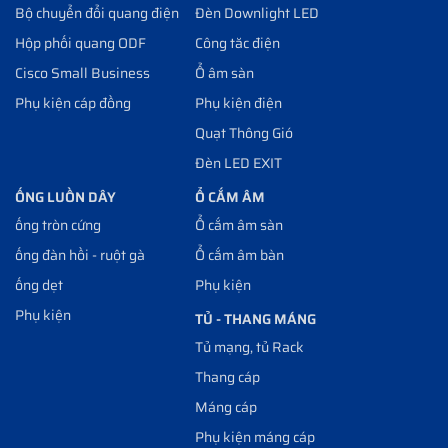
Bộ chuyển đổi quang điện
Đèn Downlight LED
Hộp phối quang ODF
Công tăc điện
Cisco Small Business
Ổ âm sàn
Phụ kiện cáp đồng
Phụ kiện điện
Quạt Thông Gió
Đèn LED EXIT
ỐNG LUỒN DÂY
Ổ CẮM ÂM
ống tròn cứng
Ổ cắm âm sàn
ống đàn hồi - ruột gà
Ổ cắm âm bàn
ống dẹt
Phụ kiện
Phụ kiện
TỦ - THANG MÁNG
Tủ mạng, tủ Rack
Thang cáp
Máng cáp
Phụ kiện máng cáp