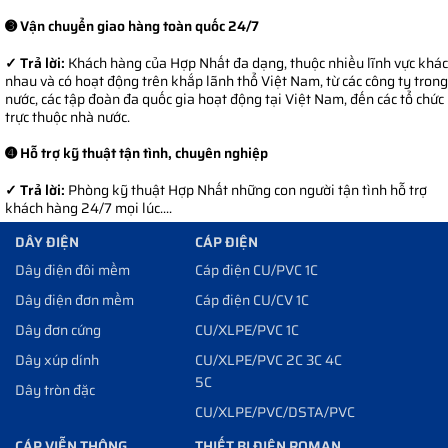
➌ Vận chuyển giao hàng toàn quốc 24/7
✓ Trả lời:
Khách hàng của Hợp Nhất đa dạng, thuộc nhiều lĩnh vực khác
nhau và có hoạt động trên khắp lãnh thổ Việt Nam, từ các công ty trong
nước, các tập đoàn đa quốc gia hoạt động tại Việt Nam, đến các tổ chức
trực thuộc nhà nước.
➍ Hỗ trợ kỹ thuật tận tình, chuyên nghiệp
✓ Trả lời:
Phòng kỹ thuật Hợp Nhất những con người tận tình hỗ trợ
khách hàng 24/7 mọi lúc....
DÂY ĐIỆN
CÁP ĐIỆN
Dây điện đôi mềm
Cáp điện CU/PVC 1C
Dây điện đơn mềm
Cáp điện CU/CV 1C
Dây đơn cứng
CU/XLPE/PVC 1C
Dây xúp dính
CU/XLPE/PVC 2C 3C 4C
5C
Dây tròn đặc
CU/XLPE/PVC/DSTA/PVC
CÁP VIỄN THÔNG
THIẾT BỊ ĐIỆN ROMAN