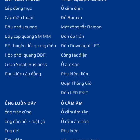
Cáp đồng trục
Ổ cắm điện
Cáp điện thoại
Đế Roman
Dây nhảy quang
Mặt công tắc Roman
Dây cáp quang SM MM
Đèn ốp trần
Bộ chuyển đổi quang điện
Đèn Downlight LED
Hộp phối quang ODF
Công tăc điện
Cisco Small Business
Ổ âm sàn
Phụ kiện cáp đồng
Phụ kiện điện
Quạt Thông Gió
Đèn LED EXIT
ỐNG LUỒN DÂY
Ổ CẮM ÂM
ống tròn cứng
Ổ cắm âm sàn
ống đàn hồi - ruột gà
Ổ cắm âm bàn
ống dẹt
Phụ kiện
Phụ kiện