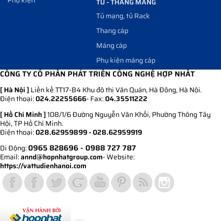
TỦ - THANG MÁNG
Tủ mạng, tủ Rack
Thang cáp
Máng cáp
Phụ kiện máng cáp
CÔNG TY CỔ PHẦN PHÁT TRIỂN CÔNG NGHỆ HỢP NHẤT
[ Hà Nội ]
Liền kề TT17-B4 Khu đô thị Văn Quán, Hà Đông, Hà Nội.
Điện thoại:
024.22255666
- Fax:
04.35511222
[ Hồ Chí Minh ]
108/1/6 Đường Nguyễn Văn Khối, Phường Thông Tây
Hội, TP Hồ Chí Minh.
Điện thoại:
028.62959899 - 028.62959919
0965 828696
- 0988 727 787
Di Động:
Email:
annd@hopnhatgroup.com
- Website:
https://vattudienhanoi.com