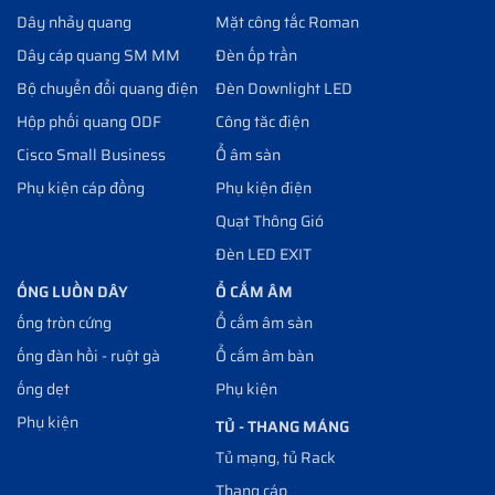
Dây nhảy quang
Mặt công tắc Roman
Dây cáp quang SM MM
Đèn ốp trần
Bộ chuyển đổi quang điện
Đèn Downlight LED
Hộp phối quang ODF
Công tăc điện
Cisco Small Business
Ổ âm sàn
Phụ kiện cáp đồng
Phụ kiện điện
Quạt Thông Gió
Đèn LED EXIT
ỐNG LUỒN DÂY
Ổ CẮM ÂM
ống tròn cứng
Ổ cắm âm sàn
ống đàn hồi - ruột gà
Ổ cắm âm bàn
ống dẹt
Phụ kiện
Phụ kiện
TỦ - THANG MÁNG
Tủ mạng, tủ Rack
Thang cáp