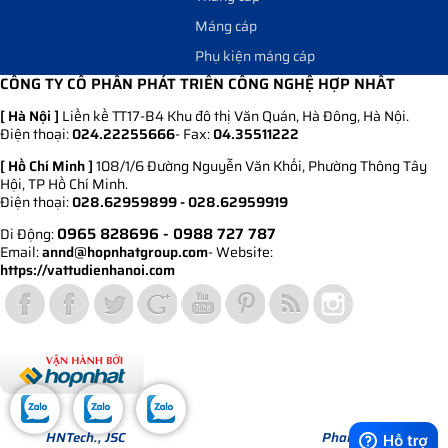
Máng cáp
Phụ kiện máng cáp
CÔNG TY CỔ PHẦN PHÁT TRIỂN CÔNG NGHỆ HỢP NHẤT
[ Hà Nội ]
Liền kề TT17-B4 Khu đô thị Văn Quán, Hà Đông, Hà Nội.
Điện thoại:
024.22255666
- Fax:
04.35511222
[ Hồ Chí Minh ]
108/1/6 Đường Nguyễn Văn Khối, Phường Thông Tây
Hội, TP Hồ Chí Minh.
Điện thoại:
028.62959899 - 028.62959919
0965 828696
- 0988 727 787
Di Động:
Email:
annd@hopnhatgroup.com
- Website:
https://vattudienhanoi.com
Bản quyền thuộc về Hợp Nhất Group. Phiên bản Version 1.
© 2013
HNTech., JSC
All Rights Reserved. Design by
Pham Ba