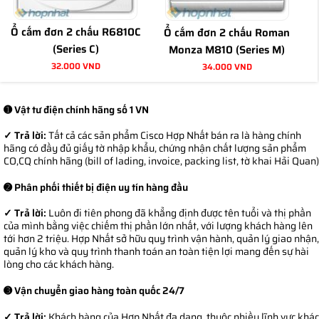
Đặc trưng của Ổ cắm điện Roman như nào?
Nhu cầu và mục đich sử dụng khau nên sự đa dạng về mẫu mã và các
Ổ cắm đơn 2 chấu R6810C
Ổ cắm đơn 2 chấu Roman
chủng loại là điều dễ nhận thấy ở các thiết bị Ổ cắm điện Roman.
(Series C)
Monza M810 (Series M)
32.000 VND
34.000 VND
Ổ cắm điện
được thiết kế linh hoạt với kích thước lớn, nhỏ, ít hoặc
nhiều ổ cắm tiện lợi cho người dùng dễ dàng di chuyển lắp đặt và sử
dụng.
➊ Vật tư điện chính hãng số 1 VN
Kết nối, truyền dẫn điện từ nguồn tới các thiết bị và ngăn cách điện
✓ Trả lời:
Tất cả các sản phẩm Cisco Hợp Nhất bán ra là hàng chính
hiệu quả đem lại sự an toàn cho người sử dụng.
hãng có đầy đủ giấy tờ nhập khẩu, chứng nhận chất lượng sản phẩm
CO,CQ chính hãng (bill of lading, invoice, packing list, tờ khai Hải Quan)
Lắp đặt Ổ cắm điện Roman ở vị trí nào thích hợp?
➋ Phân phối thiết bị điện uy tín hàng đầu
Nhờ vào cơ chế cấu tạo khác biệt theo từng loại sản phẩm và
Ổ cắm
✓ Trả lời:
Luôn đi tiên phong đã khẳng định được tên tuổi và thị phần
Roman giá rẻ
được lắp đặt sử dụng ở nhiều vị trí, không gian khác
của mình bằng việc chiếm thị phần lớn nhất, với lượng khách hàng lên
nhau đảm bảo nguồn điện cung cấp cho thiết bị và yêu cầu về tính
tới hơn 2 triệu. Hợp Nhất sở hữu quy trình vận hành, quản lý giao nhận,
thẩm mỹ cao. Một số vị trí lắp đặt Ổ cắm điện Roman ở bản thường
quản lý kho và quy trình thanh toán an toàn tiện lợi mang đến sự hài
được dùng nhiều như:
lòng cho các khách hàng.
Lắp đặt cố định trên tường với các hệ thống điện âm tường, mặt sàn (
➌ Vận chuyển giao hàng toàn quốc 24/7
hệ thông ấm sàn ) , bàn làm việc hoặc cũng hoàn toàn có thể là ổ
✓ Trả lời:
Khách hàng của Hợp Nhất đa dạng, thuộc nhiều lĩnh vực khác
cắm di động sử dụng trong phạm vi kết nối miễn sao cung cấp được