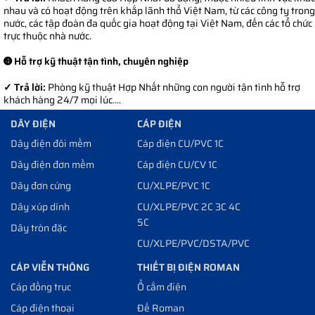
nhau và có hoạt động trên khắp lãnh thổ Việt Nam, từ các công ty trong
nguồn điện cho các thiết bị cần thiết.
nước, các tập đoàn đa quốc gia hoạt động tại Việt Nam, đến các tổ chức
trực thuộc nhà nước.
Mua Ổ cắm điện Roman chất lượng giá rẻ ở đâu?
➍ Hỗ trợ kỹ thuật tận tình, chuyên nghiệp
Công ty Cổ Phần Phát Triển Công Nghệ Hợp Nhất đại lý cấp 1 chuyên
phân phối các thiết bị vật tư công trình điện nhẹ uy tín, chất lượng
✓ Trả lời:
Phòng kỹ thuật Hợp Nhất những con người tận tình hỗ trợ
lâu năm trên thị trường.
khách hàng 24/7 mọi lúc....
DÂY ĐIỆN
CÁP ĐIỆN
Qúy khách hàng có nhu cầu mua , sử dụng hay tư vấn chi tiết hơn các
giải pháp liên quan đến thiết bị
Ổ cắm điện Roman chính hãng
Dây điện đôi mềm
Cáp điện CU/PVC 1C
thương hiệu Roman xin vui lòng liên hệ trực tiếp với chúng tôi theo
Dây điện đơn mềm
Cáp điện CU/CV 1C
các số Hotline có trên Website để được hỗ trợ tốt nhất các chính sách
Dây đơn cứng
CU/XLPE/PVC 1C
về giá, vận chuyển, bảo hành…
Dây xúp dính
CU/XLPE/PVC 2C 3C 4C
5C
Dây tròn đặc
CU/XLPE/PVC/DSTA/PVC
CÁP VIỄN THÔNG
THIẾT BỊ ĐIỆN ROMAN
Cáp đồng trục
Ổ cắm điện
Cáp điện thoại
Đế Roman