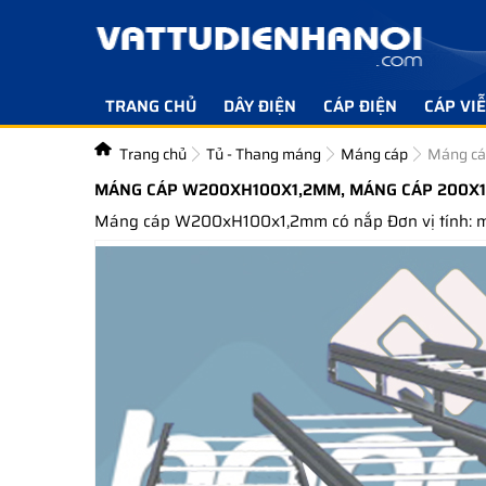
TRANG CHỦ
DÂY ĐIỆN
CÁP ĐIỆN
CÁP VI
Trang chủ
Tủ - Thang máng
Máng cáp
Máng c
MÁNG CÁP W200XH100X1,2MM, MÁNG CÁP 200X1
Máng cáp W200xH100x1,2mm có nắp Đơn vị tính: mé