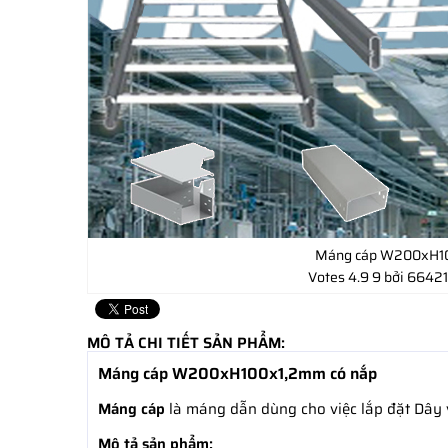
Máng cáp W200xH1
Votes
4.9
9
bởi 66421
MÔ TẢ CHI TIẾT SẢN PHẨM:
Máng cáp W200xH100x1,2mm có nắp
Máng cáp
là máng dẫn dùng cho việc lắp đặt Dây v
Mô tả sản phẩm: