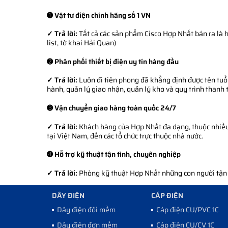
➊ Vật tư điện chính hãng số 1 VN
✓ Trả lời:
Tất cả các sản phẩm Cisco Hợp Nhất bán ra là h
list, tờ khai Hải Quan)
➋ Phân phối thiết bị điện uy tín hàng đầu
✓ Trả lời:
Luôn đi tiên phong đã khẳng định được tên tuổi
hành, quản lý giao nhận, quản lý kho và quy trình thanh 
➌ Vận chuyển giao hàng toàn quốc 24/7
✓ Trả lời:
Khách hàng của Hợp Nhất đa dạng, thuộc nhiều l
tại Việt Nam, đến các tổ chức trực thuộc nhà nước.
➍ Hỗ trợ kỹ thuật tận tình, chuyên nghiệp
✓ Trả lời:
Phòng kỹ thuật Hợp Nhất những con người tận tì
DÂY ĐIỆN
CÁP ĐIỆN
Dây điện đôi mềm
Cáp điện CU/PVC 1C
Dây điện đơn mềm
Cáp điện CU/CV 1C