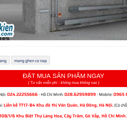
ang
mang ghen co nap
ĐẶT MUA SẢN PHẨM NGAY
( Tư vấn miễn phí - không mua không sao )
024.22255666
028.62959899
0965 
Nội:
- Hồ Chí Minh:
- Mobile:
Liền kề TT17-B4 Khu đô thị Văn Quán, Hà Đông, Hà Nội.
i:
(Có chỗ
108/1/6 Khu Biệt Thự Làng Hoa, Cây Trâm, Gò Vấp, Hồ Chí Minh.