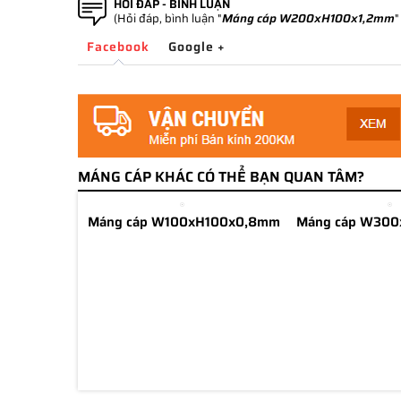
HỎI ĐÁP - BÌNH LUẬN
(Hỏi đáp, bình luận "
Máng cáp W200xH100x1,2mm
"
Facebook
Google +
MÁNG CÁP KHÁC CÓ THỂ BẠN QUAN TÂM?
Máng cáp W100xH100x0,8mm
Máng cáp W300