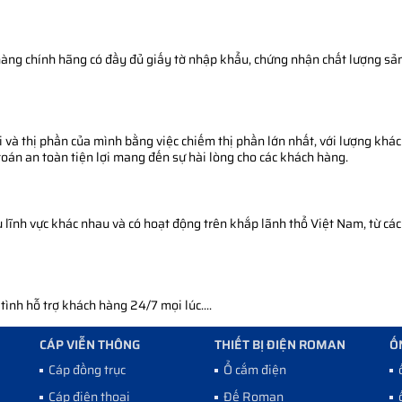
àng chính hãng có đầy đủ giấy tờ nhập khẩu, chứng nhận chất lượng sản 
 và thị phần của mình bằng việc chiếm thị phần lớn nhất, với lượng khác
toán an toàn tiện lợi mang đến sự hài lòng cho các khách hàng.
ĩnh vực khác nhau và có hoạt động trên khắp lãnh thổ Việt Nam, từ các 
nh hỗ trợ khách hàng 24/7 mọi lúc....
CÁP VIỄN THÔNG
THIẾT BỊ ĐIỆN ROMAN
Ố
Cáp đồng trục
Ổ cắm điện
Cáp điện thoại
Đế Roman