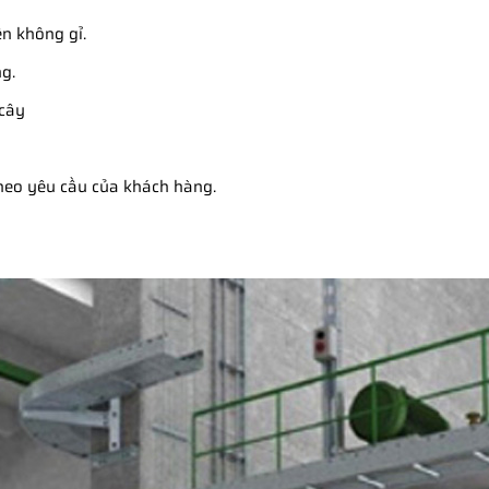
n không gỉ.
g.
/cây
theo yêu cầu của khách hàng.