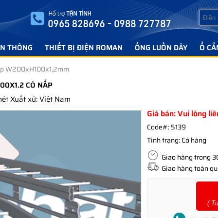
ỄN THÔNG
THIẾT BỊ ĐIỆN ROMAN
ỐNG LUỒN DÂY
Ổ CẮ
áp W200xH100x1,2mm
00X1.2 CÓ NẮP
t Xuất xứ: Việt Nam
Giá bán: Vui lòng li
Code#:
5139
Tình trạng:
Có hàng
Giao hàng trong 30 
Giao hàng toàn quố
( T