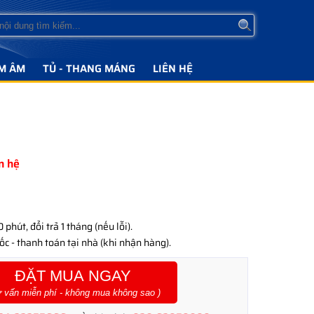
M ÂM
TỦ - THANG MÁNG
LIÊN HỆ
ên hệ
phút, đổi trả 1 tháng (nếu lỗi).
c - thanh toán tại nhà (khi nhận hàng).
ĐẶT MUA NGAY
ư vấn miễn phí - không mua không sao )