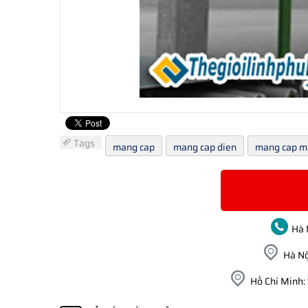
Tags
mang cap
mang cap dien
mang cap m
Hà 
Hà Nộ
Hồ Chí Minh: