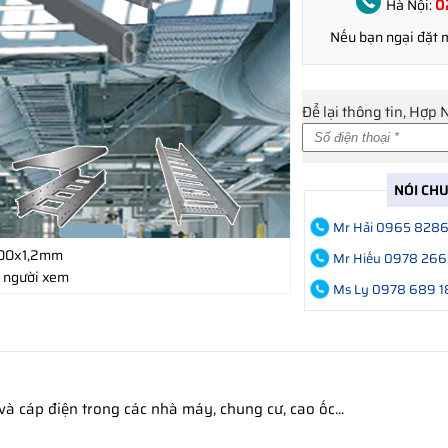
0
Hà Nội:
Nếu bạn ngại đặt
Để lại thông tin, Hợp 
NÓI CH
Mr Hải 0965 828
00x1,2mm
Mr Hiếu 0978 266
 người xem
Ms Ly 0978 689 1
à cáp điện trong các nhà máy, chung cư, cao ốc...