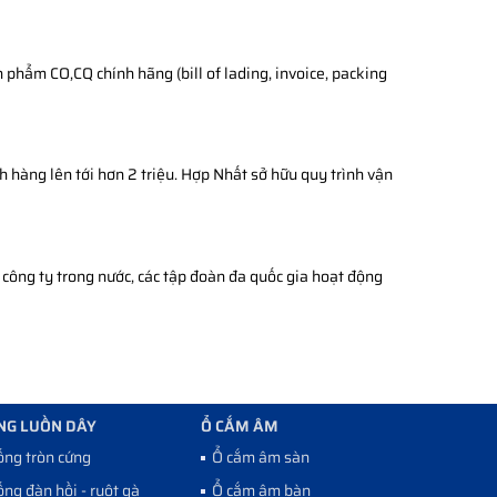
phẩm CO,CQ chính hãng (bill of lading, invoice, packing
h hàng lên tới hơn 2 triệu. Hợp Nhất sở hữu quy trình vận
công ty trong nước, các tập đoàn đa quốc gia hoạt động
NG LUỒN DÂY
Ổ CẮM ÂM
ống tròn cứng
Ổ cắm âm sàn
ống đàn hồi - ruột gà
Ổ cắm âm bàn