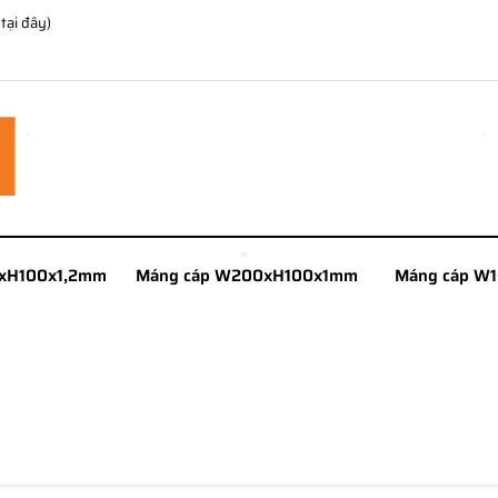
 tại đây)
xH100x1,2mm
Máng cáp W200xH100x1mm
Máng cáp W