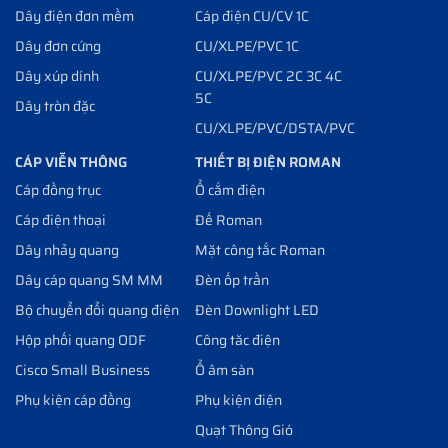
Dây điện đơn mềm
Cáp điện CU/CV 1C
Dây đơn cứng
CU/XLPE/PVC 1C
Dây xúp dính
CU/XLPE/PVC 2C 3C 4C
5C
Dây tròn đặc
CU/XLPE/PVC/DSTA/PVC
CÁP VIỄN THÔNG
THIẾT BỊ ĐIỆN ROMAN
Cáp đồng trục
Ổ cắm điện
Cáp điện thoại
Đế Roman
Dây nhảy quang
Mặt công tắc Roman
Dây cáp quang SM MM
Đèn ốp trần
Bộ chuyển đổi quang điện
Đèn Downlight LED
Hộp phối quang ODF
Công tăc điện
Cisco Small Business
Ổ âm sàn
Phụ kiện cáp đồng
Phụ kiện điện
Quạt Thông Gió