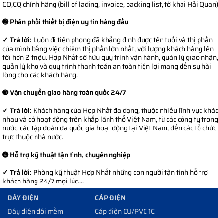
CO,CQ chính hãng (bill of lading, invoice, packing list, tờ khai Hải Quan)
➋ Phân phối thiết bị điện uy tín hàng đầu
✓ Trả lời:
Luôn đi tiên phong đã khẳng định được tên tuổi và thị phần
của mình bằng việc chiếm thị phần lớn nhất, với lượng khách hàng lên
tới hơn 2 triệu. Hợp Nhất sở hữu quy trình vận hành, quản lý giao nhận,
quản lý kho và quy trình thanh toán an toàn tiện lợi mang đến sự hài
lòng cho các khách hàng.
➌ Vận chuyển giao hàng toàn quốc 24/7
✓ Trả lời:
Khách hàng của Hợp Nhất đa dạng, thuộc nhiều lĩnh vực khác
nhau và có hoạt động trên khắp lãnh thổ Việt Nam, từ các công ty trong
nước, các tập đoàn đa quốc gia hoạt động tại Việt Nam, đến các tổ chức
trực thuộc nhà nước.
➍ Hỗ trợ kỹ thuật tận tình, chuyên nghiệp
✓ Trả lời:
Phòng kỹ thuật Hợp Nhất những con người tận tình hỗ trợ
khách hàng 24/7 mọi lúc....
DÂY ĐIỆN
CÁP ĐIỆN
Dây điện đôi mềm
Cáp điện CU/PVC 1C