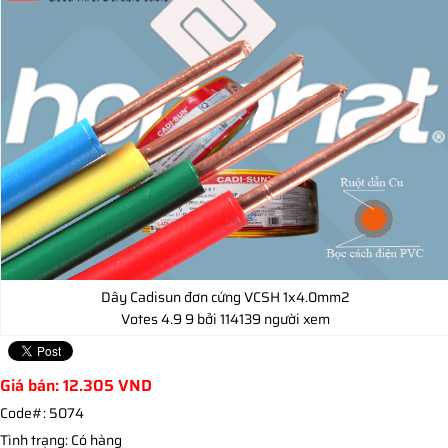
Dây Cadisun đơn cứng VCSH 1x4.0mm2
Votes
4.9
9
bởi 114139 người xem
Giá bán:
12.305
VND
Code#:
5074
Tình trạng:
Có hàng