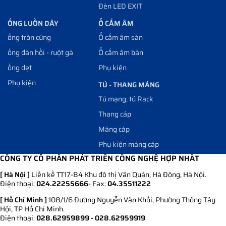
Đèn LED EXIT
ỐNG LUỒN DÂY
Ổ CẮM ÂM
ống tròn cứng
Ổ cắm âm sàn
ống đàn hồi - ruột gà
Ổ cắm âm bàn
ống dẹt
Phụ kiện
Phụ kiện
TỦ - THANG MÁNG
Tủ mạng, tủ Rack
Thang cáp
Máng cáp
Phụ kiện máng cáp
CÔNG TY CỔ PHẦN PHÁT TRIỂN CÔNG NGHỆ HỢP NHẤT
[ Hà Nội ]
Liền kề TT17-B4 Khu đô thị Văn Quán, Hà Đông, Hà Nội.
Điện thoại:
024.22255666
- Fax:
04.35511222
[ Hồ Chí Minh ]
108/1/6 Đường Nguyễn Văn Khối, Phường Thông Tây
Hội, TP Hồ Chí Minh.
Điện thoại:
028.62959899 - 028.62959919