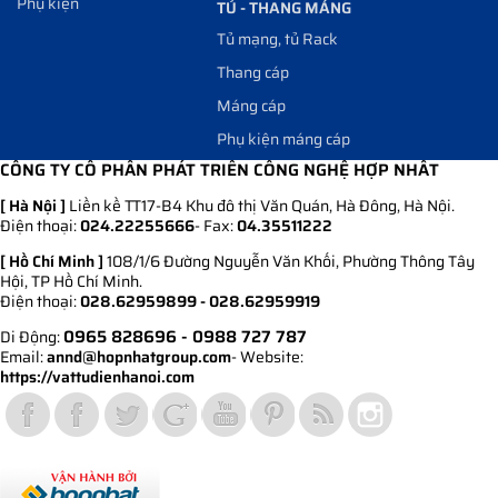
Phụ kiện
TỦ - THANG MÁNG
Tủ mạng, tủ Rack
Thang cáp
Máng cáp
Phụ kiện máng cáp
CÔNG TY CỔ PHẦN PHÁT TRIỂN CÔNG NGHỆ HỢP NHẤT
[ Hà Nội ]
Liền kề TT17-B4 Khu đô thị Văn Quán, Hà Đông, Hà Nội.
Điện thoại:
024.22255666
- Fax:
04.35511222
[ Hồ Chí Minh ]
108/1/6 Đường Nguyễn Văn Khối, Phường Thông Tây
Hội, TP Hồ Chí Minh.
Điện thoại:
028.62959899 - 028.62959919
0965 828696
- 0988 727 787
Di Động:
Email:
annd@hopnhatgroup.com
- Website:
https://vattudienhanoi.com