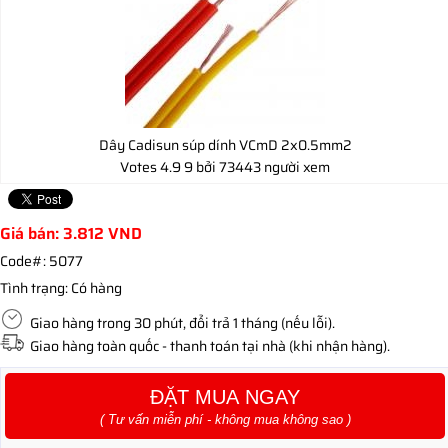
Dây Cadisun súp dính VCmD 2x0.5mm2
Votes
4.9
9
bởi 73443 người xem
Giá bán:
3.812
VND
Code#:
5077
Tình trạng:
Có hàng
Giao hàng trong 30 phút, đổi trả 1 tháng (nếu lỗi).
Giao hàng toàn quốc - thanh toán tại nhà (khi nhận hàng).
ĐẶT MUA NGAY
( Tư vấn miễn phí - không mua không sao )