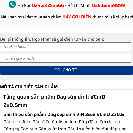
024.22255666
028.62959899
Hà Nội:
- Hồ Chí Minh:
HÃY GỌI ĐIỆN
Nếu bạn ngại đặt mua sản phẩm
chúng tôi sẽ giúp bạn!
Để lại thông tin, Hợp Nhất sẽ gọi điện tư vấn cho bạn:
MÔ TẢ CHI TIẾT SẢN PHẨM:
Tổng quan sản phẩm Dây súp dinh VCmD
2x0.5mm
Giới thiệu sản phẩm Dây súp dính ViNaSun VCmD 2x0.5
Dây cáp điện, Dây điện Cadisun loại Dây đôi mềm dẹt do
Công ty Cadisun Sản xuất trên Dây truyền hiện đại đáp ứng