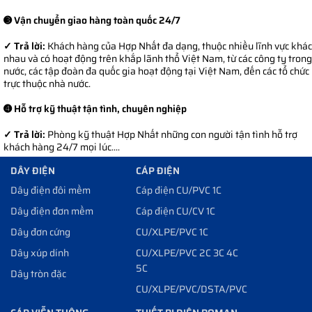
➌ Vận chuyển giao hàng toàn quốc 24/7
✓ Trả lời:
Khách hàng của Hợp Nhất đa dạng, thuộc nhiều lĩnh vực khác
nhau và có hoạt động trên khắp lãnh thổ Việt Nam, từ các công ty trong
nước, các tập đoàn đa quốc gia hoạt động tại Việt Nam, đến các tổ chức
trực thuộc nhà nước.
➍ Hỗ trợ kỹ thuật tận tình, chuyên nghiệp
✓ Trả lời:
Phòng kỹ thuật Hợp Nhất những con người tận tình hỗ trợ
khách hàng 24/7 mọi lúc....
DÂY ĐIỆN
CÁP ĐIỆN
Dây điện đôi mềm
Cáp điện CU/PVC 1C
Dây điện đơn mềm
Cáp điện CU/CV 1C
Dây đơn cứng
CU/XLPE/PVC 1C
Dây xúp dính
CU/XLPE/PVC 2C 3C 4C
5C
Dây tròn đặc
CU/XLPE/PVC/DSTA/PVC