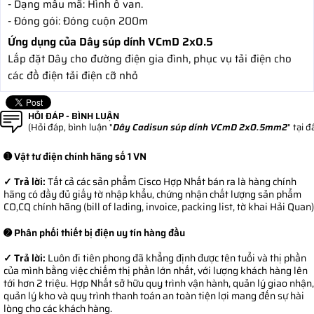
- Dạng mẫu mã: Hình ô van.
- Đóng gói: Đóng cuộn 200m
Ứng dụng của Dây súp dính VCmD 2x0.5
Lắp đặt Dây cho đường điện gia đình, phục vụ tải điện cho
các đồ điện tải điện cỡ nhỏ
HỎI ĐÁP - BÌNH LUẬN
(Hỏi đáp, bình luận "
Dây Cadisun súp dính VCmD 2x0.5mm2
" tại đ
➊ Vật tư điện chính hãng số 1 VN
✓ Trả lời:
Tất cả các sản phẩm Cisco Hợp Nhất bán ra là hàng chính
hãng có đầy đủ giấy tờ nhập khẩu, chứng nhận chất lượng sản phẩm
CO,CQ chính hãng (bill of lading, invoice, packing list, tờ khai Hải Quan)
➋ Phân phối thiết bị điện uy tín hàng đầu
✓ Trả lời:
Luôn đi tiên phong đã khẳng định được tên tuổi và thị phần
của mình bằng việc chiếm thị phần lớn nhất, với lượng khách hàng lên
tới hơn 2 triệu. Hợp Nhất sở hữu quy trình vận hành, quản lý giao nhận,
quản lý kho và quy trình thanh toán an toàn tiện lợi mang đến sự hài
lòng cho các khách hàng.