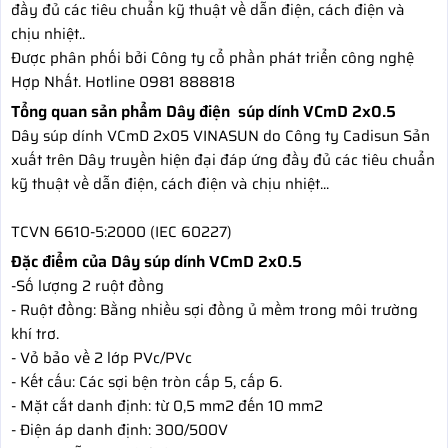
đầy đủ các tiêu chuẩn kỹ thuật về dẫn điện, cách điện và
chịu nhiệt..
Được phân phối bởi Công ty cổ phần phát triển công nghệ
Hợp Nhất. Hotline 0981 888818
Tổng quan sản phẩm Dây điện súp dính VCmD 2x0.5
Dây súp dính VCmD 2x05 VINASUN do Công ty Cadisun Sản
xuất trên Dây truyền hiện đại đáp ứng đầy đủ các tiêu chuẩn
kỹ thuật về dẫn điện, cách điện và chịu nhiệt...
TCVN 6610-5:2000 (IEC 60227)
Đặc điểm của Dây súp dính VCmD 2x0.5
-Số lượng 2 ruột đồng
- Ruột đồng: Bằng nhiều sợi đồng ủ mềm trong môi trường
khí trơ.
- Vỏ bảo về 2 lớp PVc/PVc
- Kết cấu: Các sợi bện tròn cấp 5, cấp 6.
- Mặt cắt danh định: từ 0,5 mm2 đến 10 mm2
- Điện áp danh định: 300/500V