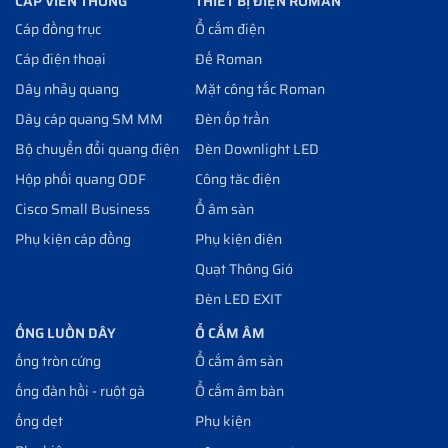
CÁP VIỄN THÔNG
THIẾT BỊ ĐIỆN ROMAN
Cáp đồng trục
Ổ cắm điện
Cáp điện thoại
Đế Roman
Dây nhảy quang
Mặt công tắc Roman
Dây cáp quang SM MM
Đèn ốp trần
Bộ chuyển đổi quang điện
Đèn Downlight LED
Hộp phối quang ODF
Công tăc điện
Cisco Small Business
Ổ âm sàn
Phụ kiện cáp đồng
Phụ kiện điện
Quạt Thông Gió
Đèn LED EXIT
ỐNG LUỒN DÂY
Ổ CẮM ÂM
ống tròn cứng
Ổ cắm âm sàn
ống đàn hồi - ruột gà
Ổ cắm âm bàn
ống dẹt
Phụ kiện