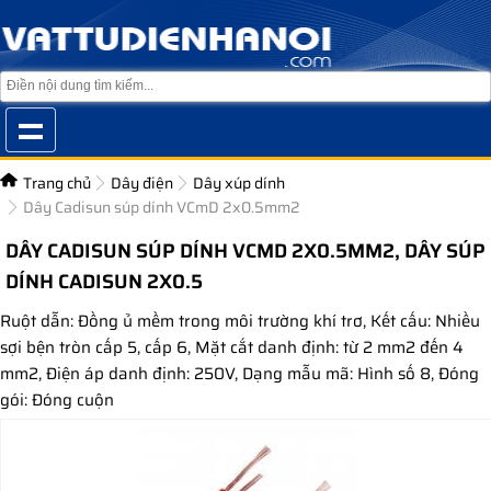
Trang chủ
Dây điện
Dây xúp dính
Dây Cadisun súp dính VCmD 2x0.5mm2
DÂY CADISUN SÚP DÍNH VCMD 2X0.5MM2, DÂY SÚP
DÍNH CADISUN 2X0.5
Ruột dẫn: Đồng ủ mềm trong môi trường khí trơ, Kết cấu: Nhiều
sợi bện tròn cấp 5, cấp 6, Mặt cắt danh định: từ 2 mm2 đến 4
mm2, Điện áp danh định: 250V, Dạng mẫu mã: Hình số 8, Đóng
gói: Đóng cuộn