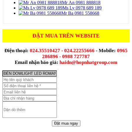
Mr An 0981 888818
Ms Ly 0978 689 189
Mr Ba 0981 558668
ĐẶT MUA TRÊN WEBSITE
Điện thoại:
024.35510427 - 024.22255666
- Mobile:
0965
286896 - 0988 727787
Email nhận báo giá:
haidn@hopnhatgroup.com