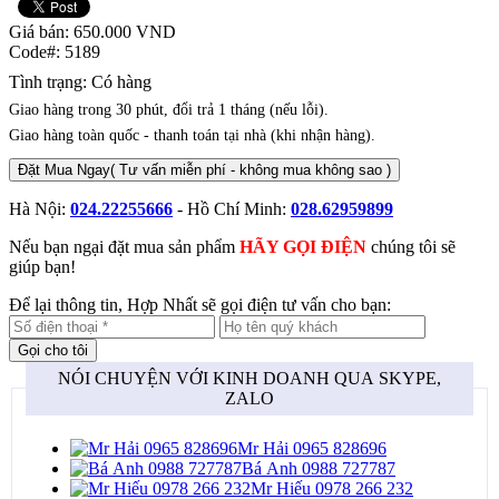
Giá bán:
650.000
VND
Code#:
5189
Tình trạng:
Có hàng
Giao hàng trong 30 phút, đổi trả 1 tháng (nếu lỗi).
Giao hàng toàn quốc - thanh toán tại nhà (khi nhận hàng).
Đặt Mua Ngay
( Tư vấn miễn phí - không mua không sao )
Hà Nội:
024.22255666
- Hồ Chí Minh:
028.62959899
Nếu bạn ngại đặt mua sản phẩm
HÃY GỌI ĐIỆN
chúng tôi sẽ
giúp bạn!
Để lại thông tin, Hợp Nhất sẽ gọi điện tư vấn cho bạn:
NÓI CHUYỆN VỚI KINH DOANH QUA SKYPE,
ZALO
Mr Hải 0965 828696
Bá Anh 0988 727787
Mr Hiếu 0978 266 232