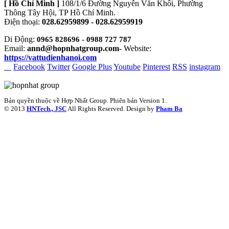
[ Hồ Chí Minh ]
108/1/6 Đường Nguyễn Văn Khối, Phường
Thông Tây Hội, TP Hồ Chí Minh.
Điện thoại:
028.62959899 - 028.62959919
Di Động:
0965 828696
- 0988 727 787
Email:
annd@hopnhatgroup.com
- Website:
https://vattudienhanoi.com
Facebook
Twitter
Google Plus
Youtube
Pinterest
RSS
instagram
Vợt Pickleball
Bản quyền thuộc về Hợp Nhất Group. Phiên bản Version 1.
© 2013
HNTech., JSC
All Rights Reserved. Design by
Pham Ba