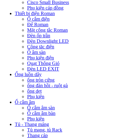
Cisco Small Business
Phụ kiện cáp đồng
Thiết bị điện Roman
Ổ cắm điện
Đế Roman
Mặt công tắc Roman
Đèn ốp trần
Đèn Downlight LED
Công tăc điện
Ổ âm sàn
Phụ kiện điện
Quạt Thông Gió
Đèn LED EXIT
Ống luồn dây
ống tròn cứng
ống đàn hồi - ruột gà
ống dẹt
Phụ kiện
Ổ cắm âm
Ổ cắm âm sàn
Ổ cắm âm bàn
Phụ kiện
Tủ - Thang máng
Tủ mạng, tủ Rack
Thang cáp