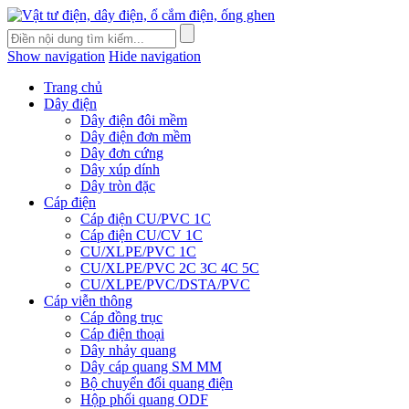
Show navigation
Hide navigation
Trang chủ
Dây điện
Dây điện đôi mềm
Dây điện đơn mềm
Dây đơn cứng
Dây xúp dính
Dây tròn đặc
Cáp điện
Cáp điện CU/PVC 1C
Cáp điện CU/CV 1C
CU/XLPE/PVC 1C
CU/XLPE/PVC 2C 3C 4C 5C
CU/XLPE/PVC/DSTA/PVC
Cáp viễn thông
Cáp đồng trục
Cáp điện thoại
Dây nhảy quang
Dây cáp quang SM MM
Bộ chuyển đổi quang điện
Hộp phối quang ODF