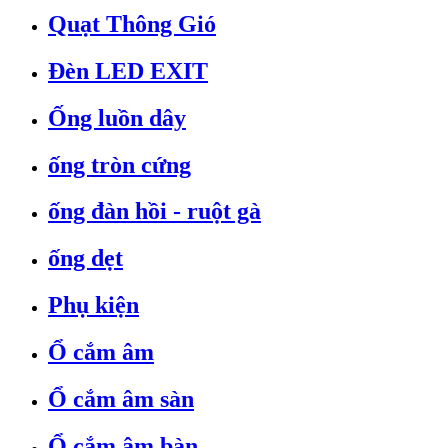
Quạt Thông Gió
Đèn LED EXIT
Ống luồn dây
ống tròn cứng
ống đàn hồi - ruột gà
ống dẹt
Phụ kiện
Ổ cắm âm
Ổ cắm âm sàn
Ổ cắm âm bàn