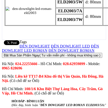
ELD2003/5W
d: 80mm
ELD2003/7A
d: 80mm
ELD2003/7W
Tags
ĐÈN DOWLIGHT
ĐÈN DOWLIGHT LED
ĐÈN
DOWLIGHT LED ROMAN
ĐÈN DOWLIGHT ROMAN
Đặt Mua Sản Phẩm Ngay
( Tư vấn miễn phí - không mua không sao )
Hà Nội:
024.22255666
- Hồ Chí Minh:
028.62959899
- Mobile:
0965 828696
Hà Nội:
Liền kề TT17-B4 Khu đô thị Văn Quán, Hà Đông, Hà
Nội.
(Có chỗ để xe Ôtô)
Hồ Chí Minh:
108/1/6 Khu Biệt Thự Làng Hoa, Cây Trâm, Gò
Vấp, Hồ Chí Minh.
(Có chỗ để xe Ôtô)
HỎI ĐÁP - BÌNH LUẬN
(Hỏi đáp, bình luận "
ĐÈN DOWLIGHT LED ROMAN ELD2003/5A:
"