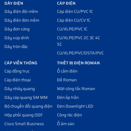
DÂY ĐIỆN
CÁP ĐIỆN
Dây điện đôi mềm
Cáp điện CU/PVC 1C
Dây điện đơn mềm
Cáp điện CU/CV 1C
Dây đơn cứng
CU/XLPE/PVC 1C
Dây xúp dính
CU/XLPE/PVC 2C 3C 4C
5C
Dây tròn đặc
CU/XLPE/PVC/DSTA/PVC
CÁP VIỄN THÔNG
THIẾT BỊ ĐIỆN ROMAN
Cáp đồng trục
Ổ cắm điện
Cáp điện thoại
Đế Roman
Dây nhảy quang
Mặt công tắc Roman
Dây cáp quang SM MM
Đèn ốp trần
Bộ chuyển đổi quang điện
Đèn Downlight LED
Hộp phối quang ODF
Công tăc điện
Cisco Small Business
Ổ âm sàn