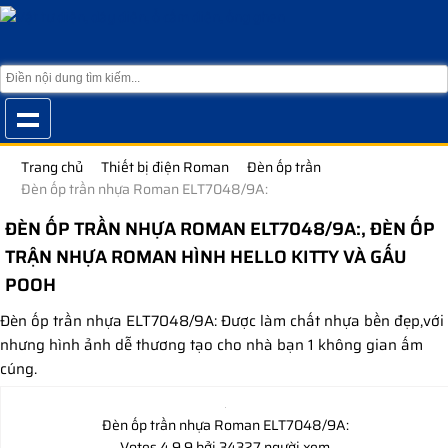
Trang chủ
Thiết bị điện Roman
Đèn ốp trần
Đèn ốp trần nhựa Roman ELT7048/9A:
ĐÈN ỐP TRẦN NHỰA ROMAN ELT7048/9A:, ĐÈN ỐP
TRẬN NHỰA ROMAN HÌNH HELLO KITTY VÀ GẤU
POOH
Đèn ốp trần nhựa ELT7048/9A: Được làm chất nhựa bền đẹp,với
nhưng hình ảnh dễ thương tạo cho nhà bạn 1 không gian ấm
cúng.
Đèn ốp trần nhựa Roman ELT7048/9A:
Votes
4.9
9
bởi 34327 người xem