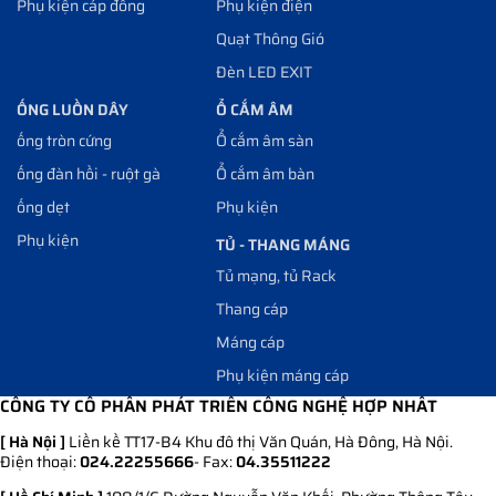
Phụ kiện cáp đồng
Phụ kiện điện
Quạt Thông Gió
Đèn LED EXIT
ỐNG LUỒN DÂY
Ổ CẮM ÂM
ống tròn cứng
Ổ cắm âm sàn
ống đàn hồi - ruột gà
Ổ cắm âm bàn
ống dẹt
Phụ kiện
Phụ kiện
TỦ - THANG MÁNG
Tủ mạng, tủ Rack
Thang cáp
Máng cáp
Phụ kiện máng cáp
CÔNG TY CỔ PHẦN PHÁT TRIỂN CÔNG NGHỆ HỢP NHẤT
[ Hà Nội ]
Liền kề TT17-B4 Khu đô thị Văn Quán, Hà Đông, Hà Nội.
Điện thoại:
024.22255666
- Fax:
04.35511222