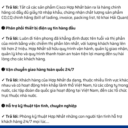
✓ Trả lời:
Tất cả các sản phẩm Cisco Hợp Nhất bán ra là hàng chính
hãng có đầy đủ giấy tờ nhập khẩu, chứng nhận chất lượng sản phẩm
CO,CQ chính hãng (bill of lading, invoice, packing list, tờ khai Hải Quan)
➋ Phân phối thiết bị điện uy tín hàng đầu
✓ Trả lời:
Luôn đi tiên phong đã khẳng định được tên tuổi và thị phần
của mình bằng việc chiếm thị phần lớn nhất, với lượng khách hàng lên
tới hơn 2 triệu. Hợp Nhất sở hữu quy trình vận hành, quản lý giao nhận,
quản lý kho và quy trình thanh toán an toàn tiện lợi mang đến sự hài
lòng cho các khách hàng.
➌ Vận chuyển giao hàng toàn quốc 24/7
✓ Trả lời:
Khách hàng của Hợp Nhất đa dạng, thuộc nhiều lĩnh vực khác
nhau và có hoạt động trên khắp lãnh thổ Việt Nam, từ các công ty trong
nước, các tập đoàn đa quốc gia hoạt động tại Việt Nam, đến các tổ chức
trực thuộc nhà nước.
➍ Hỗ trợ kỹ thuật tận tình, chuyên nghiệp
✓ Trả lời:
Phòng kỹ thuật Hợp Nhất những con người tận tình hỗ trợ
khách hàng 24/7 mọi lúc....