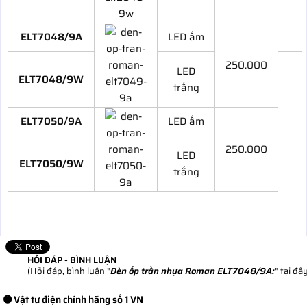
ELT7048/9A
LED ấm
250.000
LED
ELT7048/9W
trắng
ELT7050/9A
LED ấm
250.000
LED
ELT7050/9W
trắng
HỎI ĐÁP - BÌNH LUẬN
(Hỏi đáp, bình luận "
Đèn ốp trần nhựa Roman ELT7048/9A:
" tại đâ
➊ Vật tư điện chính hãng số 1 VN