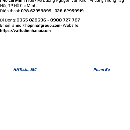
[ Hồ Chí Minh ]
108/1/6 Đường Nguyễn Văn Khối, Phường Thông Tây
Hội, TP Hồ Chí Minh.
Điện thoại:
028.62959899 - 028.62959919
0965 828696
- 0988 727 787
Di Động:
Email:
annd@hopnhatgroup.com
- Website:
https://vattudienhanoi.com
Bản quyền thuộc về Hợp Nhất Group. Phiên bản Version 1.
© 2013
HNTech., JSC
All Rights Reserved. Design by
Pham Ba