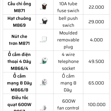
Cầu chì ống
10A tube
22.000
M871
fuse swich
Hạt chuông
bell push
29.000
M869
swich
Moulded
Nút che
removable
4.000
trơn M871
plug
Ổ cắm điện
4 wire
thoại 4 Dây
telephone
49.500
M866/4
socket
Ổ cắm
Ố cắm
mạng 8 Dây
mạng 8
65.000
M866/8
Dây
Điều tốc
600W
quạt 600W
100.000
fan control