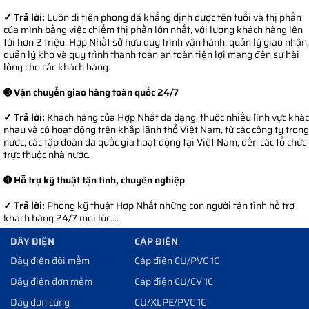
✓ Trả lời:
Luôn đi tiên phong đã khẳng định được tên tuổi và thị phần
của mình bằng việc chiếm thị phần lớn nhất, với lượng khách hàng lên
tới hơn 2 triệu. Hợp Nhất sở hữu quy trình vận hành, quản lý giao nhận,
quản lý kho và quy trình thanh toán an toàn tiện lợi mang đến sự hài
lòng cho các khách hàng.
➌ Vận chuyển giao hàng toàn quốc 24/7
✓ Trả lời:
Khách hàng của Hợp Nhất đa dạng, thuộc nhiều lĩnh vực khác
nhau và có hoạt động trên khắp lãnh thổ Việt Nam, từ các công ty trong
nước, các tập đoàn đa quốc gia hoạt động tại Việt Nam, đến các tổ chức
trực thuộc nhà nước.
➍ Hỗ trợ kỹ thuật tận tình, chuyên nghiệp
✓ Trả lời:
Phòng kỹ thuật Hợp Nhất những con người tận tình hỗ trợ
khách hàng 24/7 mọi lúc....
DÂY ĐIỆN
CÁP ĐIỆN
Dây điện đôi mềm
Cáp điện CU/PVC 1C
Dây điện đơn mềm
Cáp điện CU/CV 1C
Dây đơn cứng
CU/XLPE/PVC 1C