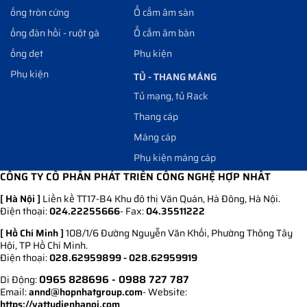
ống tròn cứng
Ổ cắm âm sàn
ống đàn hồi - ruột gà
Ổ cắm âm bàn
ống dẹt
Phụ kiện
Phụ kiện
TỦ - THANG MÁNG
Tủ mạng, tủ Rack
Thang cáp
Máng cáp
Phụ kiện máng cáp
CÔNG TY CỔ PHẦN PHÁT TRIỂN CÔNG NGHỆ HỢP NHẤT
[ Hà Nội ]
Liền kề TT17-B4 Khu đô thị Văn Quán, Hà Đông, Hà Nội.
Điện thoại:
024.22255666
- Fax:
04.35511222
[ Hồ Chí Minh ]
108/1/6 Đường Nguyễn Văn Khối, Phường Thông Tây
Hội, TP Hồ Chí Minh.
Điện thoại:
028.62959899 - 028.62959919
0965 828696
- 0988 727 787
Di Động:
Email:
annd@hopnhatgroup.com
- Website:
https://vattudienhanoi.com