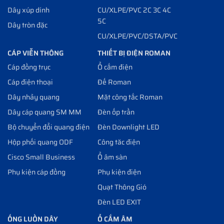
Dây xúp dính
CU/XLPE/PVC 2C 3C 4C
5C
Dây tròn đặc
CU/XLPE/PVC/DSTA/PVC
CÁP VIỄN THÔNG
THIẾT BỊ ĐIỆN ROMAN
Cáp đồng trục
Ổ cắm điện
Cáp điện thoại
Đế Roman
Dây nhảy quang
Mặt công tắc Roman
Dây cáp quang SM MM
Đèn ốp trần
Bộ chuyển đổi quang điện
Đèn Downlight LED
Hộp phối quang ODF
Công tăc điện
Cisco Small Business
Ổ âm sàn
Phụ kiện cáp đồng
Phụ kiện điện
Quạt Thông Gió
Đèn LED EXIT
ỐNG LUỒN DÂY
Ổ CẮM ÂM