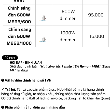
R867
Chỉnh sáng
600W
đèn 600W
95.000
dimmer
M868/600
Chỉnh sáng
1000W
đèn 600W
116.000
dimmer
M868/1000
HỎI ĐÁP - BÌNH LUẬN
(Hỏi đáp, bình luận "
Hạt công tắc 1 chiều 16A Roman M861 (Serie
M):
" tại đây)
➊ Vật tư điện chính hãng số 1 VN
✓ Trả lời:
Tất cả các sản phẩm Cisco Hợp Nhất bán ra là hàng chính
hãng có đầy đủ giấy tờ nhập khẩu, chứng nhận chất lượng sản phẩm
CO,CQ chính hãng (bill of lading, invoice, packing list, tờ khai Hải Quan)
➋ Phân phối thiết bị điện uy tín hàng đầu