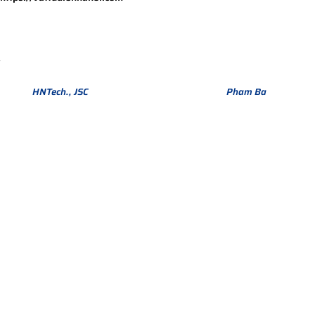
Bản quyền thuộc về Hợp Nhất Group. Phiên bản Version 1.
© 2013
HNTech., JSC
All Rights Reserved. Design by
Pham Ba