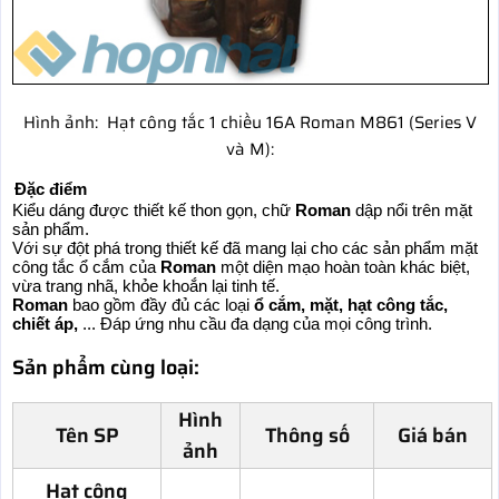
Hình ảnh: Hạt công tắc 1 chiều 16A Roman M861 (Series V
và M):
Đặc điểm
Kiểu dáng được thiết kế thon gọn, chữ
Roman
dập nổi trên mặt
sản phẩm.
Với sự đột phá trong thiết kế đã mang lại cho các sản phẩm mặt
công tắc ổ cắm của
Roman
một diện mạo hoàn toàn khác biệt,
vừa trang nhã, khỏe khoắn lại tinh tế.
Roman
bao gồm đầy đủ các loại
ổ cắm, mặt, hạt công tắc,
chiết áp,
... Đáp ứng nhu cầu đa dạng của mọi công trình.
Sản phẩm cùng loại:
Hình
Tên SP
Thông số
Giá bán
ảnh
Hạt công