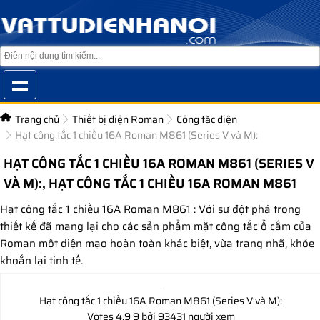
Trang chủ
Thiết bị điện Roman
Công tăc điện
Hạt công tắc 1 chiều 16A Roman M861 (Series V và M):
HẠT CÔNG TẮC 1 CHIỀU 16A ROMAN M861 (SERIES V
VÀ M):, HẠT CÔNG TẮC 1 CHIỀU 16A ROMAN M861
Hạt công tắc 1 chiều 16A Roman M861 : Với sự đột phá trong
thiết kế đã mang lại cho các sản phẩm mặt công tắc ổ cắm của
Roman một diện mạo hoàn toàn khác biệt, vừa trang nhã, khỏe
khoắn lại tinh tế.
Hạt công tắc 1 chiều 16A Roman M861 (Series V và M):
Votes
4.9
9
bởi 93431 người xem