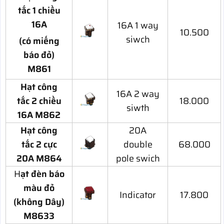
tắc 1 chiều
16A
16A 1 way
10.500
siwch
(có miếng
báo đỏ)
M861
Hạt công
16A 2 way
tắc 2 chiều
18.000
siwth
16A M862
Hạt công
20A
tắc 2 cực
double
68.000
20A M864
pole swich
H
ạt đèn báo
màu đỏ
Indicator
17.800
(không Dây)
M8633