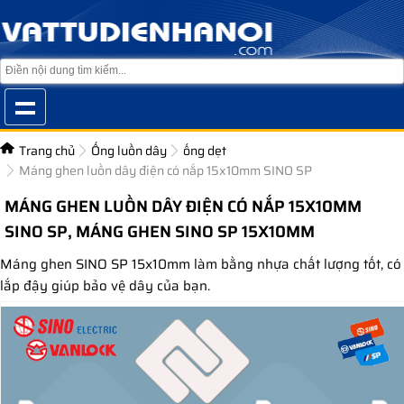
Trang chủ
Ống luồn dây
ống dẹt
Máng ghen luồn dây điện có nắp 15x10mm SINO SP
MÁNG GHEN LUỒN DÂY ĐIỆN CÓ NẮP 15X10MM
SINO SP, MÁNG GHEN SINO SP 15X10MM
Máng ghen SINO SP 15x10mm làm bằng nhựa chất lượng tốt, có
lắp đậy giúp bảo vệ dây của bạn.