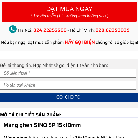
ĐẶT MUA NGAY
( Tư vấn miễn phí - không mua không sao )
024.22255666
028.62959899
Hà Nội:
- Hồ Chí Minh:
HÃY GỌI ĐIỆN
Nếu bạn ngại đặt mua sản phẩm
chúng tôi sẽ giúp bạn!
Để lại thông tin, Hợp Nhất sẽ gọi điện tư vấn cho bạn:
MÔ TẢ CHI TIẾT SẢN PHẨM:
Máng ghen SINO SP 15x10mm
Máng ghen
luồn Dây điện có nắp
15x10mm
SINO SP làm