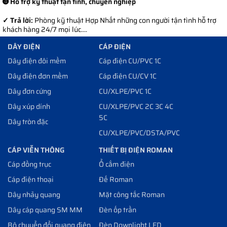
➍ Hỗ trợ kỹ thuật tận tình, chuyên nghiệp
✓ Trả lời:
Phòng kỹ thuật Hợp Nhất những con người tận tình hỗ trợ
khách hàng 24/7 mọi lúc....
DÂY ĐIỆN
CÁP ĐIỆN
Dây điện đôi mềm
Cáp điện CU/PVC 1C
Dây điện đơn mềm
Cáp điện CU/CV 1C
Dây đơn cứng
CU/XLPE/PVC 1C
Dây xúp dính
CU/XLPE/PVC 2C 3C 4C
5C
Dây tròn đặc
CU/XLPE/PVC/DSTA/PVC
CÁP VIỄN THÔNG
THIẾT BỊ ĐIỆN ROMAN
Cáp đồng trục
Ổ cắm điện
Cáp điện thoại
Đế Roman
Dây nhảy quang
Mặt công tắc Roman
Dây cáp quang SM MM
Đèn ốp trần
Bộ chuyển đổi quang điện
Đèn Downlight LED