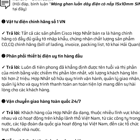
(Hỏi đáp, bình luận "
Máng ghen luồn dây điện có nắp 15x10mm S
tại đây)
➊ Vật tư điện chính hãng số 1 VN
✓ Trả lời:
Tất cả các sản phẩm Cisco Hợp Nhất bán ra là hàng chính
hãng có đầy đủ giấy tờ nhập khẩu, chứng nhận chất lượng sản phẩm
CO,CQ chính hãng (bill of lading, invoice, packing list, tờ khai Hải Quan)
➋ Phân phối thiết bị điện uy tín hàng đầu
✓ Trả lời:
Luôn đi tiên phong đã khẳng định được tên tuổi và thị phần
của mình bằng việc chiếm thị phần lớn nhất, với lượng khách hàng lên
tới hơn 2 triệu. Hợp Nhất sở hữu quy trình vận hành, quản lý giao nhận,
quản lý kho và quy trình thanh toán an toàn tiện lợi mang đến sự hài
lòng cho các khách hàng.
➌ Vận chuyển giao hàng toàn quốc 24/7
✓ Trả lời:
Khách hàng của Hợp Nhất đa dạng, thuộc nhiều lĩnh vực khác
nhau và có hoạt động trên khắp lãnh thổ Việt Nam, từ các công ty trong
nước, các tập đoàn đa quốc gia hoạt động tại Việt Nam, đến các tổ chức
trực thuộc nhà nước.