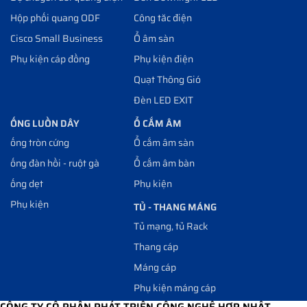
Hộp phối quang ODF
Công tăc điện
Cisco Small Business
Ổ âm sàn
Phụ kiện cáp đồng
Phụ kiện điện
Quạt Thông Gió
Đèn LED EXIT
ỐNG LUỒN DÂY
Ổ CẮM ÂM
ống tròn cứng
Ổ cắm âm sàn
ống đàn hồi - ruột gà
Ổ cắm âm bàn
ống dẹt
Phụ kiện
Phụ kiện
TỦ - THANG MÁNG
Tủ mạng, tủ Rack
Thang cáp
Máng cáp
Phụ kiện máng cáp
CÔNG TY CỔ PHẦN PHÁT TRIỂN CÔNG NGHỆ HỢP NHẤT