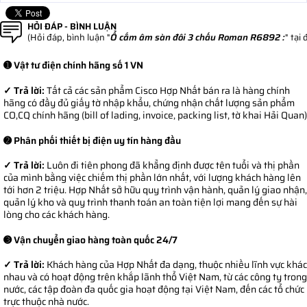
HỎI ĐÁP - BÌNH LUẬN
(Hỏi đáp, bình luận "
Ổ cắm âm sàn đôi 3 chấu Roman R6892 :
" tại 
➊ Vật tư điện chính hãng số 1 VN
✓ Trả lời:
Tất cả các sản phẩm Cisco Hợp Nhất bán ra là hàng chính
hãng có đầy đủ giấy tờ nhập khẩu, chứng nhận chất lượng sản phẩm
CO,CQ chính hãng (bill of lading, invoice, packing list, tờ khai Hải Quan)
➋ Phân phối thiết bị điện uy tín hàng đầu
✓ Trả lời:
Luôn đi tiên phong đã khẳng định được tên tuổi và thị phần
của mình bằng việc chiếm thị phần lớn nhất, với lượng khách hàng lên
tới hơn 2 triệu. Hợp Nhất sở hữu quy trình vận hành, quản lý giao nhận,
quản lý kho và quy trình thanh toán an toàn tiện lợi mang đến sự hài
lòng cho các khách hàng.
➌ Vận chuyển giao hàng toàn quốc 24/7
✓ Trả lời:
Khách hàng của Hợp Nhất đa dạng, thuộc nhiều lĩnh vực khác
nhau và có hoạt động trên khắp lãnh thổ Việt Nam, từ các công ty trong
nước, các tập đoàn đa quốc gia hoạt động tại Việt Nam, đến các tổ chức
trực thuộc nhà nước.