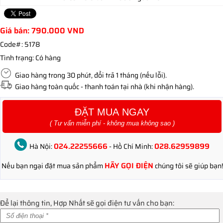
Giá bán:
790.000
VND
Code#:
5178
Tình trạng:
Có hàng
Giao hàng trong 30 phút, đổi trả 1 tháng (nếu lỗi).
Giao hàng toàn quốc - thanh toán tại nhà (khi nhận hàng).
ĐẶT MUA NGAY
( Tư vấn miễn phí - không mua không sao )
024.22255666
028.62959899
Hà Nội:
- Hồ Chí Minh:
HÃY GỌI ĐIỆN
Nếu bạn ngại đặt mua sản phẩm
chúng tôi sẽ giúp bạn!
Để lại thông tin, Hợp Nhất sẽ gọi điện tư vấn cho bạn: