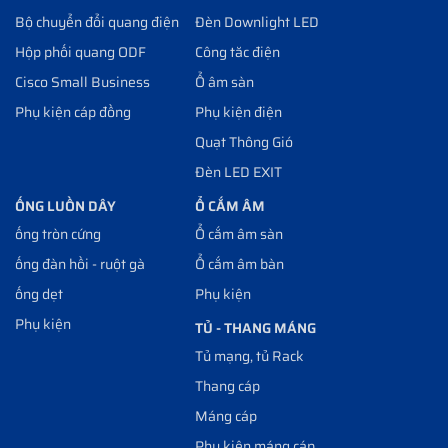
Bộ chuyển đổi quang điện
Đèn Downlight LED
Hộp phối quang ODF
Công tăc điện
Cisco Small Business
Ổ âm sàn
Phụ kiện cáp đồng
Phụ kiện điện
Quạt Thông Gió
Đèn LED EXIT
ỐNG LUỒN DÂY
Ổ CẮM ÂM
ống tròn cứng
Ổ cắm âm sàn
ống đàn hồi - ruột gà
Ổ cắm âm bàn
ống dẹt
Phụ kiện
Phụ kiện
TỦ - THANG MÁNG
Tủ mạng, tủ Rack
Thang cáp
Máng cáp
Phụ kiện máng cáp