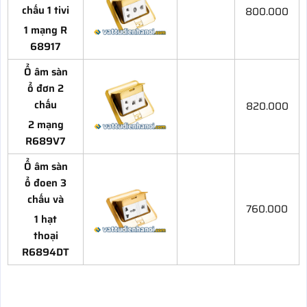
chấu 1 tivi
800.000
1 mạng R
68917
Ổ âm sàn
ổ đơn 2
chấu
820.000
2 mạng
R689V7
Ổ âm sàn
ổ đoen 3
chấu và
760.000
1 hạt
thoại
R6894DT