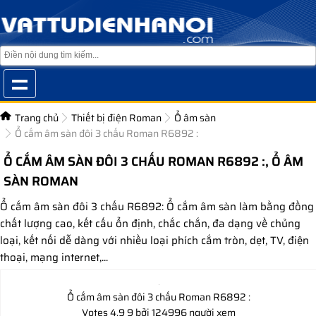
Trang chủ
Thiết bị điện Roman
Ổ âm sàn
Ổ cắm âm sàn đôi 3 chấu Roman R6892 :
Ổ CẮM ÂM SÀN ĐÔI 3 CHẤU ROMAN R6892 :, Ổ ÂM
SÀN ROMAN
Ổ cắm âm sàn đôi 3 chấu R6892: Ổ cắm âm sàn làm bằng đồng
chất lượng cao, kết cấu ổn định, chắc chắn, đa dạng về chủng
loại, kết nối dễ dàng với nhiều loại phích cắm tròn, dẹt, TV, điện
thoại, mạng internet,...
Ổ cắm âm sàn đôi 3 chấu Roman R6892 :
Votes
4.9
9
bởi 124996 người xem