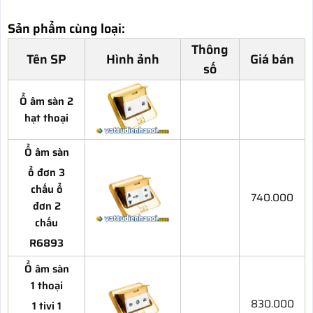
Sản phẩm cùng loại:
Thông
Tên SP
Hình ảnh
Giá bán
số
Ổ âm sàn 2
hạt thoại
Ổ âm sàn
ổ đơn 3
chấu ổ
740.000
đơn 2
chấu
R6893
Ổ âm sàn
1 thoại
830.000
1 tivi 1