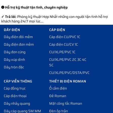
➍ Hỗ trợ kỹ thuật tận tình, chuyên nghiệp
✓ Trả lời:
Phòng kỹ thuật Hợp Nhất những con người tận tình hỗ trợ
khách hàng 24/7 mọi lúc....
DÂY ĐIỆN
CÁP ĐIỆN
Dây điện đôi mềm
Cáp điện CU/PVC 1C
Dây điện đơn mềm
Cáp điện CU/CV 1C
Dây đơn cứng
CU/XLPE/PVC 1C
Dây xúp dính
CU/XLPE/PVC 2C 3C 4C
5C
Dây tròn đặc
CU/XLPE/PVC/DSTA/PVC
CÁP VIỄN THÔNG
THIẾT BỊ ĐIỆN ROMAN
Cáp đồng trục
Ổ cắm điện
Cáp điện thoại
Đế Roman
Dây nhảy quang
Mặt công tắc Roman
Dây cáp quang SM MM
Đèn ốp trần