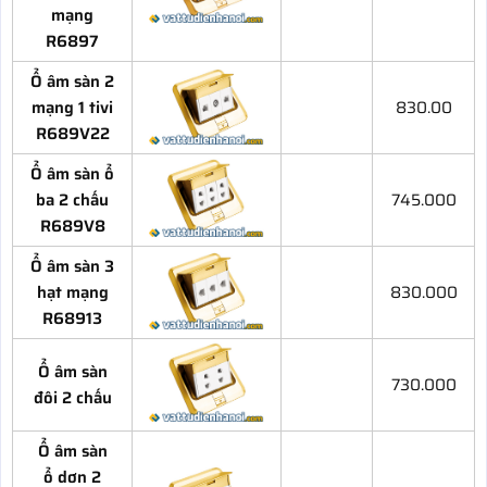
mạng
R6897
Ổ âm sàn 2
mạng 1 tivi
830.00
R689V22
Ổ âm sàn ổ
ba 2 chấu
745.000
R689V8
Ổ âm sàn 3
hạt mạng
830.000
R68913
Ổ âm sàn
730.000
đôi 2 chấu
Ổ âm sàn
ổ dơn 2