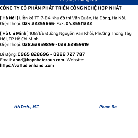
CÔNG TY CỔ PHẦN PHÁT TRIỂN CÔNG NGHỆ HỢP NHẤT
[ Hà Nội ]
Liền kề TT17-B4 Khu đô thị Văn Quán, Hà Đông, Hà Nội.
Điện thoại:
024.22255666
- Fax:
04.35511222
[ Hồ Chí Minh ]
108/1/6 Đường Nguyễn Văn Khối, Phường Thông Tây
Hội, TP Hồ Chí Minh.
Điện thoại:
028.62959899 - 028.62959919
0965 828696
- 0988 727 787
Di Động:
Email:
annd@hopnhatgroup.com
- Website:
https://vattudienhanoi.com
Bản quyền thuộc về Hợp Nhất Group. Phiên bản Version 1.
© 2013
HNTech., JSC
All Rights Reserved. Design by
Pham Ba