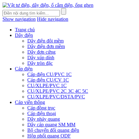
Show navigation
Hide navigation
Trang chủ
Dây điện
Dây điện đôi mềm
Dây điện đơn mềm
Dây đơn cứng
Dây xúp dính
Dây tròn đặc
Cáp điện
Cáp điện CU/PVC 1C
Cáp điện CU/CV 1C
CU/XLPE/PVC 1C
CU/XLPE/PVC 2C 3C 4C 5C
CU/XLPE/PVC/DSTA/PVC
Cáp viễn thông
Cáp đồng trục
Cáp điện thoại
Dây nhảy quang
Dây cáp quang SM MM
Bộ chuyển đổi quang điện
Hộp phối quang ODF