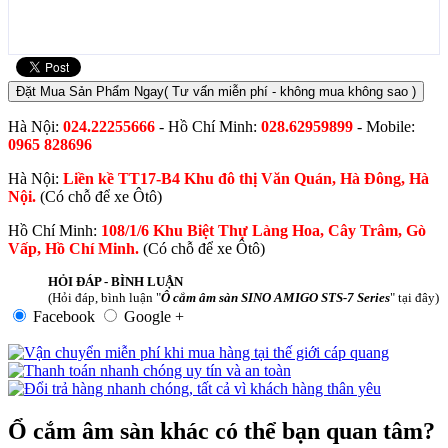
Đặt Mua Sản Phẩm Ngay
( Tư vấn miễn phí - không mua không sao )
Hà Nội:
024.22255666
- Hồ Chí Minh:
028.62959899
- Mobile:
0965 828696
Hà Nội:
Liền kề TT17-B4 Khu đô thị Văn Quán, Hà Đông, Hà
Nội.
(Có chỗ để xe Ôtô)
Hồ Chí Minh:
108/1/6 Khu Biệt Thự Làng Hoa, Cây Trâm, Gò
Vấp, Hồ Chí Minh.
(Có chỗ để xe Ôtô)
HỎI ĐÁP - BÌNH LUẬN
(Hỏi đáp, bình luận "
Ô cắm âm sàn SINO AMIGO STS-7 Series
" tại đây)
Facebook
Google +
Ổ cắm âm sàn khác có thể bạn quan tâm?