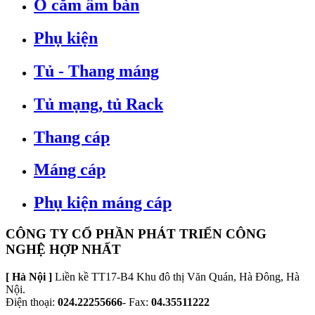
Ổ cắm âm bàn
Phụ kiện
Tủ - Thang máng
Tủ mạng, tủ Rack
Thang cáp
Máng cáp
Phụ kiện máng cáp
CÔNG TY CỔ PHẦN PHÁT TRIỂN CÔNG
NGHỆ HỢP NHẤT
[ Hà Nội ]
Liền kề TT17-B4 Khu đô thị Văn Quán, Hà Đông, Hà
Nội.
Điện thoại:
024.22255666
- Fax:
04.35511222