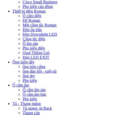
Cisco Small Business
Phụ kiện cáp đồng
Thiết bị điện Roman
Ổ cắm điện
Đế Roman
Mặt công tắc Roman
Đèn ốp trần
Đèn Downlight LED
Công tăc điện
Ổ âm sàn
Phụ kiện điện
Quạt Thông Gió
Đèn LED EXIT
Ống luồn dây
ống tròn cứng
ống đàn hồi - ruột gà
ống dẹt
Phụ kiện
Ổ cắm âm
Ổ cắm âm sàn
Ổ cắm âm bàn
Phụ kiện
Tủ - Thang máng
Tủ mạng, tủ Rack
Thang cáp