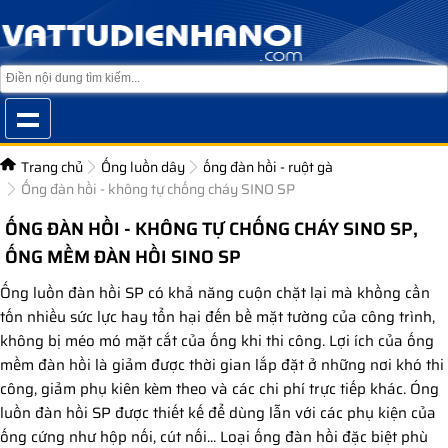
Trang chủ
Ống luồn dây
ống đàn hồi - ruột gà
Ống đàn hồi - không tự chống cháy SINO SP
ỐNG ĐÀN HỒI - KHÔNG TỰ CHỐNG CHÁY SINO SP,
ỐNG MỀM ĐÀN HỒI SINO SP
Ống luồn đàn hồi SP có khả năng cuộn chặt lại mà khồng cần
tốn nhiều sức lực hay tổn hại đến bề mặt tường của công trình,
không bị méo mó mặt cắt của ống khi thi công. Lợi ích của ống
mềm đàn hồi là giảm được thời gian lắp đặt ở những nơi khó thi
công, giảm phụ kiên kèm theo và các chi phí trực tiếp khác. Óng
luồn đàn hồi SP được thiết kế để dùng lẫn với các phụ kiện của
ống cứng như hộp nối, cút nối... Loại ống đàn hồi đặc biệt phù