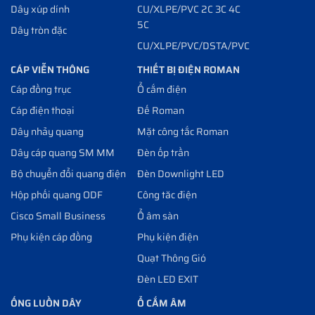
Dây xúp dính
CU/XLPE/PVC 2C 3C 4C
5C
Dây tròn đặc
CU/XLPE/PVC/DSTA/PVC
CÁP VIỄN THÔNG
THIẾT BỊ ĐIỆN ROMAN
Cáp đồng trục
Ổ cắm điện
Cáp điện thoại
Đế Roman
Dây nhảy quang
Mặt công tắc Roman
Dây cáp quang SM MM
Đèn ốp trần
Bộ chuyển đổi quang điện
Đèn Downlight LED
Hộp phối quang ODF
Công tăc điện
Cisco Small Business
Ổ âm sàn
Phụ kiện cáp đồng
Phụ kiện điện
Quạt Thông Gió
Đèn LED EXIT
ỐNG LUỒN DÂY
Ổ CẮM ÂM