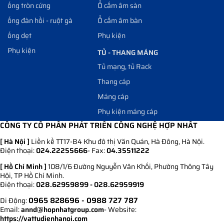
ống tròn cứng
Ổ cắm âm sàn
ống đàn hồi - ruột gà
Ổ cắm âm bàn
ống dẹt
Phụ kiện
Phụ kiện
TỦ - THANG MÁNG
Tủ mạng, tủ Rack
Thang cáp
Máng cáp
Phụ kiện máng cáp
CÔNG TY CỔ PHẦN PHÁT TRIỂN CÔNG NGHỆ HỢP NHẤT
[ Hà Nội ]
Liền kề TT17-B4 Khu đô thị Văn Quán, Hà Đông, Hà Nội.
Điện thoại:
024.22255666
- Fax:
04.35511222
[ Hồ Chí Minh ]
108/1/6 Đường Nguyễn Văn Khối, Phường Thông Tây
Hội, TP Hồ Chí Minh.
Điện thoại:
028.62959899 - 028.62959919
0965 828696
- 0988 727 787
Di Động:
Email:
annd@hopnhatgroup.com
- Website:
https://vattudienhanoi.com