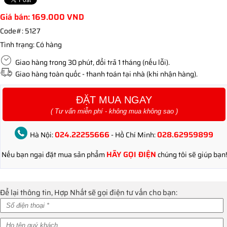
Giá bán:
169.000
VND
Code#:
5127
Tình trạng:
Có hàng
Giao hàng trong 30 phút, đổi trả 1 tháng (nếu lỗi).
Giao hàng toàn quốc - thanh toán tại nhà (khi nhận hàng).
ĐẶT MUA NGAY
( Tư vấn miễn phí - không mua không sao )
024.22255666
028.62959899
Hà Nội:
- Hồ Chí Minh:
HÃY GỌI ĐIỆN
Nếu bạn ngại đặt mua sản phẩm
chúng tôi sẽ giúp bạn!
Để lại thông tin, Hợp Nhất sẽ gọi điện tư vấn cho bạn: