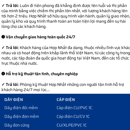
✓ Trả lời:
Luôn đi tiên phong đã khẳng định được tên tuổi và thị phần
của mình bằng việc chiếm thị phần lớn nhất, với lượng khách hàng lên
tới hơn 2 triệu. Hợp Nhất sở hữu quy trình vận hành, quản lý giao nhận,
quản lý kho và quy trình thanh toán an toàn tiện lợi mang đến sự hài
lòng cho các khách hàng.
➌ Vận chuyển giao hàng toàn quốc 24/7
✓ Trả lời:
Khách hàng của Hợp Nhất đa dạng, thuộc nhiều lĩnh vực khác
nhau và có hoạt động trên khắp lãnh thổ Việt Nam, từ các công ty trong
nước, các tập đoàn đa quốc gia hoạt động tại Việt Nam, đến các tổ chức
trực thuộc nhà nước.
➍ Hỗ trợ kỹ thuật tận tình, chuyên nghiệp
✓ Trả lời:
Phòng kỹ thuật Hợp Nhất những con người tận tình hỗ trợ
khách hàng 24/7 mọi lúc....
DÂY ĐIỆN
CÁP ĐIỆN
Dây điện đôi mềm
Cáp điện CU/PVC 1C
Dây điện đơn mềm
Cáp điện CU/CV 1C
Dây đơn cứng
CU/XLPE/PVC 1C