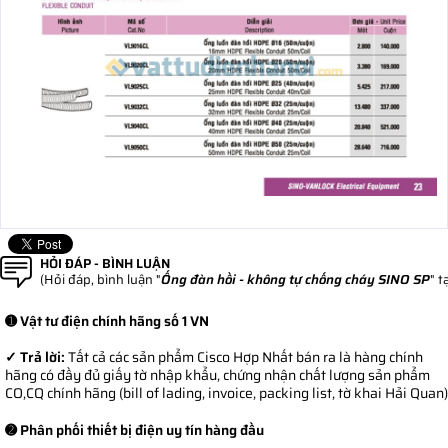
HỎI ĐÁP - BÌNH LUẬN
(Hỏi đáp, bình luận "
Ống đàn hồi - không tự chống cháy SINO SP
" t
➊ Vật tư điện chính hãng số 1 VN
✓ Trả lời:
Tất cả các sản phẩm Cisco Hợp Nhất bán ra là hàng chính
hãng có đầy đủ giấy tờ nhập khẩu, chứng nhận chất lượng sản phẩm
CO,CQ chính hãng (bill of lading, invoice, packing list, tờ khai Hải Quan)
➋ Phân phối thiết bị điện uy tín hàng đầu