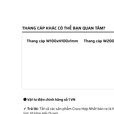
THANG CÁP KHÁC CÓ THỂ BẠN QUAN TÂM?
Thang cáp W100xH100x1mm
Thang cáp W20
➊ Vật tư điện chính hãng số 1 VN
✓ Trả lời:
Tất cả các sản phẩm Cisco Hợp Nhất bán ra là h
list, tờ khai Hải Quan)