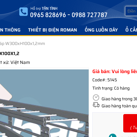
ỄN THÔNG
THIẾT BỊ ĐIỆN ROMAN
ỐNG LUỒN DÂY
Ổ CẮ
cáp W300xH100x1,2mm
X100X1,2
 xứ: Việt Nam
Giá bán: Vui lòng li
Code#:
5145
Tình trạng:
Có hàng
Giao hàng trong 30 
Giao hàng toàn quố
( T