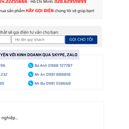
24.22255666
028.62959899
- Hồ Chí Minh:
HÃY GỌI ĐIỆN
 mua sản phẩm
chúng tôi sẽ giúp bạn!
Nhất sẽ gọi điện tư vấn cho bạn:
UYỆN VỚI KINH DOANH QUA SKYPE, ZALO
696
Bá Anh 0988 727787
 232
Mr An 0981 888818
89
Mr Ba 0981 558668
í nghiệp…