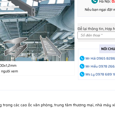
0
Hà Nội:
Nếu bạn ngại đặt
Để lại thông tin, Hợp 
NÓI CH
Mr Hải 0965 828
100x1,2mm
Mr Hiếu 0978 266
 người xem
Ms Ly 0978 689 1
g trong các cao ốc văn phòng, trung tâm thương mại, nhà máy x