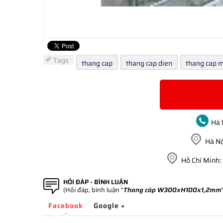
Tags
thang cap
thang cap dien
thang cap 
Hà 
Hà Nộ
Hồ Chí Minh:
HỎI ĐÁP - BÌNH LUẬN
(Hỏi đáp, bình luận "
Thang cáp W300xH100x1,2mm
Facebook
Google +