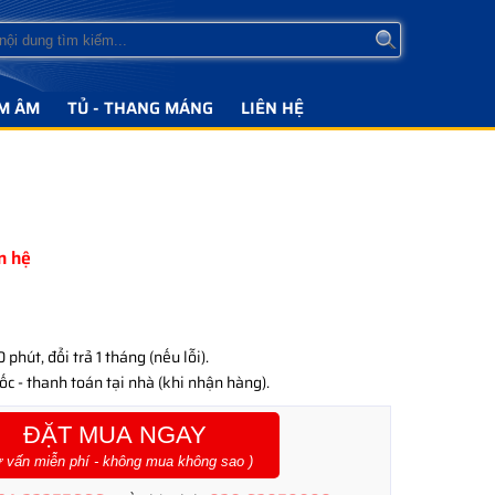
M ÂM
TỦ - THANG MÁNG
LIÊN HỆ
ên hệ
phút, đổi trả 1 tháng (nếu lỗi).
c - thanh toán tại nhà (khi nhận hàng).
ĐẶT MUA NGAY
ư vấn miễn phí - không mua không sao )