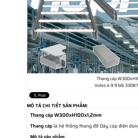
Thang cáp W300xH
Votes
4.9
9
bởi 33087
MÔ TẢ CHI TIẾT SẢN PHẨM:
Thang cáp W300xH100x1,2mm
Thang cáp
là hệ thống thang đỡ Dây cáp điện dùn
Mô tả sản phẩm: