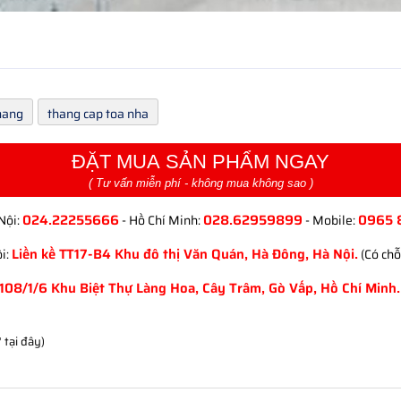
mang
thang cap toa nha
ĐẶT MUA SẢN PHẨM NGAY
( Tư vấn miễn phí - không mua không sao )
024.22255666
028.62959899
0965 
Nội:
- Hồ Chí Minh:
- Mobile:
Liền kề TT17-B4 Khu đô thị Văn Quán, Hà Đông, Hà Nội.
i:
(Có chỗ
108/1/6 Khu Biệt Thự Làng Hoa, Cây Trâm, Gò Vấp, Hồ Chí Minh.
" tại đây)