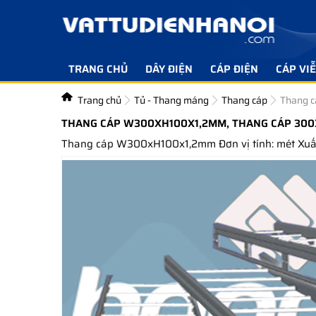
TRANG CHỦ
DÂY ĐIỆN
CÁP ĐIỆN
CÁP VI
Trang chủ
Tủ - Thang máng
Thang cáp
Thang 
THANG CÁP W300XH100X1,2MM, THANG CÁP 300
Thang cáp W300xH100x1,2mm Đơn vị tính: mét Xuất