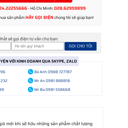
24.22255666
028.62959899
- Hồ Chí Minh:
HÃY GỌI ĐIỆN
 mua sản phẩm
chúng tôi sẽ giúp bạn!
Nhất sẽ gọi điện tư vấn cho bạn:
UYỆN VỚI KINH DOANH QUA SKYPE, ZALO
696
Bá Anh 0988 727787
 232
Mr An 0981 888818
89
Mr Ba 0981 558668
 gió mới khi sở hữu những sản phẩm chất lượng