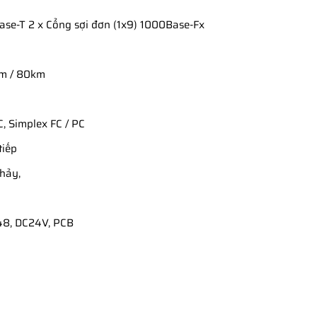
Base-T 2 x Cổng sợi đơn (1x9) 1000Base-Fx
km / 80km
C, Simplex FC / PC
tiếp
chảy,
-48, DC24V, PCB