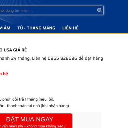
M ÂM
TỦ - THANG MÁNG
LIÊN HỆ
O USA GIÁ RẺ
 hành 24 tháng. Liên hệ 0965 828696 để đặt hàng
ên hệ
phút, đổi trả 1 tháng (nếu lỗi).
c - thanh toán tại nhà (khi nhận hàng).
ĐẶT MUA NGAY
ư vấn miễn phí - không mua không sao )