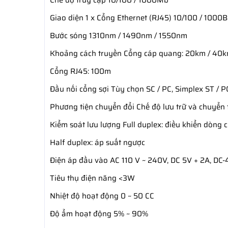
Chế độ truy cập 10/100 / 1000Mb
Giao diện 1 x Cổng Ethernet (RJ45) 10/100 / 1000
Bước sóng 1310nm / 1490nm / 1550nm
Khoảng cách truyền Cổng cáp quang: 20km / 40
Cổng RJ45: 100m
Đầu nối cổng sợi Tùy chọn SC / PC, Simplex ST / P
Phương tiện chuyển đổi Chế độ lưu trữ và chuyển 
Kiểm soát lưu lượng Full duplex: điều khiển dòng 
Half duplex: áp suất ngược
Điện áp đầu vào AC 110 V ~ 240V, DC 5V + 2A, DC
Tiêu thụ điện năng <3W
Nhiệt độ hoạt động 0 ~ 50 CC
Độ ẩm hoạt động 5% ~ 90%