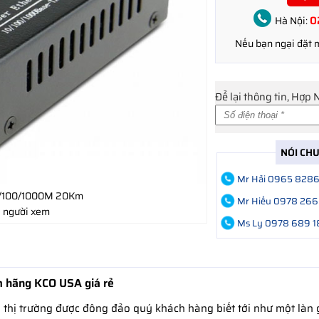
0
Hà Nội:
Nếu bạn ngại đặt
Để lại thông tin, Hợp 
NÓI CH
Mr Hải 0965 828
10/100/1000M 20Km
Mr Hiếu 0978 266
 người xem
Ms Ly 0978 689 1
 hãng KCO USA giá rẻ
n thị trường được đông đảo quý khách hàng biết tới như một làn