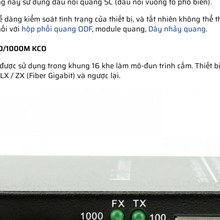
ổng này sử dụng đầu nối quang SC (đầu nối vuông to phổ biến).
 dàng kiểm soát tình trạng của thiết bị, và tất nhiên không thể 
nối với
hộp phối quang ODF
, module quang,
Dây nhảy quang
.
100/1000M KCO
được sử dụng trong khung 16 khe làm mô-đun trình cắm. Thiết b
 / ZX (Fiber Gigabit) và ngược lại.