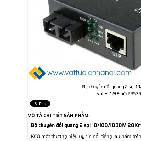
Bộ chuyển đổi quang 2 sợi 
Votes
4.9
9
bởi 23575
MÔ TẢ CHI TIẾT SẢN PHẨM:
Bộ chuyển đổi quang 2 sợi 10/100/1000M 20Km
KCO một thương hiệu uy tín nổi tiếng lâu năm trê