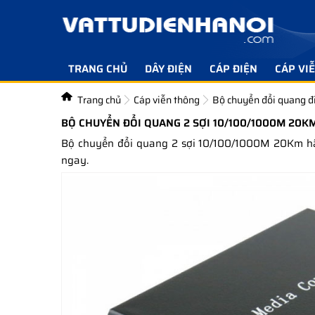
TRANG CHỦ
DÂY ĐIỆN
CÁP ĐIỆN
CÁP VI
Trang chủ
Cáp viễn thông
Bộ chuyển đổi quang đ
BỘ CHUYỂN ĐỔI QUANG 2 SỢI 10/100/1000M 20KM
Bộ chuyển đổi quang 2 sợi 10/100/1000M 20Km hã
ngay.