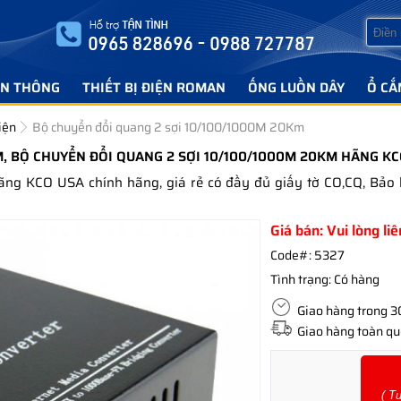
ỄN THÔNG
THIẾT BỊ ĐIỆN ROMAN
ỐNG LUỒN DÂY
Ổ CẮ
iện
Bộ chuyển đổi quang 2 sợi 10/100/1000M 20Km
, BỘ CHUYỂN ĐỔI QUANG 2 SỢI 10/100/1000M 20KM HÃNG KC
ng KCO USA chính hãng, giá rẻ có đầy đủ giấy tờ CO,CQ, Bảo
Giá bán: Vui lòng li
Code#:
5327
Tình trạng:
Có hàng
Giao hàng trong 30 
Giao hàng toàn quố
( T