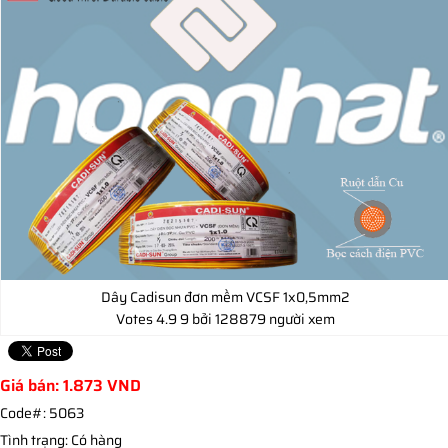
Dây Cadisun đơn mềm VCSF 1x0,5mm2
Votes
4.9
9
bởi 128879 người xem
Giá bán:
1.873
VND
Code#:
5063
Tình trạng:
Có hàng