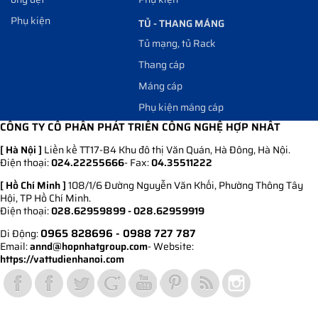
Phụ kiện
TỦ - THANG MÁNG
Tủ mạng, tủ Rack
Thang cáp
Máng cáp
Phụ kiện máng cáp
CÔNG TY CỔ PHẦN PHÁT TRIỂN CÔNG NGHỆ HỢP NHẤT
[ Hà Nội ]
Liền kề TT17-B4 Khu đô thị Văn Quán, Hà Đông, Hà Nội.
Điện thoại:
024.22255666
- Fax:
04.35511222
[ Hồ Chí Minh ]
108/1/6 Đường Nguyễn Văn Khối, Phường Thông Tây
Hội, TP Hồ Chí Minh.
Điện thoại:
028.62959899 - 028.62959919
0965 828696
- 0988 727 787
Di Động:
Email:
annd@hopnhatgroup.com
- Website:
https://vattudienhanoi.com