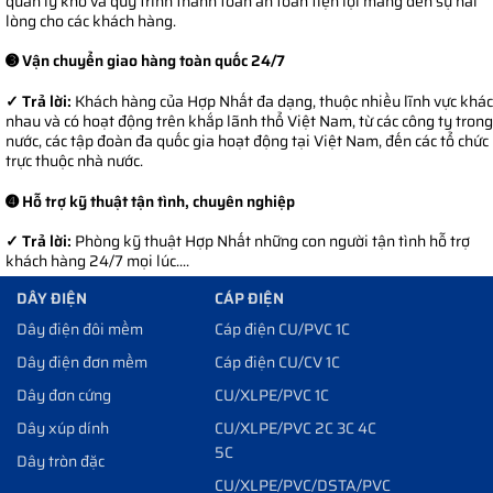
quản lý kho và quy trình thanh toán an toàn tiện lợi mang đến sự hài
lòng cho các khách hàng.
➌ Vận chuyển giao hàng toàn quốc 24/7
✓ Trả lời:
Khách hàng của Hợp Nhất đa dạng, thuộc nhiều lĩnh vực khác
nhau và có hoạt động trên khắp lãnh thổ Việt Nam, từ các công ty trong
nước, các tập đoàn đa quốc gia hoạt động tại Việt Nam, đến các tổ chức
trực thuộc nhà nước.
➍ Hỗ trợ kỹ thuật tận tình, chuyên nghiệp
✓ Trả lời:
Phòng kỹ thuật Hợp Nhất những con người tận tình hỗ trợ
khách hàng 24/7 mọi lúc....
DÂY ĐIỆN
CÁP ĐIỆN
Dây điện đôi mềm
Cáp điện CU/PVC 1C
Dây điện đơn mềm
Cáp điện CU/CV 1C
Dây đơn cứng
CU/XLPE/PVC 1C
Dây xúp dính
CU/XLPE/PVC 2C 3C 4C
5C
Dây tròn đặc
CU/XLPE/PVC/DSTA/PVC