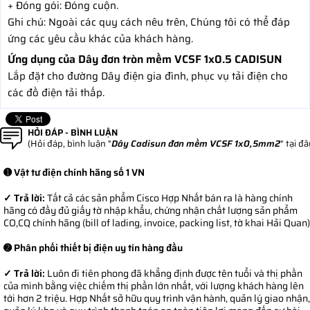
+ Đóng gói: Đóng cuộn.
Ghi chú: Ngoài các quy cách nêu trên, Chúng tôi có thể đáp
ứng các yêu cầu khác của khách hàng.
Ứng dụng của Dây đơn tròn mềm VCSF 1x0.5 CADISUN
Lắp đặt cho đường Dây điện gia đình, phục vụ tải điện cho
các đồ điện tải thấp.
HỎI ĐÁP - BÌNH LUẬN
(Hỏi đáp, bình luận "
Dây Cadisun đơn mềm VCSF 1x0,5mm2
" tại đâ
➊ Vật tư điện chính hãng số 1 VN
✓ Trả lời:
Tất cả các sản phẩm Cisco Hợp Nhất bán ra là hàng chính
hãng có đầy đủ giấy tờ nhập khẩu, chứng nhận chất lượng sản phẩm
CO,CQ chính hãng (bill of lading, invoice, packing list, tờ khai Hải Quan)
➋ Phân phối thiết bị điện uy tín hàng đầu
✓ Trả lời:
Luôn đi tiên phong đã khẳng định được tên tuổi và thị phần
của mình bằng việc chiếm thị phần lớn nhất, với lượng khách hàng lên
tới hơn 2 triệu. Hợp Nhất sở hữu quy trình vận hành, quản lý giao nhận,