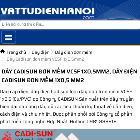
Trang chủ
Dây điện
Dây điện đơn mềm
Dây Cadisun đơn mềm VCSF 1x0,5mm2
DÂY CADISUN ĐƠN MỀM VCSF 1X0,5MM2, DÂY ĐIỆN
CADISUN ĐƠN MỀM 1X0,5 MM2
Dây cáp điện, dây điện Cadisun loại dây đơn tròn mềm VCSF
1x0.5 (Cu/PVC) do Công ty CADISUN Sản xuất trên dây truyền
hiện đại đáp ứng đầy đủ các tiêu chuẩn kỹ thuật về dẫn điện,
cách điện và chịu nhiệt.. Được phân phối bởi Công ty cổ phần
phát triển công nghệ Hợp Nhất. Hotline 0981 888818