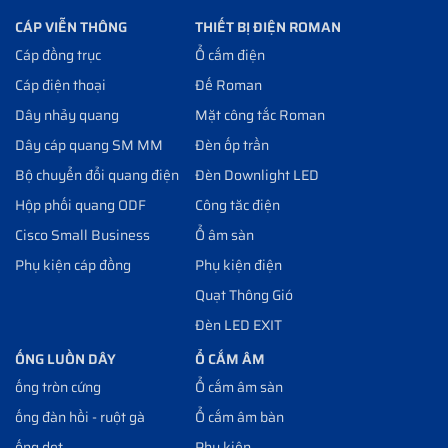
CÁP VIỄN THÔNG
THIẾT BỊ ĐIỆN ROMAN
Cáp đồng trục
Ổ cắm điện
Cáp điện thoại
Đế Roman
Dây nhảy quang
Mặt công tắc Roman
Dây cáp quang SM MM
Đèn ốp trần
Bộ chuyển đổi quang điện
Đèn Downlight LED
Hộp phối quang ODF
Công tăc điện
Cisco Small Business
Ổ âm sàn
Phụ kiện cáp đồng
Phụ kiện điện
Quạt Thông Gió
Đèn LED EXIT
ỐNG LUỒN DÂY
Ổ CẮM ÂM
ống tròn cứng
Ổ cắm âm sàn
ống đàn hồi - ruột gà
Ổ cắm âm bàn
ống dẹt
Phụ kiện