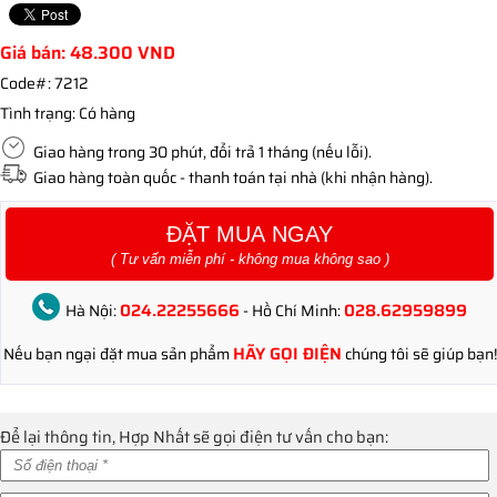
Giá bán:
48.300
VND
Code#:
7212
Tình trạng:
Có hàng
Giao hàng trong 30 phút, đổi trả 1 tháng (nếu lỗi).
Giao hàng toàn quốc - thanh toán tại nhà (khi nhận hàng).
ĐẶT MUA NGAY
( Tư vấn miễn phí - không mua không sao )
024.22255666
028.62959899
Hà Nội:
- Hồ Chí Minh:
HÃY GỌI ĐIỆN
Nếu bạn ngại đặt mua sản phẩm
chúng tôi sẽ giúp bạn!
Để lại thông tin, Hợp Nhất sẽ gọi điện tư vấn cho bạn: