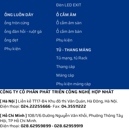
Đèn LED EXIT
ỐNG LUỒN DÂY
Ổ CẮM ÂM
ống tròn cứng
Ổ cắm âm sàn
ống đàn hồi - ruột gà
Ổ cắm âm bàn
ống dẹt
Phụ kiện
Phụ kiện
TỦ - THANG MÁNG
Tủ mạng, tủ Rack
Thang cáp
Máng cáp
Phụ kiện máng cáp
CÔNG TY CỔ PHẦN PHÁT TRIỂN CÔNG NGHỆ HỢP NHẤT
[ Hà Nội ]
Liền kề TT17-B4 Khu đô thị Văn Quán, Hà Đông, Hà Nội.
Điện thoại:
024.22255666
- Fax:
04.35511222
[ Hồ Chí Minh ]
108/1/6 Đường Nguyễn Văn Khối, Phường Thông Tây
Hội, TP Hồ Chí Minh.
Điện thoại:
028.62959899 - 028.62959919