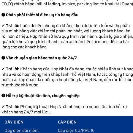
CO,CQ chính hãng (bill of lading, invoice, packing list, tờ khai Hải Quan)
➋ Phân phối thiết bị điện uy tín hàng đầu
✓ Trả lời:
Luôn đi tiên phong đã khẳng định được tên tuổi và thị phần
của mình bằng việc chiếm thị phần lớn nhất, với lượng khách hàng lên
tới hơn 2 triệu. Hợp Nhất sở hữu quy trình vận hành, quản lý giao nhận,
quản lý kho và quy trình thanh toán an toàn tiện lợi mang đến sự hài
lòng cho các khách hàng.
➌ Vận chuyển giao hàng toàn quốc 24/7
✓ Trả lời:
Khách hàng của Hợp Nhất đa dạng, thuộc nhiều lĩnh vực khác
nhau và có hoạt động trên khắp lãnh thổ Việt Nam, từ các công ty trong
nước, các tập đoàn đa quốc gia hoạt động tại Việt Nam, đến các tổ chức
trực thuộc nhà nước.
➍ Hỗ trợ kỹ thuật tận tình, chuyên nghiệp
✓ Trả lời:
Phòng kỹ thuật Hợp Nhất những con người tận tình hỗ trợ
khách hàng 24/7 mọi lúc....
DÂY ĐIỆN
CÁP ĐIỆN
Dây điện đôi mềm
Cáp điện CU/PVC 1C