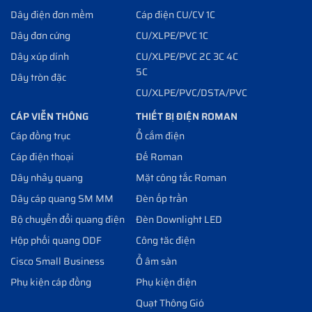
Dây điện đơn mềm
Cáp điện CU/CV 1C
Dây đơn cứng
CU/XLPE/PVC 1C
Dây xúp dính
CU/XLPE/PVC 2C 3C 4C
5C
Dây tròn đặc
CU/XLPE/PVC/DSTA/PVC
CÁP VIỄN THÔNG
THIẾT BỊ ĐIỆN ROMAN
Cáp đồng trục
Ổ cắm điện
Cáp điện thoại
Đế Roman
Dây nhảy quang
Mặt công tắc Roman
Dây cáp quang SM MM
Đèn ốp trần
Bộ chuyển đổi quang điện
Đèn Downlight LED
Hộp phối quang ODF
Công tăc điện
Cisco Small Business
Ổ âm sàn
Phụ kiện cáp đồng
Phụ kiện điện
Quạt Thông Gió