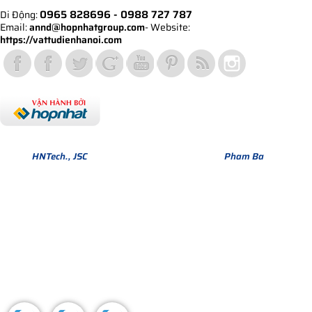
0965 828696
- 0988 727 787
Di Động:
Email:
annd@hopnhatgroup.com
- Website:
https://vattudienhanoi.com
Bản quyền thuộc về Hợp Nhất Group. Phiên bản Version 1.
© 2013
HNTech., JSC
All Rights Reserved. Design by
Pham Ba