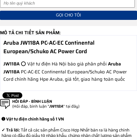
MÔ TẢ CHI TIẾT SẢN PHẨM:
Aruba JW118A PC-AC-EC Continental
European/Schuko AC Power Cord
JW118A
⭕ Vật tư điện Hà Nội báo giá phân phối
Aruba
JW118A
PC-AC-EC Continental European/Schuko AC Power
Cord chính hãng Hpe Aruba, giá tốt, giao hàng toàn quốc
HỎI ĐÁP - BÌNH LUẬN
(Hỏi đáp, bình luận "
JW118A
" tại đây)
➊ Vật tư điện chính hãng số 1 VN
✓ Trả lời:
Tất cả các sản phẩm Cisco Hợp Nhất bán ra là hàng chính
hãng có đầy đủ giấy tờ nhập khẩu, chứng nhận chất lượng sản phẩm