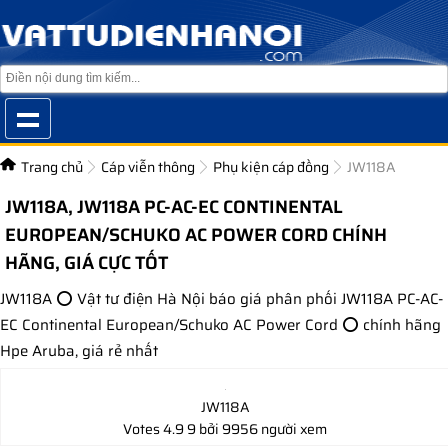
Trang chủ
Cáp viễn thông
Phụ kiện cáp đồng
JW118A
JW118A, JW118A PC-AC-EC CONTINENTAL
EUROPEAN/SCHUKO AC POWER CORD CHÍNH
HÃNG, GIÁ CỰC TỐT
JW118A ⭕ Vật tư điện Hà Nội báo giá phân phối JW118A PC-AC-
EC Continental European/Schuko AC Power Cord ⭕ chính hãng
Hpe Aruba, giá rẻ nhất
JW118A
Votes
4.9
9
bởi 9956 người xem