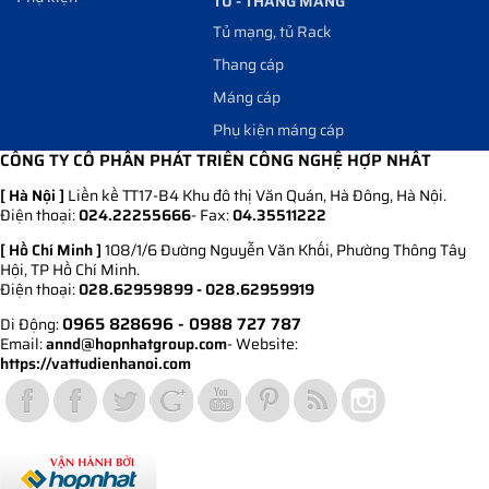
TỦ - THANG MÁNG
Tủ mạng, tủ Rack
Thang cáp
Máng cáp
Phụ kiện máng cáp
CÔNG TY CỔ PHẦN PHÁT TRIỂN CÔNG NGHỆ HỢP NHẤT
[ Hà Nội ]
Liền kề TT17-B4 Khu đô thị Văn Quán, Hà Đông, Hà Nội.
Điện thoại:
024.22255666
- Fax:
04.35511222
[ Hồ Chí Minh ]
108/1/6 Đường Nguyễn Văn Khối, Phường Thông Tây
Hội, TP Hồ Chí Minh.
Điện thoại:
028.62959899 - 028.62959919
0965 828696
- 0988 727 787
Di Động:
Email:
annd@hopnhatgroup.com
- Website:
https://vattudienhanoi.com