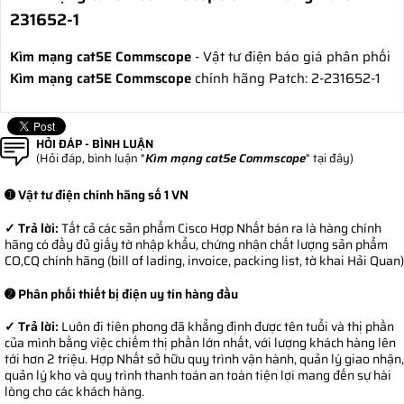
231652-1
Kìm mạng cat5E Commscope
- Vật tư điện báo giá phân phối
Kìm mạng cat5E Commscope
chính hãng Patch: 2-231652-1
HỎI ĐÁP - BÌNH LUẬN
(Hỏi đáp, bình luận "
Kìm mạng cat5e Commscope
" tại đây)
➊ Vật tư điện chính hãng số 1 VN
✓ Trả lời:
Tất cả các sản phẩm Cisco Hợp Nhất bán ra là hàng chính
hãng có đầy đủ giấy tờ nhập khẩu, chứng nhận chất lượng sản phẩm
CO,CQ chính hãng (bill of lading, invoice, packing list, tờ khai Hải Quan)
➋ Phân phối thiết bị điện uy tín hàng đầu
✓ Trả lời:
Luôn đi tiên phong đã khẳng định được tên tuổi và thị phần
của mình bằng việc chiếm thị phần lớn nhất, với lượng khách hàng lên
tới hơn 2 triệu. Hợp Nhất sở hữu quy trình vận hành, quản lý giao nhận,
quản lý kho và quy trình thanh toán an toàn tiện lợi mang đến sự hài
lòng cho các khách hàng.