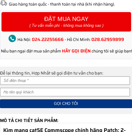
Giao hàng toàn quốc - thanh toán tại nhà (khi nhận hàng).
ĐẶT MUA NGAY
( Tư vấn miễn phí - không mua không sao )
024.22255666
028.62959899
Hà Nội:
- Hồ Chí Minh:
HÃY GỌI ĐIỆN
Nếu bạn ngại đặt mua sản phẩm
chúng tôi sẽ giúp bạn!
Để lại thông tin, Hợp Nhất sẽ gọi điện tư vấn cho bạn:
MÔ TẢ CHI TIẾT SẢN PHẨM:
Kìm mạng cat5E Commscope chính hãng Patch: 2-