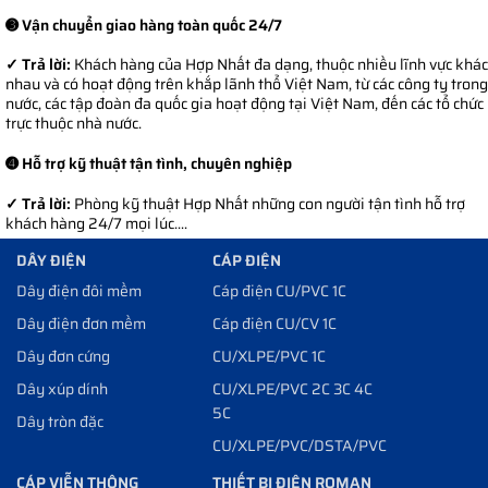
➌ Vận chuyển giao hàng toàn quốc 24/7
✓ Trả lời:
Khách hàng của Hợp Nhất đa dạng, thuộc nhiều lĩnh vực khác
nhau và có hoạt động trên khắp lãnh thổ Việt Nam, từ các công ty trong
nước, các tập đoàn đa quốc gia hoạt động tại Việt Nam, đến các tổ chức
trực thuộc nhà nước.
➍ Hỗ trợ kỹ thuật tận tình, chuyên nghiệp
✓ Trả lời:
Phòng kỹ thuật Hợp Nhất những con người tận tình hỗ trợ
khách hàng 24/7 mọi lúc....
DÂY ĐIỆN
CÁP ĐIỆN
Dây điện đôi mềm
Cáp điện CU/PVC 1C
Dây điện đơn mềm
Cáp điện CU/CV 1C
Dây đơn cứng
CU/XLPE/PVC 1C
Dây xúp dính
CU/XLPE/PVC 2C 3C 4C
5C
Dây tròn đặc
CU/XLPE/PVC/DSTA/PVC
CÁP VIỄN THÔNG
THIẾT BỊ ĐIỆN ROMAN