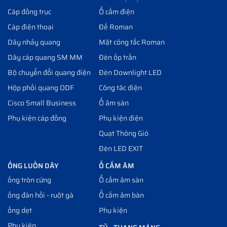
Cáp đồng trục
Ổ cắm điện
Cáp điện thoại
Đế Roman
Dây nhảy quang
Mặt công tắc Roman
Dây cáp quang SM MM
Đèn ốp trần
Bộ chuyển đổi quang điện
Đèn Downlight LED
Hộp phối quang ODF
Công tăc điện
Cisco Small Business
Ổ âm sàn
Phụ kiện cáp đồng
Phụ kiện điện
Quạt Thông Gió
Đèn LED EXIT
ỐNG LUỒN DÂY
Ổ CẮM ÂM
ống tròn cứng
Ổ cắm âm sàn
ống đàn hồi - ruột gà
Ổ cắm âm bàn
ống dẹt
Phụ kiện
Phụ kiện