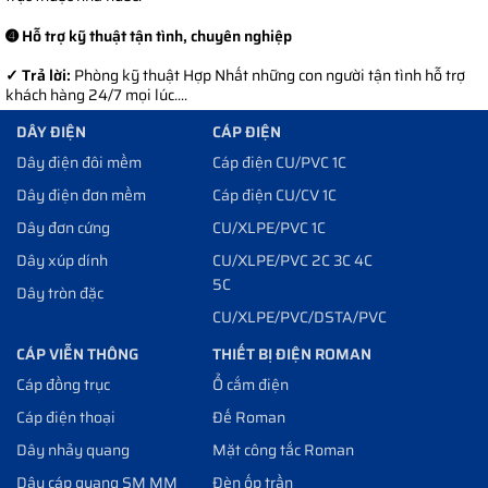
➍ Hỗ trợ kỹ thuật tận tình, chuyên nghiệp
✓ Trả lời:
Phòng kỹ thuật Hợp Nhất những con người tận tình hỗ trợ
khách hàng 24/7 mọi lúc....
DÂY ĐIỆN
CÁP ĐIỆN
Dây điện đôi mềm
Cáp điện CU/PVC 1C
Dây điện đơn mềm
Cáp điện CU/CV 1C
Dây đơn cứng
CU/XLPE/PVC 1C
Dây xúp dính
CU/XLPE/PVC 2C 3C 4C
5C
Dây tròn đặc
CU/XLPE/PVC/DSTA/PVC
CÁP VIỄN THÔNG
THIẾT BỊ ĐIỆN ROMAN
Cáp đồng trục
Ổ cắm điện
Cáp điện thoại
Đế Roman
Dây nhảy quang
Mặt công tắc Roman
Dây cáp quang SM MM
Đèn ốp trần