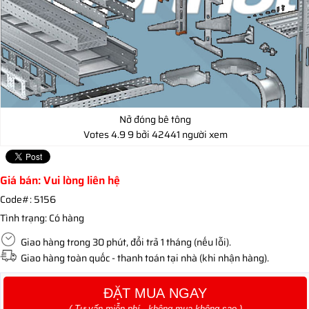
Nở đóng bê tông
Votes
4.9
9
bởi 42441 người xem
Giá bán: Vui lòng liên hệ
Code#:
5156
Tình trạng:
Có hàng
Giao hàng trong 30 phút, đổi trả 1 tháng (nếu lỗi).
Giao hàng toàn quốc - thanh toán tại nhà (khi nhận hàng).
ĐẶT MUA NGAY
( Tư vấn miễn phí - không mua không sao )