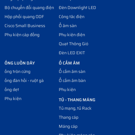
Bộ chuyển đổi quang điện
Đèn Downlight LED
Hộp phối quang ODF
Công tăc điện
Cisco Small Business
Ổ âm sàn
Phụ kiện cáp đồng
Phụ kiện điện
Quạt Thông Gió
Đèn LED EXIT
ỐNG LUỒN DÂY
Ổ CẮM ÂM
ống tròn cứng
Ổ cắm âm sàn
ống đàn hồi - ruột gà
Ổ cắm âm bàn
ống dẹt
Phụ kiện
Phụ kiện
TỦ - THANG MÁNG
Tủ mạng, tủ Rack
Thang cáp
Máng cáp