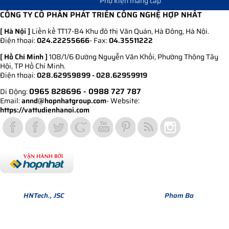
Phụ kiện máng cáp
CÔNG TY CỔ PHẦN PHÁT TRIỂN CÔNG NGHỆ HỢP NHẤT
[ Hà Nội ]
Liền kề TT17-B4 Khu đô thị Văn Quán, Hà Đông, Hà Nội.
Điện thoại:
024.22255666
- Fax:
04.35511222
[ Hồ Chí Minh ]
108/1/6 Đường Nguyễn Văn Khối, Phường Thông Tây
Hội, TP Hồ Chí Minh.
Điện thoại:
028.62959899 - 028.62959919
0965 828696
- 0988 727 787
Di Động:
Email:
annd@hopnhatgroup.com
- Website:
https://vattudienhanoi.com
Bản quyền thuộc về Hợp Nhất Group. Phiên bản Version 1.
© 2013
HNTech., JSC
All Rights Reserved. Design by
Pham Ba