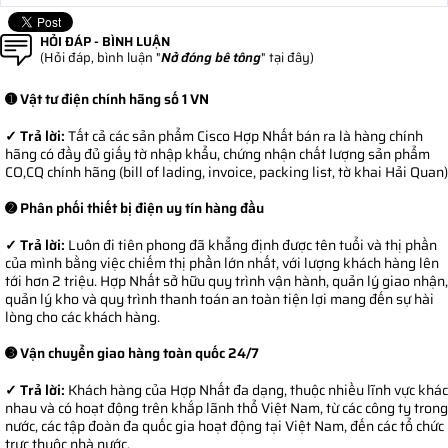
HỎI ĐÁP - BÌNH LUẬN
(Hỏi đáp, bình luận "
Nở đóng bê tông
" tại đây)
➊ Vật tư điện chính hãng số 1 VN
✓ Trả lời:
Tất cả các sản phẩm Cisco Hợp Nhất bán ra là hàng chính
hãng có đầy đủ giấy tờ nhập khẩu, chứng nhận chất lượng sản phẩm
CO,CQ chính hãng (bill of lading, invoice, packing list, tờ khai Hải Quan)
➋ Phân phối thiết bị điện uy tín hàng đầu
✓ Trả lời:
Luôn đi tiên phong đã khẳng định được tên tuổi và thị phần
của mình bằng việc chiếm thị phần lớn nhất, với lượng khách hàng lên
tới hơn 2 triệu. Hợp Nhất sở hữu quy trình vận hành, quản lý giao nhận,
quản lý kho và quy trình thanh toán an toàn tiện lợi mang đến sự hài
lòng cho các khách hàng.
➌ Vận chuyển giao hàng toàn quốc 24/7
✓ Trả lời:
Khách hàng của Hợp Nhất đa dạng, thuộc nhiều lĩnh vực khác
nhau và có hoạt động trên khắp lãnh thổ Việt Nam, từ các công ty trong
nước, các tập đoàn đa quốc gia hoạt động tại Việt Nam, đến các tổ chức
trực thuộc nhà nước.