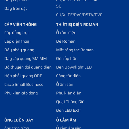
5C
Dây tròn đặc
CU/XLPE/PVC/DSTA/PVC
CÁP VIỄN THÔNG
THIẾT BỊ ĐIỆN ROMAN
Cáp đồng trục
Ổ cắm điện
Cáp điện thoại
Đế Roman
Dây nhảy quang
Mặt công tắc Roman
Dây cáp quang SM MM
Đèn ốp trần
Bộ chuyển đổi quang điện
Đèn Downlight LED
Hộp phối quang ODF
Công tăc điện
Cisco Small Business
Ổ âm sàn
Phụ kiện cáp đồng
Phụ kiện điện
Quạt Thông Gió
Đèn LED EXIT
ỐNG LUỒN DÂY
Ổ CẮM ÂM
ống tròn cứng
Ổ cắm âm sàn