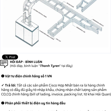
HỎI ĐÁP - BÌNH LUẬN
(Hỏi đáp, bình luận "
Thanh Tyren
" tại đây)
➊ Vật tư điện chính hãng số 1 VN
✓ Trả lời:
Tất cả các sản phẩm Cisco Hợp Nhất bán ra là hàng chính
hãng có đầy đủ giấy tờ nhập khẩu, chứng nhận chất lượng sản phẩm
CO,CQ chính hãng (bill of lading, invoice, packing list, tờ khai Hải Quan)
➋ Phân phối thiết bị điện uy tín hàng đầu