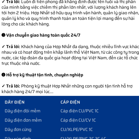
✓ Trả lời:
Luôn đi tiên phong đã khẳng định được tên tuổi và thị phần
của mình bằng việc chiếm thị phần lớn nhất, với lượng khách hàng lên
tới hơn 2 triệu. Hợp Nhất sở hữu quy trình vận hành, quản lý giao nhận,
quản lý kho và quy trình thanh toán an toàn tiện lợi mang đến sự hài
lòng cho các khách hàng.
➌ Vận chuyển giao hàng toàn quốc 24/7
✓ Trả lời:
Khách hàng của Hợp Nhất đa dạng, thuộc nhiều lĩnh vực khác
nhau và có hoạt động trên khắp lãnh thổ Việt Nam, từ các công ty trong
nước, các tập đoàn đa quốc gia hoạt động tại Việt Nam, đến các tổ chức
trực thuộc nhà nước.
➍ Hỗ trợ kỹ thuật tận tình, chuyên nghiệp
✓ Trả lời:
Phòng kỹ thuật Hợp Nhất những con người tận tình hỗ trợ
khách hàng 24/7 mọi lúc....
DÂY ĐIỆN
CÁP ĐIỆN
Dây điện đôi mềm
Cáp điện CU/PVC 1C
Dây điện đơn mềm
Cáp điện CU/CV 1C
Dây đơn cứng
CU/XLPE/PVC 1C
Dây xúp dính
CU/XLPE/PVC 2C 3C 4C