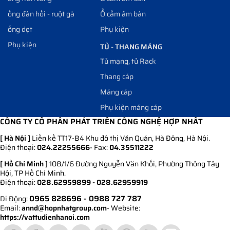
ống đàn hồi - ruột gà
Ổ cắm âm bàn
ống dẹt
Phụ kiện
Phụ kiện
TỦ - THANG MÁNG
Tủ mạng, tủ Rack
Thang cáp
Máng cáp
Phụ kiện máng cáp
CÔNG TY CỔ PHẦN PHÁT TRIỂN CÔNG NGHỆ HỢP NHẤT
[ Hà Nội ]
Liền kề TT17-B4 Khu đô thị Văn Quán, Hà Đông, Hà Nội.
Điện thoại:
024.22255666
- Fax:
04.35511222
[ Hồ Chí Minh ]
108/1/6 Đường Nguyễn Văn Khối, Phường Thông Tây
Hội, TP Hồ Chí Minh.
Điện thoại:
028.62959899 - 028.62959919
0965 828696
- 0988 727 787
Di Động:
Email:
annd@hopnhatgroup.com
- Website:
https://vattudienhanoi.com