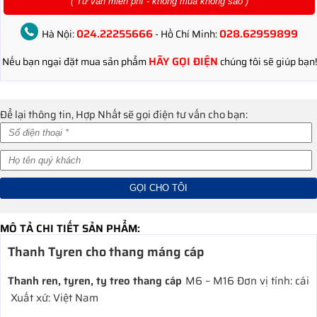
( Tư vấn miễn phí - không mua không sao )
024.22255666
028.62959899
Hà Nội:
- Hồ Chí Minh:
HÃY GỌI ĐIỆN
Nếu bạn ngại đặt mua sản phẩm
chúng tôi sẽ giúp bạn!
Để lại thông tin, Hợp Nhất sẽ gọi điện tư vấn cho bạn:
MÔ TẢ CHI TIẾT SẢN PHẨM:
Thanh Tyren cho thang máng cáp
Thanh ren, tyren, ty treo thang cáp
M6 ~ M16 Đơn vị tính: cái
Xuất xứ: Việt Nam