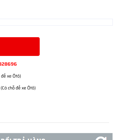
828696
 để xe Ôtô)
(Có chỗ để xe Ôtô)