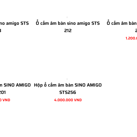
ino amigo STS
Ổ cắm âm bàn sino amigo STS
Ổ cắm âm bàn
8
212
1.200
àn SINO AMIGO
Hộp ổ cắm âm bàn SINO AMIGO
201
STS256
0 VND
4.000.000 VND