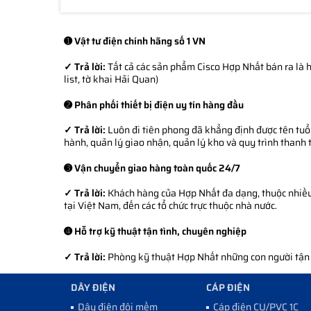
➊ Vật tư điện chính hãng số 1 VN
✓ Trả lời:
Tất cả các sản phẩm Cisco Hợp Nhất bán ra là h
list, tờ khai Hải Quan)
➋ Phân phối thiết bị điện uy tín hàng đầu
✓ Trả lời:
Luôn đi tiên phong đã khẳng định được tên tuổi
hành, quản lý giao nhận, quản lý kho và quy trình thanh 
➌ Vận chuyển giao hàng toàn quốc 24/7
✓ Trả lời:
Khách hàng của Hợp Nhất đa dạng, thuộc nhiều l
tại Việt Nam, đến các tổ chức trực thuộc nhà nước.
➍ Hỗ trợ kỹ thuật tận tình, chuyên nghiệp
✓ Trả lời:
Phòng kỹ thuật Hợp Nhất những con người tận tì
DÂY ĐIỆN
CÁP ĐIỆN
Dây điện đôi mềm
Cáp điện CU/PVC 1C