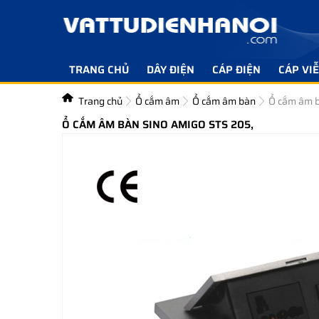
TRANG CHỦ
DÂY ĐIỆN
CÁP ĐIỆN
CÁP VI
Trang chủ
Ổ cắm âm
Ổ cắm âm bàn
Ổ cắm âm 
Ổ CẮM ÂM BÀN SINO AMIGO STS 205,