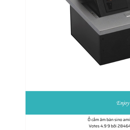
Ổ cắm âm bàn sino am
Votes
4.9
9
bởi 28464