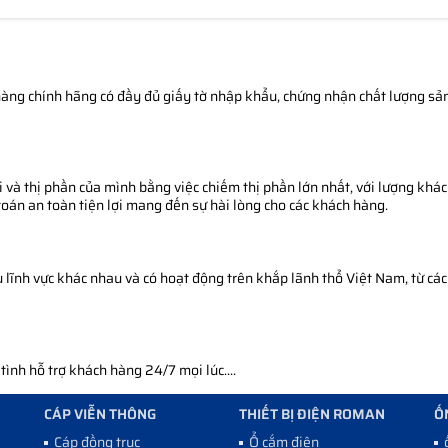
àng chính hãng có đầy đủ giấy tờ nhập khẩu, chứng nhận chất lượng sản 
 và thị phần của mình bằng việc chiếm thị phần lớn nhất, với lượng khác
toán an toàn tiện lợi mang đến sự hài lòng cho các khách hàng.
ĩnh vực khác nhau và có hoạt động trên khắp lãnh thổ Việt Nam, từ các 
nh hỗ trợ khách hàng 24/7 mọi lúc....
CÁP VIỄN THÔNG
THIẾT BỊ ĐIỆN ROMAN
Ố
Cáp đồng trục
Ổ cắm điện