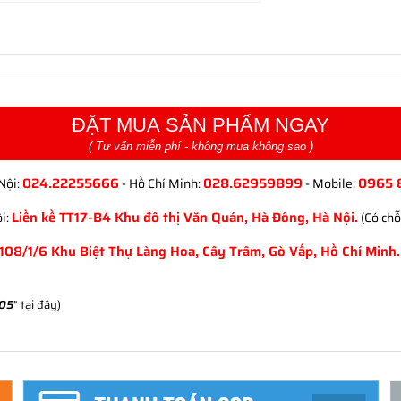
ĐẶT MUA SẢN PHẨM NGAY
( Tư vấn miễn phí - không mua không sao )
024.22255666
028.62959899
0965 
Nội:
- Hồ Chí Minh:
- Mobile:
Liền kề TT17-B4 Khu đô thị Văn Quán, Hà Đông, Hà Nội.
i:
(Có chỗ
108/1/6 Khu Biệt Thự Làng Hoa, Cây Trâm, Gò Vấp, Hồ Chí Minh.
205
" tại đây)