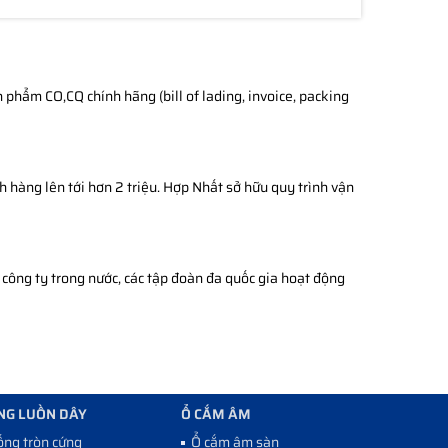
phẩm CO,CQ chính hãng (bill of lading, invoice, packing
h hàng lên tới hơn 2 triệu. Hợp Nhất sở hữu quy trình vận
công ty trong nước, các tập đoàn đa quốc gia hoạt động
NG LUỒN DÂY
Ổ CẮM ÂM
ống tròn cứng
Ổ cắm âm sàn