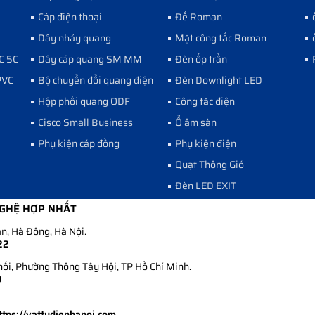
Cáp điện thoại
Đế Roman
Dây nhảy quang
Mặt công tắc Roman
C 5C
Dây cáp quang SM MM
Đèn ốp trần
PVC
Bộ chuyển đổi quang điện
Đèn Downlight LED
Hộp phối quang ODF
Công tăc điện
Cisco Small Business
Ổ âm sàn
Phụ kiện cáp đồng
Phụ kiện điện
Quạt Thông Gió
Đèn LED EXIT
NGHỆ HỢP NHẤT
n, Hà Đông, Hà Nội.
22
i, Phường Thông Tây Hội, TP Hồ Chí Minh.
9
ttps://vattudienhanoi.com