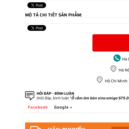
MÔ TẢ CHI TIẾT SẢN PHẨM:
Hà 
Hà Nộ
Hồ Chí Minh:
HỎI ĐÁP - BÌNH LUẬN
(Hỏi đáp, bình luận "
Ổ cắm âm bàn sino amigo STS 
Facebook
Google +