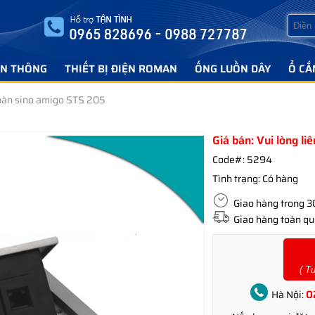
ỄN THÔNG
THIẾT BỊ ĐIỆN ROMAN
ỐNG LUỒN DÂY
Ổ CẮ
bàn sino amigo STS 205
Giá bán: Vui lòng li
Code#:
5294
Tình trạng:
Có hàng
Giao hàng trong 30 
Giao hàng toàn quố
( T
0
Hà Nội: