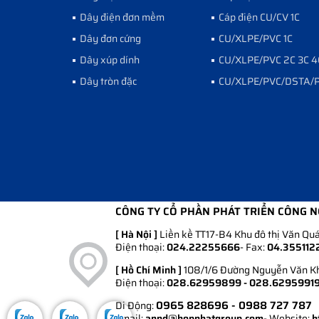
Dây điện đơn mềm
Cáp điện CU/CV 1C
Dây đơn cứng
CU/XLPE/PVC 1C
Dây xúp dính
CU/XLPE/PVC 2C 3C 4
Dây tròn đặc
CU/XLPE/PVC/DSTA/
CÔNG TY CỔ PHẦN PHÁT TRIỂN CÔNG 
[ Hà Nội ]
Liền kề TT17-B4 Khu đô thị Văn Quá
Điện thoại:
024.22255666
- Fax:
04.355112
[ Hồ Chí Minh ]
108/1/6 Đường Nguyễn Văn Khố
Điện thoại:
028.62959899 - 028.6295991
0965 828696
- 0988 727 787
Di Động:
Email:
annd@hopnhatgroup.com
- Website:
h