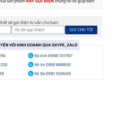
HÃY GỌI ĐIỆN
 mua sản phẩm
chúng tôi sẽ giúp bạn!
Nhất sẽ gọi điện tư vấn cho bạn:
UYỆN VỚI KINH DOANH QUA SKYPE, ZALO
696
Bá Anh 0988 727787
 232
Mr An 0981 888818
89
Mr Ba 0981 558668