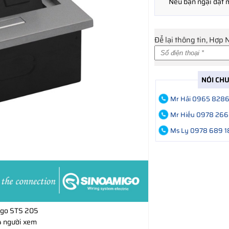
Nếu bạn ngại đặt
Để lại thông tin, Hợp 
NÓI CH
Mr Hải 0965 828
Mr Hiếu 0978 266
Ms Ly 0978 689 1
igo STS 205
 người xem