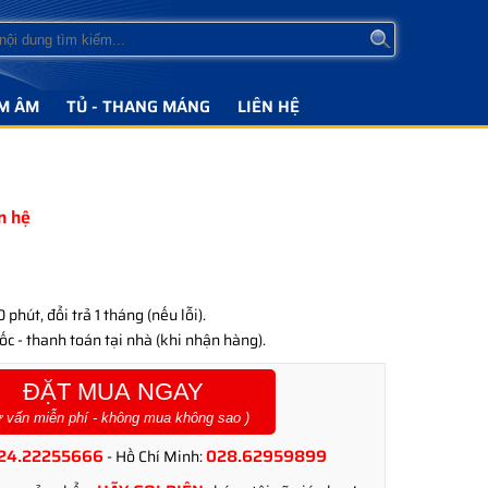
M ÂM
TỦ - THANG MÁNG
LIÊN HỆ
ên hệ
phút, đổi trả 1 tháng (nếu lỗi).
c - thanh toán tại nhà (khi nhận hàng).
ĐẶT MUA NGAY
ư vấn miễn phí - không mua không sao )
24.22255666
028.62959899
- Hồ Chí Minh: