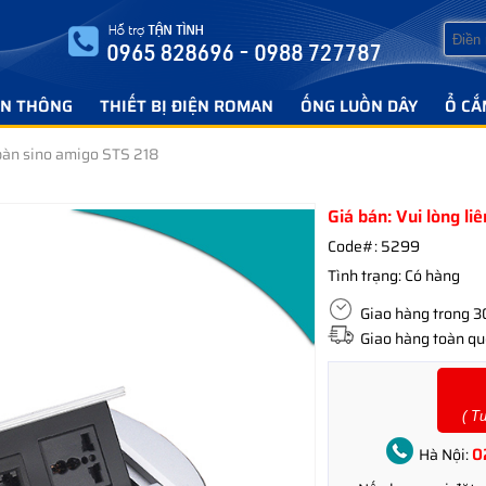
ỄN THÔNG
THIẾT BỊ ĐIỆN ROMAN
ỐNG LUỒN DÂY
Ổ CẮ
àn sino amigo STS 218
Giá bán: Vui lòng li
Code#:
5299
Tình trạng:
Có hàng
Giao hàng trong 30 
Giao hàng toàn quố
( T
0
Hà Nội: