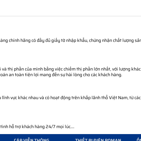
àng chính hãng có đầy đủ giấy tờ nhập khẩu, chứng nhận chất lượng sản 
 và thị phần của mình bằng việc chiếm thị phần lớn nhất, với lượng khác
toán an toàn tiện lợi mang đến sự hài lòng cho các khách hàng.
ĩnh vực khác nhau và có hoạt động trên khắp lãnh thổ Việt Nam, từ các 
nh hỗ trợ khách hàng 24/7 mọi lúc....
CÁP VIỄN THÔNG
THIẾT BỊ ĐIỆN ROMAN
Ố