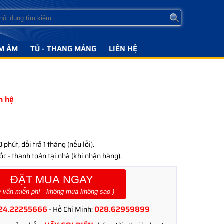
M ÂM
TỦ - THANG MÁNG
LIÊN HỆ
ên hệ
phút, đổi trả 1 tháng (nếu lỗi).
c - thanh toán tại nhà (khi nhận hàng).
ĐẶT MUA NGAY
ư vấn miễn phí - không mua không sao )
24.22255666
028.62959899
- Hồ Chí Minh: