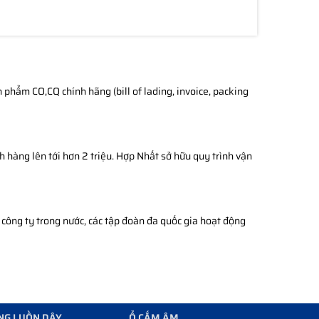
phẩm CO,CQ chính hãng (bill of lading, invoice, packing
h hàng lên tới hơn 2 triệu. Hợp Nhất sở hữu quy trình vận
công ty trong nước, các tập đoàn đa quốc gia hoạt động
NG LUỒN DÂY
Ổ CẮM ÂM