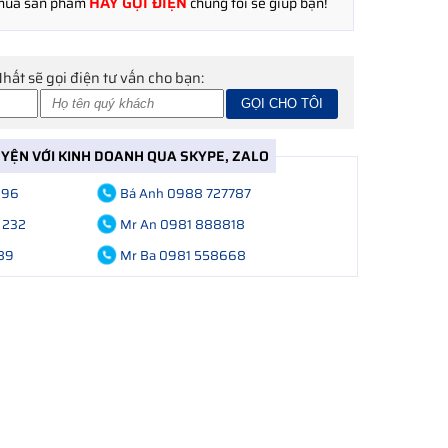
HÃY GỌI ĐIỆN
 mua sản phẩm
chúng tôi sẽ giúp bạn!
Nhất sẽ gọi điện tư vấn cho bạn:
UYỆN VỚI KINH DOANH QUA SKYPE, ZALO
696
Bá Anh 0988 727787
 232
Mr An 0981 888818
89
Mr Ba 0981 558668