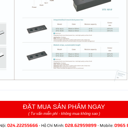
ĐẶT MUA SẢN PHẨM NGAY
( Tư vấn miễn phí - không mua không sao )
024.22255666
028.62959899
0965 
Nội:
- Hồ Chí Minh:
- Mobile: