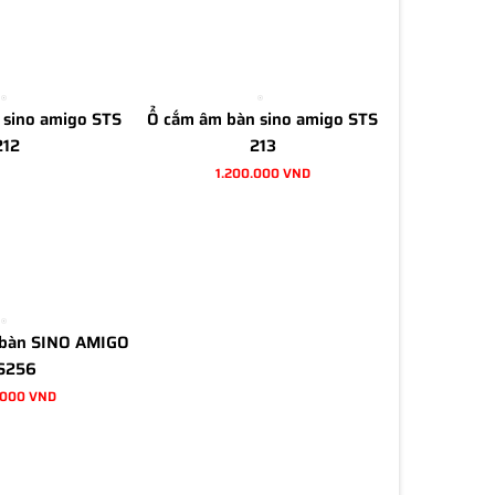
 sino amigo STS
Ổ cắm âm bàn sino amigo STS
212
213
1.200.000 VND
 bàn SINO AMIGO
S256
.000 VND