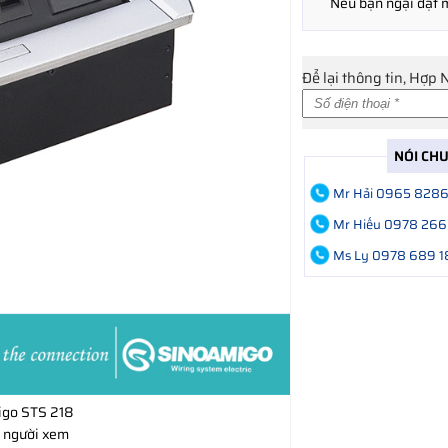
Nếu bạn ngại đặt
Để lại thông tin, Hợp 
NÓI CH
Mr Hải 0965 828
Mr Hiếu 0978 266
Ms Ly 0978 689 1
igo STS 218
 người xem