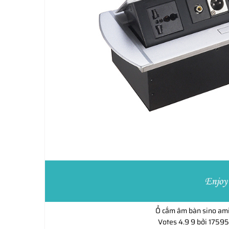
Ổ cắm âm bàn sino am
Votes
4.9
9
bởi 17595