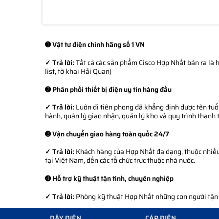
➊ Vật tư điện chính hãng số 1 VN
✓ Trả lời:
Tất cả các sản phẩm Cisco Hợp Nhất bán ra là h
list, tờ khai Hải Quan)
➋ Phân phối thiết bị điện uy tín hàng đầu
✓ Trả lời:
Luôn đi tiên phong đã khẳng định được tên tuổi
hành, quản lý giao nhận, quản lý kho và quy trình thanh 
➌ Vận chuyển giao hàng toàn quốc 24/7
✓ Trả lời:
Khách hàng của Hợp Nhất đa dạng, thuộc nhiều l
tại Việt Nam, đến các tổ chức trực thuộc nhà nước.
➍ Hỗ trợ kỹ thuật tận tình, chuyên nghiệp
✓ Trả lời:
Phòng kỹ thuật Hợp Nhất những con người tận tì
DÂY ĐIỆN
CÁP ĐIỆN