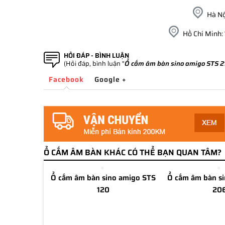
Hà Nộ
Hồ Chí Minh:
HỎI ĐÁP - BÌNH LUẬN
(Hỏi đáp, bình luận "
Ổ cắm âm bàn sino amigo STS 2
Facebook
Google +
Ổ CẮM ÂM BÀN KHÁC CÓ THỂ BẠN QUAN TÂM?
Ổ cắm âm bàn sino amigo STS
Ổ cắm âm bàn s
120
20