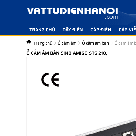
TRANG CHỦ
DÂY ĐIỆN
CÁP ĐIỆN
CÁP VI
Trang chủ
Ổ cắm âm
Ổ cắm âm bàn
Ổ cắm âm b
Ổ CẮM ÂM BÀN SINO AMIGO STS 218,