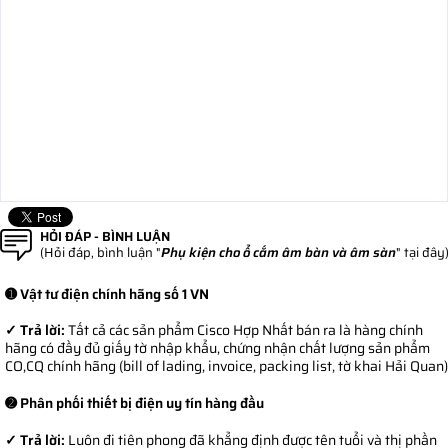
HỎI ĐÁP - BÌNH LUẬN
(Hỏi đáp, bình luận "
Phụ kiện cho ổ cắm âm bàn và âm sàn
" tại đây
➊ Vật tư điện chính hãng số 1 VN
✓ Trả lời:
Tất cả các sản phẩm Cisco Hợp Nhất bán ra là hàng chính
hãng có đầy đủ giấy tờ nhập khẩu, chứng nhận chất lượng sản phẩm
CO,CQ chính hãng (bill of lading, invoice, packing list, tờ khai Hải Quan)
➋ Phân phối thiết bị điện uy tín hàng đầu
✓ Trả lời:
Luôn đi tiên phong đã khẳng định được tên tuổi và thị phần