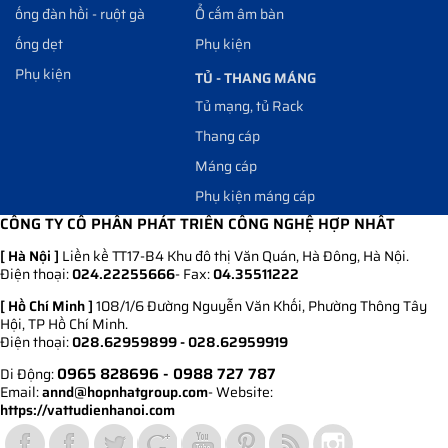
ống đàn hồi - ruột gà
Ổ cắm âm bàn
ống dẹt
Phụ kiện
Phụ kiện
TỦ - THANG MÁNG
Tủ mạng, tủ Rack
Thang cáp
Máng cáp
Phụ kiện máng cáp
CÔNG TY CỔ PHẦN PHÁT TRIỂN CÔNG NGHỆ HỢP NHẤT
[ Hà Nội ]
Liền kề TT17-B4 Khu đô thị Văn Quán, Hà Đông, Hà Nội.
Điện thoại:
024.22255666
- Fax:
04.35511222
[ Hồ Chí Minh ]
108/1/6 Đường Nguyễn Văn Khối, Phường Thông Tây
Hội, TP Hồ Chí Minh.
Điện thoại:
028.62959899 - 028.62959919
0965 828696
- 0988 727 787
Di Động:
Email:
annd@hopnhatgroup.com
- Website:
https://vattudienhanoi.com