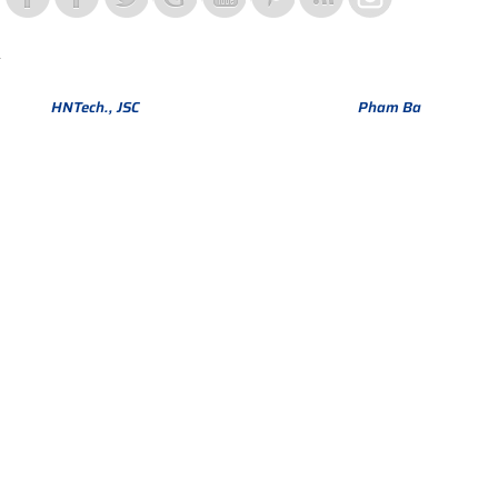
Bản quyền thuộc về Hợp Nhất Group. Phiên bản Version 1.
© 2013
HNTech., JSC
All Rights Reserved. Design by
Pham Ba