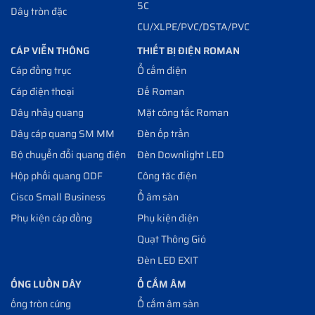
5C
Dây tròn đặc
CU/XLPE/PVC/DSTA/PVC
CÁP VIỄN THÔNG
THIẾT BỊ ĐIỆN ROMAN
Cáp đồng trục
Ổ cắm điện
Cáp điện thoại
Đế Roman
Dây nhảy quang
Mặt công tắc Roman
Dây cáp quang SM MM
Đèn ốp trần
Bộ chuyển đổi quang điện
Đèn Downlight LED
Hộp phối quang ODF
Công tăc điện
Cisco Small Business
Ổ âm sàn
Phụ kiện cáp đồng
Phụ kiện điện
Quạt Thông Gió
Đèn LED EXIT
ỐNG LUỒN DÂY
Ổ CẮM ÂM
ống tròn cứng
Ổ cắm âm sàn