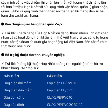
của mình bằng việc chiếm thị phần lớn nhất, với lượng khách hàng lên
tới hơn 2 triệu. Hợp Nhất sở hữu quy trình vận hành, quản lý giao nhận,
quản lý kho và quy trình thanh toán an toàn tiện lợi mang đến sự hài
lòng cho các khách hàng.
➌ Vận chuyển giao hàng toàn quốc 24/7
✓ Trả lời:
Khách hàng của Hợp Nhất đa dạng, thuộc nhiều lĩnh vực khác
nhau và có hoạt động trên khắp lãnh thổ Việt Nam, từ các công ty trong
nước, các tập đoàn đa quốc gia hoạt động tại Việt Nam, đến các tổ chức
trực thuộc nhà nước.
➍ Hỗ trợ kỹ thuật tận tình, chuyên nghiệp
✓ Trả lời:
Phòng kỹ thuật Hợp Nhất những con người tận tình hỗ trợ
khách hàng 24/7 mọi lúc....
DÂY ĐIỆN
CÁP ĐIỆN
Dây điện đôi mềm
Cáp điện CU/PVC 1C
Dây điện đơn mềm
Cáp điện CU/CV 1C
Dây đơn cứng
CU/XLPE/PVC 1C
Dây xúp dính
CU/XLPE/PVC 2C 3C 4C