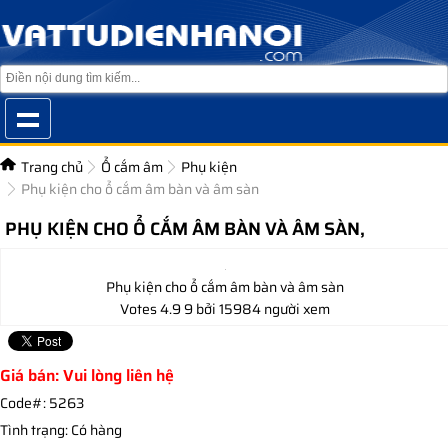
Trang chủ
Ổ cắm âm
Phụ kiện
Phụ kiện cho ổ cắm âm bàn và âm sàn
PHỤ KIỆN CHO Ổ CẮM ÂM BÀN VÀ ÂM SÀN,
Phụ kiện cho ổ cắm âm bàn và âm sàn
Votes
4.9
9
bởi 15984 người xem
Giá bán: Vui lòng liên hệ
Code#:
5263
Tình trạng:
Có hàng