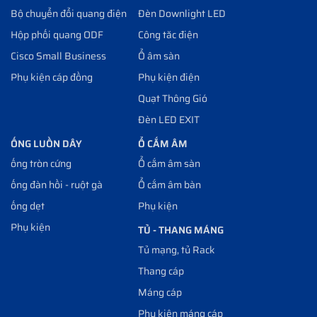
Bộ chuyển đổi quang điện
Đèn Downlight LED
Hộp phối quang ODF
Công tăc điện
Cisco Small Business
Ổ âm sàn
Phụ kiện cáp đồng
Phụ kiện điện
Quạt Thông Gió
Đèn LED EXIT
ỐNG LUỒN DÂY
Ổ CẮM ÂM
ống tròn cứng
Ổ cắm âm sàn
ống đàn hồi - ruột gà
Ổ cắm âm bàn
ống dẹt
Phụ kiện
Phụ kiện
TỦ - THANG MÁNG
Tủ mạng, tủ Rack
Thang cáp
Máng cáp
Phụ kiện máng cáp