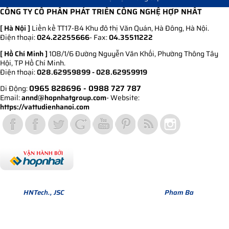
CÔNG TY CỔ PHẦN PHÁT TRIỂN CÔNG NGHỆ HỢP NHẤT
[ Hà Nội ]
Liền kề TT17-B4 Khu đô thị Văn Quán, Hà Đông, Hà Nội.
Điện thoại:
024.22255666
- Fax:
04.35511222
[ Hồ Chí Minh ]
108/1/6 Đường Nguyễn Văn Khối, Phường Thông Tây
Hội, TP Hồ Chí Minh.
Điện thoại:
028.62959899 - 028.62959919
0965 828696
- 0988 727 787
Di Động:
Email:
annd@hopnhatgroup.com
- Website:
https://vattudienhanoi.com
Bản quyền thuộc về Hợp Nhất Group. Phiên bản Version 1.
© 2013
HNTech., JSC
All Rights Reserved. Design by
Pham Ba