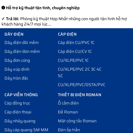
➍ Hỗ trợ kỹ thuật tận tình, chuyên nghiệp
✓ Trả lời:
Phòng kỹ thuật Hợp Nhất những con người tận tình hỗ trợ
khách hàng 24/7 mọi lúc....
DÂY ĐIỆN
CÁP ĐIỆN
Dây điện đôi mềm
Cáp điện CU/PVC 1C
Dây điện đơn mềm
Cáp điện CU/CV 1C
Dây đơn cứng
CU/XLPE/PVC 1C
Dây xúp dính
CU/XLPE/PVC 2C 3C 4C
5C
Dây tròn đặc
CU/XLPE/PVC/DSTA/PVC
CÁP VIỄN THÔNG
THIẾT BỊ ĐIỆN ROMAN
Cáp đồng trục
Ổ cắm điện
Cáp điện thoại
Đế Roman
Dây nhảy quang
Mặt công tắc Roman
Dây cáp quang SM MM
Đèn ốp trần