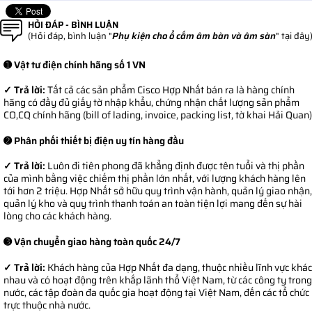
HỎI ĐÁP - BÌNH LUẬN
(Hỏi đáp, bình luận "
Phụ kiện cho ổ cắm âm bàn và âm sàn
" tại đây
➊ Vật tư điện chính hãng số 1 VN
✓ Trả lời:
Tất cả các sản phẩm Cisco Hợp Nhất bán ra là hàng chính
hãng có đầy đủ giấy tờ nhập khẩu, chứng nhận chất lượng sản phẩm
CO,CQ chính hãng (bill of lading, invoice, packing list, tờ khai Hải Quan)
➋ Phân phối thiết bị điện uy tín hàng đầu
✓ Trả lời:
Luôn đi tiên phong đã khẳng định được tên tuổi và thị phần
của mình bằng việc chiếm thị phần lớn nhất, với lượng khách hàng lên
tới hơn 2 triệu. Hợp Nhất sở hữu quy trình vận hành, quản lý giao nhận,
quản lý kho và quy trình thanh toán an toàn tiện lợi mang đến sự hài
lòng cho các khách hàng.
➌ Vận chuyển giao hàng toàn quốc 24/7
✓ Trả lời:
Khách hàng của Hợp Nhất đa dạng, thuộc nhiều lĩnh vực khác
nhau và có hoạt động trên khắp lãnh thổ Việt Nam, từ các công ty trong
nước, các tập đoàn đa quốc gia hoạt động tại Việt Nam, đến các tổ chức
trực thuộc nhà nước.