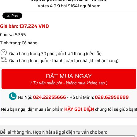
Votes
4.9
9
bởi 91641 người xem
Giá bán:
137.224
VND
Code#:
5255
Tình trạng:
Có hàng
Giao hàng trong 30 phút, đổi trả 1 tháng (nếu lỗi).
Giao hàng toàn quốc - thanh toán tại nhà (khi nhận hàng).
ĐẶT MUA NGAY
( Tư vấn miễn phí - không mua không sao )
024.22255666
028.62959899
Hà Nội:
- Hồ Chí Minh:
HÃY GỌI ĐIỆN
Nếu bạn ngại đặt mua sản phẩm
chúng tôi sẽ giúp bạn!
Để lại thông tin, Hợp Nhất sẽ gọi điện tư vấn cho bạn: