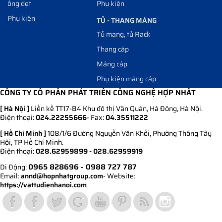
ống dẹt
Phụ kiện
Phụ kiện
TỦ - THANG MÁNG
Tủ mạng, tủ Rack
Thang cáp
Máng cáp
Phụ kiện máng cáp
CÔNG TY CỔ PHẦN PHÁT TRIỂN CÔNG NGHỆ HỢP NHẤT
[ Hà Nội ]
Liền kề TT17-B4 Khu đô thị Văn Quán, Hà Đông, Hà Nội.
Điện thoại:
024.22255666
- Fax:
04.35511222
[ Hồ Chí Minh ]
108/1/6 Đường Nguyễn Văn Khối, Phường Thông Tây
Hội, TP Hồ Chí Minh.
Điện thoại:
028.62959899 - 028.62959919
0965 828696
- 0988 727 787
Di Động:
Email:
annd@hopnhatgroup.com
- Website:
https://vattudienhanoi.com