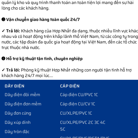
quản lý kho và quy trình thanh toán an toàn tiện lợi mang đến sự hài
lòng cho các khách hàng.
➌ Vận chuyển giao hàng toàn quốc 24/7
✓ Trả lời:
Khách hàng của Hợp Nhất đa dạng, thuộc nhiều lĩnh vực khác
nhau và có hoạt động trên khắp lãnh thổ Việt Nam, từ các công ty trong
nước, các tập đoàn đa quốc gia hoạt động tại Việt Nam, đến các tổ chức
trực thuộc nhà nước.
➍ Hỗ trợ kỹ thuật tận tình, chuyên nghiệp
✓ Trả lời:
Phòng kỹ thuật Hợp Nhất những con người tận tình hỗ trợ
khách hàng 24/7 mọi lúc....
DÂY ĐIỆN
CÁP ĐIỆN
Dây điện đôi mềm
Cáp điện CU/PVC 1C
Dây điện đơn mềm
Cáp điện CU/CV 1C
Dây đơn cứng
CU/XLPE/PVC 1C
Dây xúp dính
CU/XLPE/PVC 2C 3C 4C
5C
Dây tròn đặc