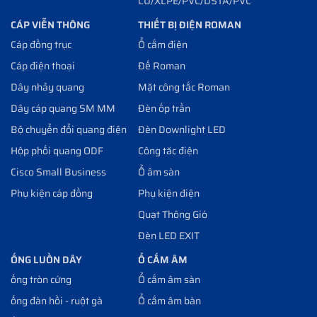
CU/XLPE/PVC/DSTA/PVC
CÁP VIỄN THÔNG
THIẾT BỊ ĐIỆN ROMAN
Cáp đồng trục
Ổ cắm điện
Cáp điện thoại
Đế Roman
Dây nhảy quang
Mặt công tắc Roman
Dây cáp quang SM MM
Đèn ốp trần
Bộ chuyển đổi quang điện
Đèn Downlight LED
Hộp phối quang ODF
Công tăc điện
Cisco Small Business
Ổ âm sàn
Phụ kiện cáp đồng
Phụ kiện điện
Quạt Thông Gió
Đèn LED EXIT
ỐNG LUỒN DÂY
Ổ CẮM ÂM
ống tròn cứng
Ổ cắm âm sàn
ống đàn hồi - ruột gà
Ổ cắm âm bàn