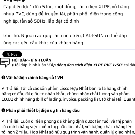
Cáp điện lực 1 đến 5 lõi , ruột đồng, cách điện XLPE, vỏ bằng
nhựa PVC, dùng để truyền tải, phân phối điện trong công
nghiệp, tần số 50Hz, lắp đặt cố định
Ghi chú: Ngoài các quy cách nêu trên, CADI-SUN có thể đáp
ứng các yêu cầu khác của khách hàng.
HỎI ĐÁP - BÌNH LUẬN
(Hỏi đáp, bình luận "
Cáp đồng đơn cách điện XLPE PVC 1x50
" tại đâ
➊ Vật tư điện chính hãng số 1 VN
✓ Trả lời:
Tất cả các sản phẩm Cisco Hợp Nhất bán ra là hàng chính
hãng có đầy đủ giấy tờ nhập khẩu, chứng nhận chất lượng sản phẩm
CO,CQ chính hãng (bill of lading, invoice, packing list, tờ khai Hải Quan)
➋ Phân phối thiết bị điện uy tín hàng đầu
✓ Trả lời:
Luôn đi tiên phong đã khẳng định được tên tuổi và thị phần
của mình bằng việc chiếm thị phần lớn nhất, với lượng khách hàng lên
tới hơn 2 triệu. Hợp Nhất sở hữu quy trình vận hành, quản lý giao nhận,