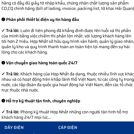
hãng có đầy đủ giấy tờ nhập khẩu, chứng nhận chất lượng sản phẩm
CO,CQ chính hãng (bill of lading, invoice, packing list, tờ khai Hải Quan)
➋ Phân phối thiết bị điện uy tín hàng đầu
✓ Trả lời:
Luôn đi tiên phong đã khẳng định được tên tuổi và thị phần
của mình bằng việc chiếm thị phần lớn nhất, với lượng khách hàng lên
tới hơn 2 triệu. Hợp Nhất sở hữu quy trình vận hành, quản lý giao nhận,
quản lý kho và quy trình thanh toán an toàn tiện lợi mang đến sự hài
lòng cho các khách hàng.
➌ Vận chuyển giao hàng toàn quốc 24/7
✓ Trả lời:
Khách hàng của Hợp Nhất đa dạng, thuộc nhiều lĩnh vực khác
nhau và có hoạt động trên khắp lãnh thổ Việt Nam, từ các công ty trong
nước, các tập đoàn đa quốc gia hoạt động tại Việt Nam, đến các tổ chức
trực thuộc nhà nước.
➍ Hỗ trợ kỹ thuật tận tình, chuyên nghiệp
✓ Trả lời:
Phòng kỹ thuật Hợp Nhất những con người tận tình hỗ trợ
khách hàng 24/7 mọi lúc....
DÂY ĐIỆN
CÁP ĐIỆN