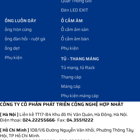
Quạt Thông Gió
Đèn LED EXIT
ỐNG LUỒN DÂY
Ổ CẮM ÂM
ống tròn cứng
Ổ cắm âm sàn
ống đàn hồi - ruột gà
Ổ cắm âm bàn
ống dẹt
Phụ kiện
Phụ kiện
TỦ - THANG MÁNG
Tủ mạng, tủ Rack
Thang cáp
Máng cáp
Phụ kiện máng cáp
CÔNG TY CỔ PHẦN PHÁT TRIỂN CÔNG NGHỆ HỢP NHẤT
[ Hà Nội ]
Liền kề TT17-B4 Khu đô thị Văn Quán, Hà Đông, Hà Nội.
Điện thoại:
024.22255666
- Fax:
04.35511222
[ Hồ Chí Minh ]
108/1/6 Đường Nguyễn Văn Khối, Phường Thông Tây
Hội, TP Hồ Chí Minh.