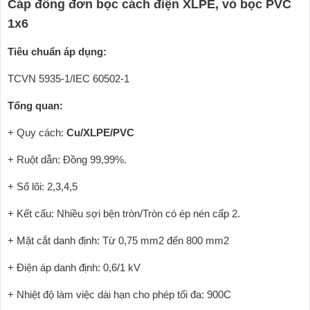
Cáp đồng đơn bọc cách điện XLPE, vỏ bọc PVC
1x6
Tiêu chuẩn áp dụng:
TCVN 5935-1/IEC 60502-1
Tổng quan:
+ Quy cách:
Cu/XLPE/PVC
+ Ruột dẫn: Đồng 99,99%.
+ Số lõi: 2,3,4,5
+ Kết cấu: Nhiều sợi bện tròn/Tròn có ép nén cấp 2.
+ Mặt cắt danh định: Từ 0,75 mm2 đến 800 mm2
+ Điện áp danh định: 0,6/1 kV
+ Nhiệt độ làm việc dài hạn cho phép tối đa: 900C