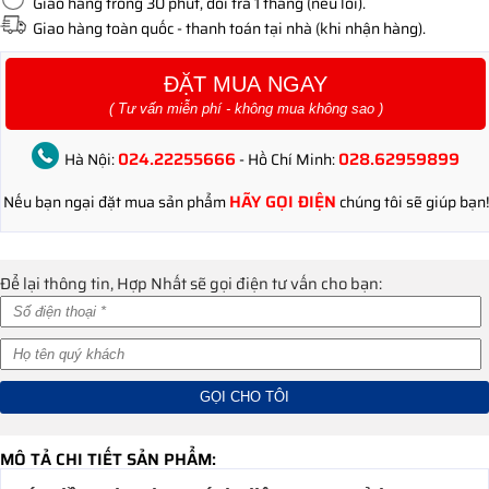
Giao hàng trong 30 phút, đổi trả 1 tháng (nếu lỗi).
Giao hàng toàn quốc - thanh toán tại nhà (khi nhận hàng).
ĐẶT MUA NGAY
( Tư vấn miễn phí - không mua không sao )
024.22255666
028.62959899
Hà Nội:
- Hồ Chí Minh:
HÃY GỌI ĐIỆN
Nếu bạn ngại đặt mua sản phẩm
chúng tôi sẽ giúp bạn!
Để lại thông tin, Hợp Nhất sẽ gọi điện tư vấn cho bạn:
MÔ TẢ CHI TIẾT SẢN PHẨM: