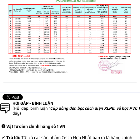
HỎI ĐÁP - BÌNH LUẬN
(Hỏi đáp, bình luận "
Cáp đồng đơn bọc cách điện XLPE, vỏ bọc PVC 
đây)
➊ Vật tư điện chính hãng số 1 VN
✓ Trả lời:
Tất cả các sản phẩm Cisco Hợp Nhất bán ra là hàng chính