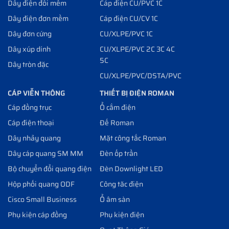
Dây điện đôi mềm
Cáp điện CU/PVC 1C
Dây điện đơn mềm
Cáp điện CU/CV 1C
Dây đơn cứng
CU/XLPE/PVC 1C
Dây xúp dính
CU/XLPE/PVC 2C 3C 4C
5C
Dây tròn đặc
CU/XLPE/PVC/DSTA/PVC
CÁP VIỄN THÔNG
THIẾT BỊ ĐIỆN ROMAN
Cáp đồng trục
Ổ cắm điện
Cáp điện thoại
Đế Roman
Dây nhảy quang
Mặt công tắc Roman
Dây cáp quang SM MM
Đèn ốp trần
Bộ chuyển đổi quang điện
Đèn Downlight LED
Hộp phối quang ODF
Công tăc điện
Cisco Small Business
Ổ âm sàn
Phụ kiện cáp đồng
Phụ kiện điện