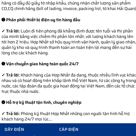
hãng có đầy đủ giấy tờ nhập khẩu, chứng nhận chất lượng sản phẩm
CO,CQ chính hãng (bill of lading, invoice, packing list, tờ khai Hải Quan)
➋ Phân phối thiết bị điện uy tín hàng đầu
✓ Trả lời:
Luôn đi tiên phong đã khẳng định được tên tuổi và thị phần
của mình bằng việc chiếm thị phần lớn nhất, với lượng khách hàng lên
tới hơn 2 triệu. Hợp Nhất sở hữu quy trình vận hành, quản lý giao nhận,
quản lý kho và quy trình thanh toán an toàn tiện lợi mang đến sự hài
lòng cho các khách hàng.
➌ Vận chuyển giao hàng toàn quốc 24/7
✓ Trả lời:
Khách hàng của Hợp Nhất đa dạng, thuộc nhiều lĩnh vực khác
nhau và có hoạt động trên khắp lãnh thổ Việt Nam, từ các công ty trong
nước, các tập đoàn đa quốc gia hoạt động tại Việt Nam, đến các tổ chức
trực thuộc nhà nước.
➍ Hỗ trợ kỹ thuật tận tình, chuyên nghiệp
✓ Trả lời:
Phòng kỹ thuật Hợp Nhất những con người tận tình hỗ trợ
khách hàng 24/7 mọi lúc....
DÂY ĐIỆN
CÁP ĐIỆN