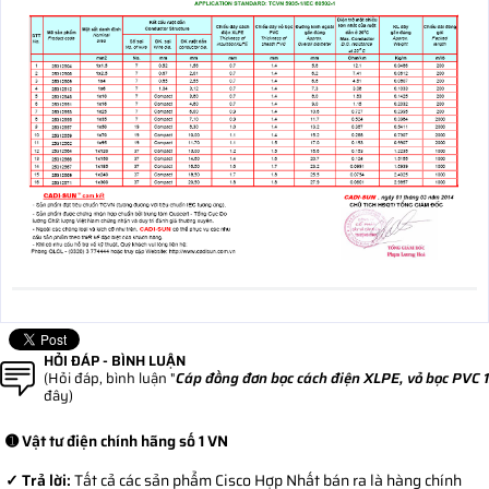
HỎI ĐÁP - BÌNH LUẬN
(Hỏi đáp, bình luận "
Cáp đồng đơn bọc cách điện XLPE, vỏ bọc PVC 
đây)
➊ Vật tư điện chính hãng số 1 VN
✓ Trả lời:
Tất cả các sản phẩm Cisco Hợp Nhất bán ra là hàng chính