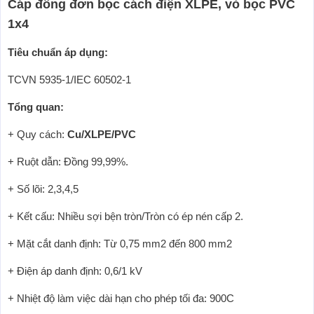
Cáp đồng đơn bọc cách điện XLPE, vỏ bọc PVC
1x4
Tiêu chuẩn áp dụng:
TCVN 5935-1/IEC 60502-1
Tổng quan:
+ Quy cách:
Cu/XLPE/PVC
+ Ruột dẫn: Đồng 99,99%.
+ Số lõi: 2,3,4,5
+ Kết cấu: Nhiều sợi bện tròn/Tròn có ép nén cấp 2.
+ Mặt cắt danh định: Từ 0,75 mm2 đến 800 mm2
+ Điện áp danh định: 0,6/1 kV
+ Nhiệt độ làm việc dài hạn cho phép tối đa: 900C