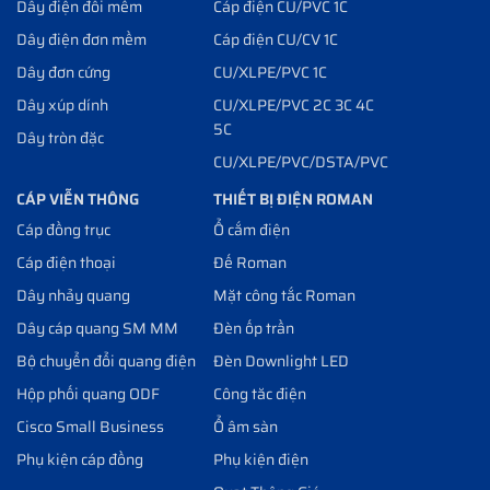
Dây điện đôi mềm
Cáp điện CU/PVC 1C
Dây điện đơn mềm
Cáp điện CU/CV 1C
Dây đơn cứng
CU/XLPE/PVC 1C
Dây xúp dính
CU/XLPE/PVC 2C 3C 4C
5C
Dây tròn đặc
CU/XLPE/PVC/DSTA/PVC
CÁP VIỄN THÔNG
THIẾT BỊ ĐIỆN ROMAN
Cáp đồng trục
Ổ cắm điện
Cáp điện thoại
Đế Roman
Dây nhảy quang
Mặt công tắc Roman
Dây cáp quang SM MM
Đèn ốp trần
Bộ chuyển đổi quang điện
Đèn Downlight LED
Hộp phối quang ODF
Công tăc điện
Cisco Small Business
Ổ âm sàn
Phụ kiện cáp đồng
Phụ kiện điện