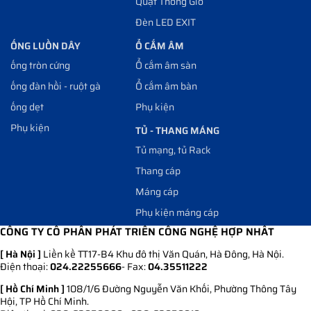
Quạt Thông Gió
Đèn LED EXIT
ỐNG LUỒN DÂY
Ổ CẮM ÂM
ống tròn cứng
Ổ cắm âm sàn
ống đàn hồi - ruột gà
Ổ cắm âm bàn
ống dẹt
Phụ kiện
Phụ kiện
TỦ - THANG MÁNG
Tủ mạng, tủ Rack
Thang cáp
Máng cáp
Phụ kiện máng cáp
CÔNG TY CỔ PHẦN PHÁT TRIỂN CÔNG NGHỆ HỢP NHẤT
[ Hà Nội ]
Liền kề TT17-B4 Khu đô thị Văn Quán, Hà Đông, Hà Nội.
Điện thoại:
024.22255666
- Fax:
04.35511222
[ Hồ Chí Minh ]
108/1/6 Đường Nguyễn Văn Khối, Phường Thông Tây
Hội, TP Hồ Chí Minh.