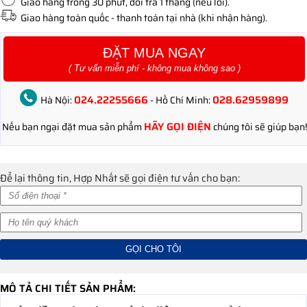
Giao hàng trong 30 phút, đổi trả 1 tháng (nếu lỗi).
Giao hàng toàn quốc - thanh toán tại nhà (khi nhận hàng).
ĐẶT MUA NGAY
( Tư vấn miễn phí - không mua không sao )
024.22255666
028.62959899
Hà Nội:
- Hồ Chí Minh:
HÃY GỌI ĐIỆN
Nếu bạn ngại đặt mua sản phẩm
chúng tôi sẽ giúp bạn!
Để lại thông tin, Hợp Nhất sẽ gọi điện tư vấn cho bạn:
MÔ TẢ CHI TIẾT SẢN PHẨM: