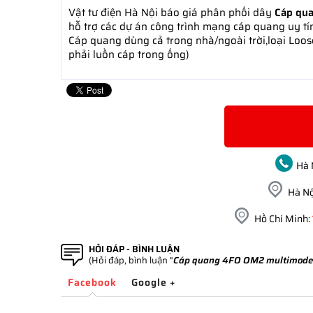
Vật tư điện Hà Nội báo giá phân phối dây
Cáp qu
hỗ trợ các dự án công trình mạng cáp quang uy tí
Cáp quang dùng cả trong nhà/ngoài trời,loại Loo
phải luồn cáp trong ống)
Hà 
Hà Nộ
Hồ Chí Minh:
HỎI ĐÁP - BÌNH LUẬN
(Hỏi đáp, bình luận "
Cáp quang 4FO OM2 multimode 
Facebook
Google +