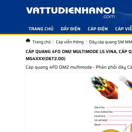
TRANG CHỦ
DÂY ĐIỆN
CÁP ĐIỆN
CÁP VI
Trang chủ
Cáp viễn thông
Dây cáp quang SM M
CÁP QUANG 4FO OM2 MULTIMODE LS VINA, CÁP Q
MG4XXX(06T2.00)
Cáp quang 4FO OM2 multimode - Phân phối dây 