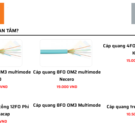
AN TÂM?
Cáp quang 4F
15.0
OM3 multimode
Cáp quang 8FO OM2 multimode
O
Necero
 VND
19.000 VND
Cáp quang 8FO OM3 Multimode
cống 12FO Phi
Cáp quang tr
nacap
10.5
 VND