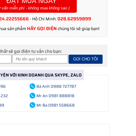
ĐẶT MUA NGAY
ư vấn miễn phí - không mua không sao )
24.22255666
028.62959899
- Hồ Chí Minh:
HÃY GỌI ĐIỆN
 mua sản phẩm
chúng tôi sẽ giúp bạn!
Nhất sẽ gọi điện tư vấn cho bạn:
UYỆN VỚI KINH DOANH QUA SKYPE, ZALO
696
Bá Anh 0988 727787
 232
Mr An 0981 888818
89
Mr Ba 0981 558668