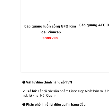
Cáp quang 4FO 
Cáp quang luồn cống 8FO Kim
Loại Vinacap
9.500 VND
➊ Vật tư điện chính hãng số 1 VN
✓ Trả lời:
Tất cả các sản phẩm Cisco Hợp Nhất bán ra là h
list, tờ khai Hải Quan)
➋ Phân phối thiết bị điện uy tín hàng đầu