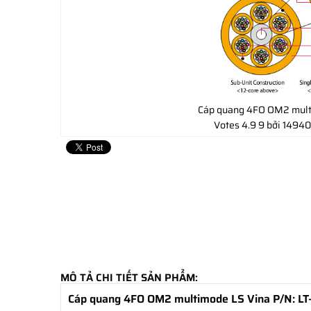
Cáp quang 4FO OM2 mult
Votes
4.9
9
bởi 14940
MÔ TẢ CHI TIẾT SẢN PHẨM:
Cáp quang 4FO OM2 multimode LS Vina P/N: