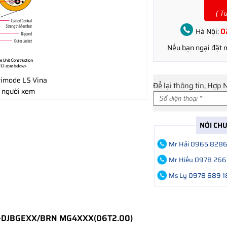
( T
0
Hà Nội:
Nếu bạn ngại đặt
imode LS Vina
Để lại thông tin, Hợp 
 người xem
NÓI CH
Mr Hải 0965 828
Mr Hiếu 0978 266
Ms Ly 0978 689 1
 LT-DJBGEXX/BRN MG4XXX(06T2.00)