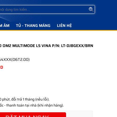
M ÂM
TỦ - THANG MÁNG
LIÊN HỆ
 OM2 MULTIMODE LS VINA P/N: LT-DJBGEXX/BRN
MG4XXX(06T2.00)
D
phút, đổi trả 1 tháng (nếu lỗi).
c - thanh toán tại nhà (khi nhận hàng).