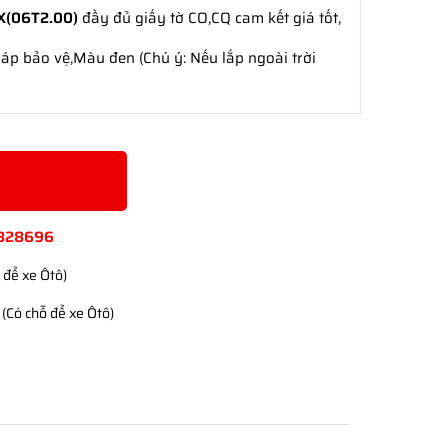
X(06T2.00)
đầy đủ giấy tờ CO,CQ cam kết giá tốt,
áp bảo vệ,Màu đen (Chú ý: Nếu lắp ngoài trời
828696
 để xe Ôtô)
(Có chỗ để xe Ôtô)