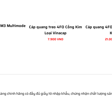
OM3 Multimode
Cáp quang treo 4FO Cống Kim
Cáp quang 4F
Loại Vinacap
7.900 VND
21.0
àng chính hãng có đầy đủ giấy tờ nhập khẩu, chứng nhận chất lượng sản 