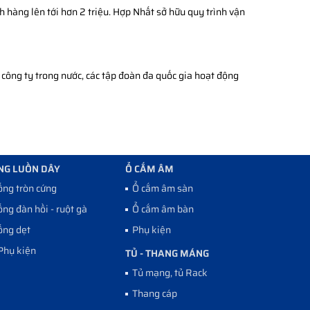
h hàng lên tới hơn 2 triệu. Hợp Nhất sở hữu quy trình vận
công ty trong nước, các tập đoàn đa quốc gia hoạt động
NG LUỒN DÂY
Ổ CẮM ÂM
ống tròn cứng
Ổ cắm âm sàn
ống đàn hồi - ruột gà
Ổ cắm âm bàn
ống dẹt
Phụ kiện
Phụ kiện
TỦ - THANG MÁNG
Tủ mạng, tủ Rack
Thang cáp