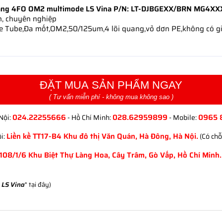
ang 4FO OM2 multimode LS Vina P/N: LT-DJBGEXX/BRN MG4XX
n, chuyên nghiệp
se Tube,Đa mốt,OM2,50/125um,4 lõi quang,vỏ dơn PE,không có gi
ĐẶT MUA SẢN PHẨM NGAY
( Tư vấn miễn phí - không mua không sao )
024.22255666
028.62959899
0965 
Nội:
- Hồ Chí Minh:
- Mobile:
Liền kề TT17-B4 Khu đô thị Văn Quán, Hà Đông, Hà Nội.
i:
(Có chỗ
108/1/6 Khu Biệt Thự Làng Hoa, Cây Trâm, Gò Vấp, Hồ Chí Minh.
LS Vina
" tại đây)