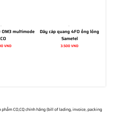
O OM3 multimode
Dây cáp quang 4FO ống lỏng
KCO
Sametel
00 VND
3.500 VND
phẩm CO,CQ chính hãng (bill of lading, invoice, packing