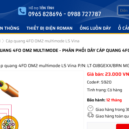
ỄN THÔNG
THIẾT BỊ ĐIỆN ROMAN
ỐNG LUỒN DÂY
Ổ CẮ
M
Cáp quang 4FO OM2 multimode LS Vina
UANG 4FO OM2 MULTIMODE - PHÂN PHỐI DÂY CÁP QUANG 4FO
Cáp quang 4FO OM2 multimode LS Vina P/N: LT-DJBGEXX/BRN 
Giá bán:
23.000
VN
Code#:
5920
Tình trạng:
Có hàng
Bảo hành:
12 tháng
Giao hàng trong 30 
Giao hàng toàn quố