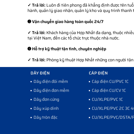
✓ Trả lời:
Luôn đi tiên phong đã khẳng định được tên tuổi
hành, quản lý giao nhận, quản lý kho và quy trình thanh 
➌ Vận chuyển giao hàng toàn quốc 24/7
✓ Trả lời:
Khách hàng của Hợp Nhất đa dạng, thuộc nhiều l
tại Việt Nam, đến các tổ chức trực thuộc nhà nước.
➍ Hỗ trợ kỹ thuật tận tình, chuyên nghiệp
✓ Trả lời:
Phòng kỹ thuật Hợp Nhất những con người tận tì
DÂY ĐIỆN
CÁP ĐIỆN
Dây điện đôi mềm
Cáp điện CU/PVC 1C
Dây điện đơn mềm
Cáp điện CU/CV 1C
Dây đơn cứng
CU/XLPE/PVC 1C
Dây xúp dính
CU/XLPE/PVC 2C 3C 4
Dây tròn đặc
CU/XLPE/PVC/DSTA/