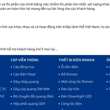
 và thị phần của mình bằng việc chiếm thị phần lớn nhất, với lượng khác
toán an toàn tiện lợi mang đến sự hài lòng cho các khách hàng.
ĩnh vực khác nhau và có hoạt động trên khắp lãnh thổ Việt Nam, từ các 
nh hỗ trợ khách hàng 24/7 mọi lúc....
CÁP VIỄN THÔNG
THIẾT BỊ ĐIỆN ROMAN
Ố
Cáp đồng trục
Ổ cắm điện
Cáp điện thoại
Đế Roman
Dây nhảy quang
Mặt công tắc Roman
C 5C
Dây cáp quang SM MM
Đèn ốp trần
PVC
Bộ chuyển đổi quang điện
Đèn Downlight LED
Hộp phối quang ODF
Công tăc điện