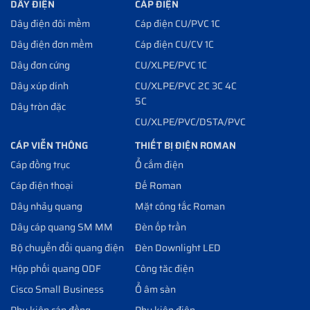
DÂY ĐIỆN
CÁP ĐIỆN
Dây điện đôi mềm
Cáp điện CU/PVC 1C
Dây điện đơn mềm
Cáp điện CU/CV 1C
Dây đơn cứng
CU/XLPE/PVC 1C
Dây xúp dính
CU/XLPE/PVC 2C 3C 4C
5C
Dây tròn đặc
CU/XLPE/PVC/DSTA/PVC
CÁP VIỄN THÔNG
THIẾT BỊ ĐIỆN ROMAN
Cáp đồng trục
Ổ cắm điện
Cáp điện thoại
Đế Roman
Dây nhảy quang
Mặt công tắc Roman
Dây cáp quang SM MM
Đèn ốp trần
Bộ chuyển đổi quang điện
Đèn Downlight LED
Hộp phối quang ODF
Công tăc điện
Cisco Small Business
Ổ âm sàn
Phụ kiện cáp đồng
Phụ kiện điện