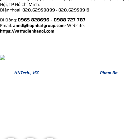
Hội, TP Hồ Chí Minh.
Điện thoại:
028.62959899 - 028.62959919
0965 828696
- 0988 727 787
Di Động:
Email:
annd@hopnhatgroup.com
- Website:
https://vattudienhanoi.com
Bản quyền thuộc về Hợp Nhất Group. Phiên bản Version 1.
© 2013
HNTech., JSC
All Rights Reserved. Design by
Pham Ba