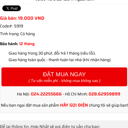
Giá bán:
19.000
VND
Code#:
5919
Tình trạng:
Có hàng
Bảo hành:
12 tháng
Giao hàng trong 30 phút, đổi trả 1 tháng (nếu lỗi).
Giao hàng toàn quốc - thanh toán tại nhà (khi nhận hàng).
ĐẶT MUA NGAY
( Tư vấn miễn phí - không mua không sao )
024.22255666
028.62959899
Hà Nội:
- Hồ Chí Minh:
HÃY GỌI ĐIỆN
Nếu bạn ngại đặt mua sản phẩm
chúng tôi sẽ giúp bạn!
Để lại thông tin, Hợp Nhất sẽ gọi điện tư vấn cho bạn: