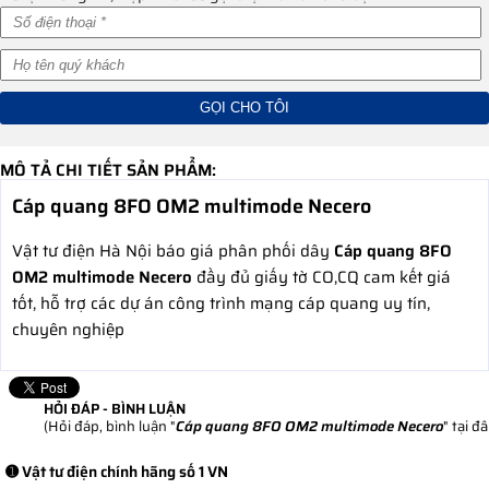
MÔ TẢ CHI TIẾT SẢN PHẨM:
Cáp quang 8FO OM2 multimode Necero
Vật tư điện Hà Nội báo giá phân phối dây
Cáp quang 8FO
OM2 multimode Necero
đầy đủ giấy tờ CO,CQ cam kết giá
tốt, hỗ trợ các dự án công trình mạng cáp quang uy tín,
chuyên nghiệp
HỎI ĐÁP - BÌNH LUẬN
(Hỏi đáp, bình luận "
Cáp quang 8FO OM2 multimode Necero
" tại đ
➊ Vật tư điện chính hãng số 1 VN