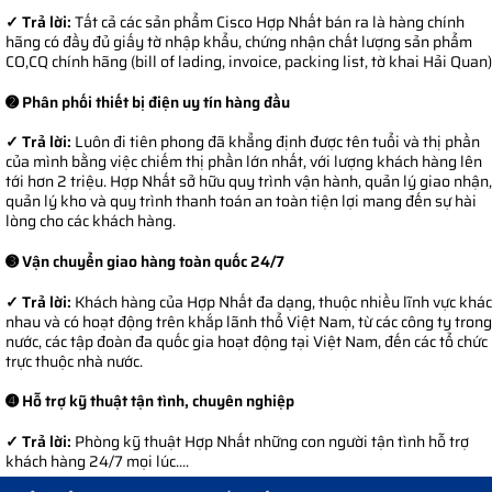
✓ Trả lời:
Tất cả các sản phẩm Cisco Hợp Nhất bán ra là hàng chính
hãng có đầy đủ giấy tờ nhập khẩu, chứng nhận chất lượng sản phẩm
CO,CQ chính hãng (bill of lading, invoice, packing list, tờ khai Hải Quan)
➋ Phân phối thiết bị điện uy tín hàng đầu
✓ Trả lời:
Luôn đi tiên phong đã khẳng định được tên tuổi và thị phần
của mình bằng việc chiếm thị phần lớn nhất, với lượng khách hàng lên
tới hơn 2 triệu. Hợp Nhất sở hữu quy trình vận hành, quản lý giao nhận,
quản lý kho và quy trình thanh toán an toàn tiện lợi mang đến sự hài
lòng cho các khách hàng.
➌ Vận chuyển giao hàng toàn quốc 24/7
✓ Trả lời:
Khách hàng của Hợp Nhất đa dạng, thuộc nhiều lĩnh vực khác
nhau và có hoạt động trên khắp lãnh thổ Việt Nam, từ các công ty trong
nước, các tập đoàn đa quốc gia hoạt động tại Việt Nam, đến các tổ chức
trực thuộc nhà nước.
➍ Hỗ trợ kỹ thuật tận tình, chuyên nghiệp
✓ Trả lời:
Phòng kỹ thuật Hợp Nhất những con người tận tình hỗ trợ
khách hàng 24/7 mọi lúc....