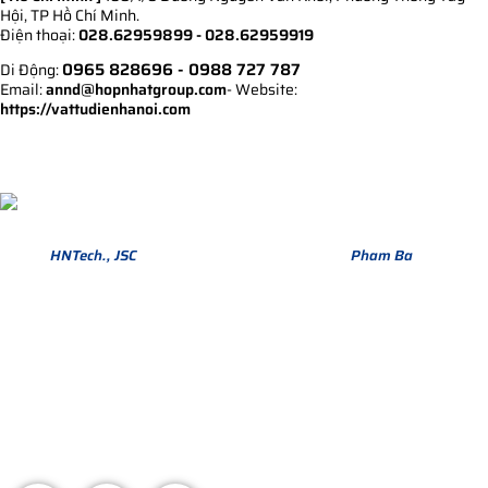
Hội, TP Hồ Chí Minh.
Điện thoại:
028.62959899 - 028.62959919
0965 828696
- 0988 727 787
Di Động:
Email:
annd@hopnhatgroup.com
- Website:
https://vattudienhanoi.com
Bản quyền thuộc về Hợp Nhất Group. Phiên bản Version 1.
© 2013
HNTech., JSC
All Rights Reserved. Design by
Pham Ba