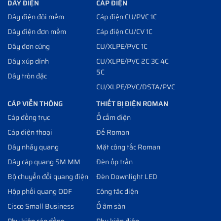
DÂY ĐIỆN
CÁP ĐIỆN
Dây điện đôi mềm
Cáp điện CU/PVC 1C
Dây điện đơn mềm
Cáp điện CU/CV 1C
Dây đơn cứng
CU/XLPE/PVC 1C
Dây xúp dính
CU/XLPE/PVC 2C 3C 4C
5C
Dây tròn đặc
CU/XLPE/PVC/DSTA/PVC
CÁP VIỄN THÔNG
THIẾT BỊ ĐIỆN ROMAN
Cáp đồng trục
Ổ cắm điện
Cáp điện thoại
Đế Roman
Dây nhảy quang
Mặt công tắc Roman
Dây cáp quang SM MM
Đèn ốp trần
Bộ chuyển đổi quang điện
Đèn Downlight LED
Hộp phối quang ODF
Công tăc điện
Cisco Small Business
Ổ âm sàn
Phụ kiện cáp đồng
Phụ kiện điện