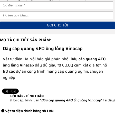
MÔ TẢ CHI TIẾT SẢN PHẨM:
Dây cáp quang 4FO ống lỏng Vinacap
Vật tư điện Hà Nội báo giá phân phối
Dây cáp quang 4FO
ống lỏng Vinacap
đầy đủ giấy tờ CO,CQ cam kết giá tốt, hỗ
trợ các dự án công trình mạng cáp quang uy tín, chuyên
nghiệp
HỎI ĐÁP - BÌNH LUẬN
(Hỏi đáp, bình luận "
Dây cáp quang 4FO ống lỏng Vinacap
" tại đây)
➊ Vật tư điện chính hãng số 1 VN