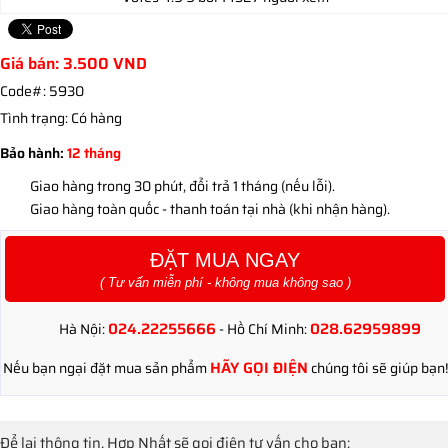
Giá bán:
3.500
VND
Code#:
5930
Tình trạng:
Có hàng
Bảo hành:
12 tháng
Giao hàng trong 30 phút, đổi trả 1 tháng (nếu lỗi).
Giao hàng toàn quốc - thanh toán tại nhà (khi nhận hàng).
ĐẶT MUA NGAY
( Tư vấn miễn phí - không mua không sao )
024.22255666
028.62959899
Hà Nội:
- Hồ Chí Minh:
HÃY GỌI ĐIỆN
Nếu bạn ngại đặt mua sản phẩm
chúng tôi sẽ giúp bạn!
Để lại thông tin, Hợp Nhất sẽ gọi điện tư vấn cho bạn: