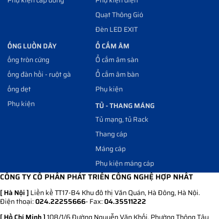
Quạt Thông Gió
Đèn LED EXIT
ỐNG LUỒN DÂY
Ổ CẮM ÂM
ống tròn cứng
Ổ cắm âm sàn
ống đàn hồi - ruột gà
Ổ cắm âm bàn
ống dẹt
Phụ kiện
Phụ kiện
TỦ - THANG MÁNG
Tủ mạng, tủ Rack
Thang cáp
Máng cáp
Phụ kiện máng cáp
CÔNG TY CỔ PHẦN PHÁT TRIỂN CÔNG NGHỆ HỢP NHẤT
[ Hà Nội ]
Liền kề TT17-B4 Khu đô thị Văn Quán, Hà Đông, Hà Nội.
Điện thoại:
024.22255666
- Fax:
04.35511222
[ Hồ Chí Minh ]
108/1/6 Đường Nguyễn Văn Khối, Phường Thông Tây