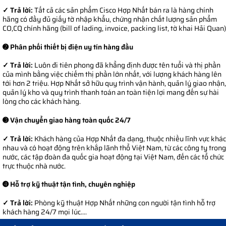
✓ Trả lời:
Tất cả các sản phẩm Cisco Hợp Nhất bán ra là hàng chính
hãng có đầy đủ giấy tờ nhập khẩu, chứng nhận chất lượng sản phẩm
CO,CQ chính hãng (bill of lading, invoice, packing list, tờ khai Hải Quan)
➋ Phân phối thiết bị điện uy tín hàng đầu
✓ Trả lời:
Luôn đi tiên phong đã khẳng định được tên tuổi và thị phần
của mình bằng việc chiếm thị phần lớn nhất, với lượng khách hàng lên
tới hơn 2 triệu. Hợp Nhất sở hữu quy trình vận hành, quản lý giao nhận,
quản lý kho và quy trình thanh toán an toàn tiện lợi mang đến sự hài
lòng cho các khách hàng.
➌ Vận chuyển giao hàng toàn quốc 24/7
✓ Trả lời:
Khách hàng của Hợp Nhất đa dạng, thuộc nhiều lĩnh vực khác
nhau và có hoạt động trên khắp lãnh thổ Việt Nam, từ các công ty trong
nước, các tập đoàn đa quốc gia hoạt động tại Việt Nam, đến các tổ chức
trực thuộc nhà nước.
➍ Hỗ trợ kỹ thuật tận tình, chuyên nghiệp
✓ Trả lời:
Phòng kỹ thuật Hợp Nhất những con người tận tình hỗ trợ
khách hàng 24/7 mọi lúc....