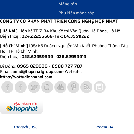
Máng cáp
Phụ kiện máng cáp
CÔNG TY CỔ PHẦN PHÁT TRIỂN CÔNG NGHỆ HỢP NHẤT
[ Hà Nội ]
Liền kề TT17-B4 Khu đô thị Văn Quán, Hà Đông, Hà Nội.
Điện thoại:
024.22255666
- Fax:
04.35511222
[ Hồ Chí Minh ]
108/1/6 Đường Nguyễn Văn Khối, Phường Thông Tây
Hội, TP Hồ Chí Minh.
Điện thoại:
028.62959899 - 028.62959919
0965 828696
- 0988 727 787
Di Động:
Email:
annd@hopnhatgroup.com
- Website:
https://vattudienhanoi.com
Bản quyền thuộc về Hợp Nhất Group. Phiên bản Version 1.
© 2013
HNTech., JSC
All Rights Reserved. Design by
Pham Ba