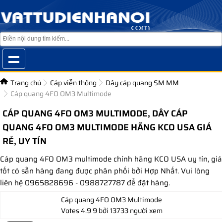
Trang chủ
Cáp viễn thông
Dây cáp quang SM MM
Cáp quang 4FO OM3 Multimode
CÁP QUANG 4FO OM3 MULTIMODE, DÂY CÁP
QUANG 4FO OM3 MULTIMODE HÃNG KCO USA GIÁ
RẺ, UY TÍN
Cáp quang 4FO OM3 multimode chính hãng KCO USA uy tín, giá
tốt có sẵn hàng đang được phân phối bởi Hợp Nhất. Vui lòng
liên hệ 0965828696 - 0988727787 để đặt hàng.
Cáp quang 4FO OM3 Multimode
Votes
4.9
9
bởi 13733 người xem