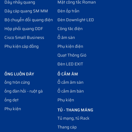
Dây nhảy quang
Mặt công tắc Roman
Dây cáp quang SM MM
Đèn ốp trần
Bộ chuyển đổi quang điện
Đèn Downlight LED
Hộp phối quang ODF
Công tăc điện
Cisco Small Business
Ổ âm sàn
Phụ kiện cáp đồng
Phụ kiện điện
Quạt Thông Gió
Đèn LED EXIT
ỐNG LUỒN DÂY
Ổ CẮM ÂM
ống tròn cứng
Ổ cắm âm sàn
ống đàn hồi - ruột gà
Ổ cắm âm bàn
ống dẹt
Phụ kiện
Phụ kiện
TỦ - THANG MÁNG
Tủ mạng, tủ Rack
Thang cáp