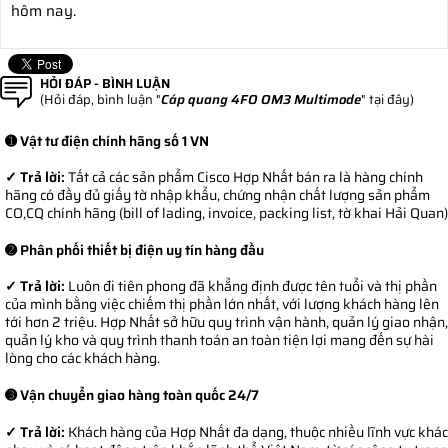
hôm nay.
HỎI ĐÁP - BÌNH LUẬN
(Hỏi đáp, bình luận "
Cáp quang 4FO OM3 Multimode
" tại đây)
➊ Vật tư điện chính hãng số 1 VN
✓ Trả lời:
Tất cả các sản phẩm Cisco Hợp Nhất bán ra là hàng chính
hãng có đầy đủ giấy tờ nhập khẩu, chứng nhận chất lượng sản phẩm
CO,CQ chính hãng (bill of lading, invoice, packing list, tờ khai Hải Quan)
➋ Phân phối thiết bị điện uy tín hàng đầu
✓ Trả lời:
Luôn đi tiên phong đã khẳng định được tên tuổi và thị phần
của mình bằng việc chiếm thị phần lớn nhất, với lượng khách hàng lên
tới hơn 2 triệu. Hợp Nhất sở hữu quy trình vận hành, quản lý giao nhận,
quản lý kho và quy trình thanh toán an toàn tiện lợi mang đến sự hài
lòng cho các khách hàng.
➌ Vận chuyển giao hàng toàn quốc 24/7
✓ Trả lời:
Khách hàng của Hợp Nhất đa dạng, thuộc nhiều lĩnh vực khác