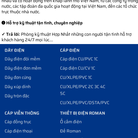
nhau và có hoạt động trên khắp lãnh thổ Việt Nam, từ các công ty trong
nước, các tập đoàn đa quốc gia hoạt động tại Việt Nam, đến các tổ chức
trực thuộc nhà nước.
➍ Hỗ trợ kỹ thuật tận tình, chuyên nghiệp
✓ Trả lời:
Phòng kỹ thuật Hợp Nhất những con người tận tình hỗ trợ
khách hàng 24/7 mọi lúc....
DÂY ĐIỆN
CÁP ĐIỆN
Dây điện đôi mềm
Cáp điện CU/PVC 1C
Dây điện đơn mềm
Cáp điện CU/CV 1C
Dây đơn cứng
CU/XLPE/PVC 1C
Dây xúp dính
CU/XLPE/PVC 2C 3C 4C
5C
Dây tròn đặc
CU/XLPE/PVC/DSTA/PVC
CÁP VIỄN THÔNG
THIẾT BỊ ĐIỆN ROMAN
Cáp đồng trục
Ổ cắm điện
Cáp điện thoại
Đế Roman