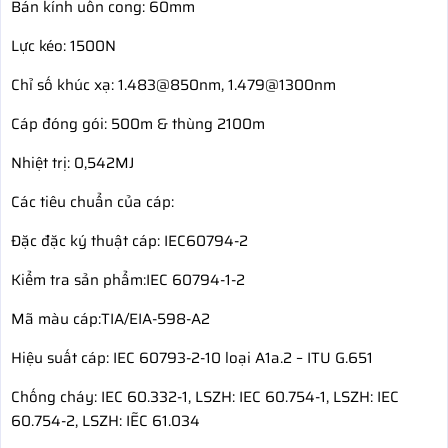
Bán kính uốn cong: 60mm
Lực kéo: 1500N
Chỉ số khúc xạ: 1.483@850nm, 1.479@1300nm
Cáp đóng gói: 500m & thùng 2100m
Nhiệt trị: 0,542MJ
Các tiêu chuẩn của cáp:
Đặc đặc ký thuật cáp: IEC60794-2
Kiểm tra sản phẩm:IEC 60794-1-2
Mã màu cáp:TIA/EIA-598-A2
Hiệu suất cáp: IEC 60793-2-10 loại A1a.2 – ITU G.651
Chống cháy: IEC 60.332-1, LSZH: IEC 60.754-1, LSZH: IEC
60.754-2, LSZH: IẼC 61.034