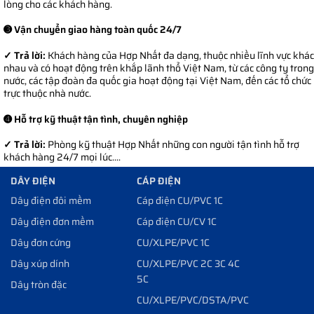
lòng cho các khách hàng.
➌ Vận chuyển giao hàng toàn quốc 24/7
✓ Trả lời:
Khách hàng của Hợp Nhất đa dạng, thuộc nhiều lĩnh vực khác
nhau và có hoạt động trên khắp lãnh thổ Việt Nam, từ các công ty trong
nước, các tập đoàn đa quốc gia hoạt động tại Việt Nam, đến các tổ chức
trực thuộc nhà nước.
➍ Hỗ trợ kỹ thuật tận tình, chuyên nghiệp
✓ Trả lời:
Phòng kỹ thuật Hợp Nhất những con người tận tình hỗ trợ
khách hàng 24/7 mọi lúc....
DÂY ĐIỆN
CÁP ĐIỆN
Dây điện đôi mềm
Cáp điện CU/PVC 1C
Dây điện đơn mềm
Cáp điện CU/CV 1C
Dây đơn cứng
CU/XLPE/PVC 1C
Dây xúp dính
CU/XLPE/PVC 2C 3C 4C
5C
Dây tròn đặc
CU/XLPE/PVC/DSTA/PVC