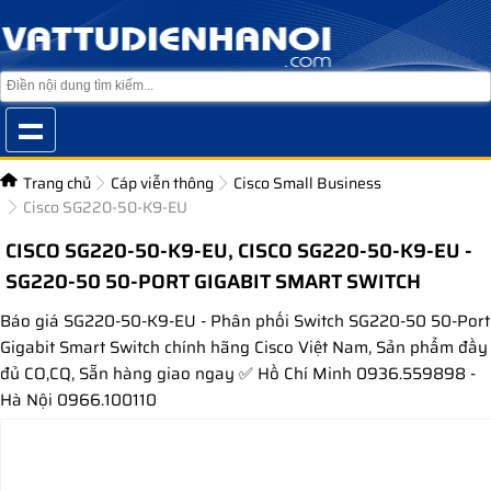
Trang chủ
Cáp viễn thông
Cisco Small Business
Cisco SG220-50-K9-EU
CISCO SG220-50-K9-EU, CISCO SG220-50-K9-EU -
SG220-50 50-PORT GIGABIT SMART SWITCH
Báo giá SG220-50-K9-EU - Phân phối Switch SG220-50 50-Port
Gigabit Smart Switch chính hãng Cisco Việt Nam, Sản phẩm đầy
đủ CO,CQ, Sẵn hàng giao ngay ✅ Hồ Chí Minh 0936.559898 -
Hà Nội 0966.100110