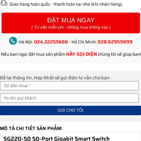
Giao hàng toàn quốc - thanh toán tại nhà (khi nhận hàng).
ĐẶT MUA NGAY
( Tư vấn miễn phí - không mua không sao )
024.22255666
028.62959899
Hà Nội:
- Hồ Chí Minh:
HÃY GỌI ĐIỆN
Nếu bạn ngại đặt mua sản phẩm
chúng tôi sẽ giúp bạn!
Để lại thông tin, Hợp Nhất sẽ gọi điện tư vấn cho bạn:
MÔ TẢ CHI TIẾT SẢN PHẨM:
SG220-50 50-Port Gigabit Smart Switch