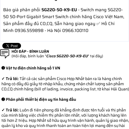
Báo giá phân phối
SG220-50-K9-EU
- Switch mạng SG220-
50 50-Port Gigabit Smart Switch chính hãng Cisco Việt Nam,
Sản phẩm đầy đủ CO,CQ, Sẵn hàng giao ngay ✅ Hồ Chí
Minh 0936.559898 - Hà Nội 0966.100110
HỎI ĐÁP - BÌNH LUẬN
(Hỏi đáp, bình luận "
Cisco SG220-50-K9-EU
" tại đây)
➊ Vật tư điện chính hãng số 1 VN
✓ Trả lời:
Tất cả các sản phẩm Cisco Hợp Nhất bán ra là hàng chính
hãng có đầy đủ giấy tờ nhập khẩu, chứng nhận chất lượng sản phẩm
CO,CQ chính hãng (bill of lading, invoice, packing list, tờ khai Hải Quan)
➋ Phân phối thiết bị điện uy tín hàng đầu
✓ Trả lời:
Luôn đi tiên phong đã khẳng định được tên tuổi và thị phần
của mình bằng việc chiếm thị phần lớn nhất, với lượng khách hàng lên
tới hơn 2 triệu. Hợp Nhất sở hữu quy trình vận hành, quản lý giao nhận,
quản lý kho và quy trình thanh toán an toàn tiện lợi mang đến sự hài