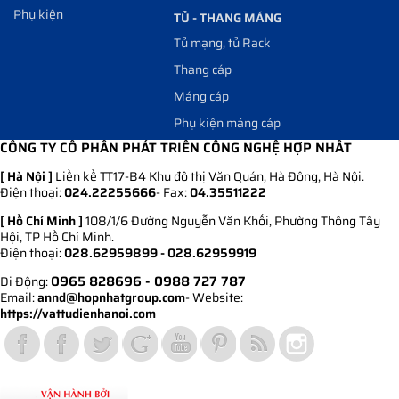
Phụ kiện
TỦ - THANG MÁNG
Tủ mạng, tủ Rack
Thang cáp
Máng cáp
Phụ kiện máng cáp
CÔNG TY CỔ PHẦN PHÁT TRIỂN CÔNG NGHỆ HỢP NHẤT
[ Hà Nội ]
Liền kề TT17-B4 Khu đô thị Văn Quán, Hà Đông, Hà Nội.
Điện thoại:
024.22255666
- Fax:
04.35511222
[ Hồ Chí Minh ]
108/1/6 Đường Nguyễn Văn Khối, Phường Thông Tây
Hội, TP Hồ Chí Minh.
Điện thoại:
028.62959899 - 028.62959919
0965 828696
- 0988 727 787
Di Động:
Email:
annd@hopnhatgroup.com
- Website:
https://vattudienhanoi.com