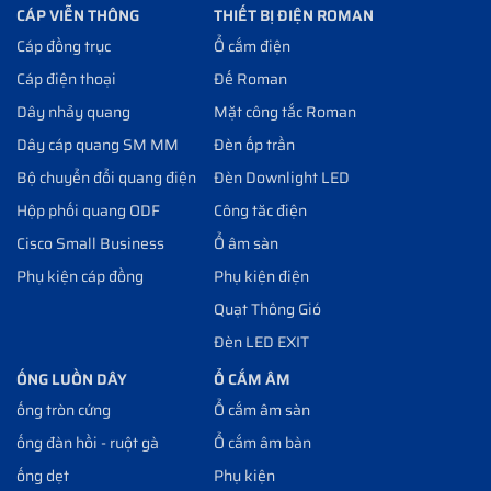
CÁP VIỄN THÔNG
THIẾT BỊ ĐIỆN ROMAN
Cáp đồng trục
Ổ cắm điện
Cáp điện thoại
Đế Roman
Dây nhảy quang
Mặt công tắc Roman
Dây cáp quang SM MM
Đèn ốp trần
Bộ chuyển đổi quang điện
Đèn Downlight LED
Hộp phối quang ODF
Công tăc điện
Cisco Small Business
Ổ âm sàn
Phụ kiện cáp đồng
Phụ kiện điện
Quạt Thông Gió
Đèn LED EXIT
ỐNG LUỒN DÂY
Ổ CẮM ÂM
ống tròn cứng
Ổ cắm âm sàn
ống đàn hồi - ruột gà
Ổ cắm âm bàn
ống dẹt
Phụ kiện