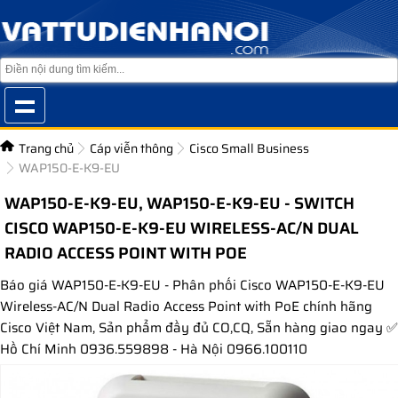
Trang chủ
Cáp viễn thông
Cisco Small Business
WAP150-E-K9-EU
WAP150-E-K9-EU, WAP150-E-K9-EU - SWITCH
CISCO WAP150-E-K9-EU WIRELESS-AC/N DUAL
RADIO ACCESS POINT WITH POE
Báo giá WAP150-E-K9-EU - Phân phối Cisco WAP150-E-K9-EU
Wireless-AC/N Dual Radio Access Point with PoE chính hãng
Cisco Việt Nam, Sản phẩm đầy đủ CO,CQ, Sẵn hàng giao ngay ✅
Hồ Chí Minh 0936.559898 - Hà Nội 0966.100110