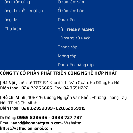
ống tròn cứng
Ổ cắm âm sàn
ống đàn hồi - ruột gà
Ổ cắm âm bàn
ống dẹt
Phụ kiện
Phụ kiện
TỦ - THANG MÁNG
Tủ mạng, tủ Rack
Thang cáp
Máng cáp
Phụ kiện máng cáp
CÔNG TY CỔ PHẦN PHÁT TRIỂN CÔNG NGHỆ HỢP NHẤT
[ Hà Nội ]
Liền kề TT17-B4 Khu đô thị Văn Quán, Hà Đông, Hà Nội.
Điện thoại:
024.22255666
- Fax:
04.35511222
[ Hồ Chí Minh ]
108/1/6 Đường Nguyễn Văn Khối, Phường Thông Tây
Hội, TP Hồ Chí Minh.
Điện thoại:
028.62959899 - 028.62959919
0965 828696
- 0988 727 787
Di Động:
Email:
annd@hopnhatgroup.com
- Website:
https://vattudienhanoi.com