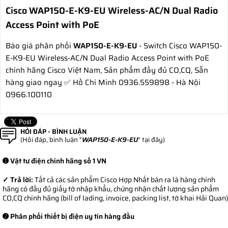
Cisco WAP150-E-K9-EU Wireless-AC/N Dual Radio
Access Point with PoE
Báo giá phân phối
WAP150-E-K9-EU
- Switch Cisco WAP150-
E-K9-EU Wireless-AC/N Dual Radio Access Point with PoE
chính hãng Cisco Việt Nam, Sản phẩm đầy đủ CO,CQ, Sẵn
hàng giao ngay ✅ Hồ Chí Minh 0936.559898 - Hà Nội
0966.100110
HỎI ĐÁP - BÌNH LUẬN
(Hỏi đáp, bình luận "
WAP150-E-K9-EU
" tại đây)
➊ Vật tư điện chính hãng số 1 VN
✓ Trả lời:
Tất cả các sản phẩm Cisco Hợp Nhất bán ra là hàng chính
hãng có đầy đủ giấy tờ nhập khẩu, chứng nhận chất lượng sản phẩm
CO,CQ chính hãng (bill of lading, invoice, packing list, tờ khai Hải Quan)
➋ Phân phối thiết bị điện uy tín hàng đầu