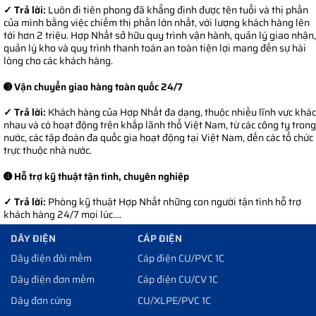
✓ Trả lời:
Luôn đi tiên phong đã khẳng định được tên tuổi và thị phần
của mình bằng việc chiếm thị phần lớn nhất, với lượng khách hàng lên
tới hơn 2 triệu. Hợp Nhất sở hữu quy trình vận hành, quản lý giao nhận,
quản lý kho và quy trình thanh toán an toàn tiện lợi mang đến sự hài
lòng cho các khách hàng.
➌ Vận chuyển giao hàng toàn quốc 24/7
✓ Trả lời:
Khách hàng của Hợp Nhất đa dạng, thuộc nhiều lĩnh vực khác
nhau và có hoạt động trên khắp lãnh thổ Việt Nam, từ các công ty trong
nước, các tập đoàn đa quốc gia hoạt động tại Việt Nam, đến các tổ chức
trực thuộc nhà nước.
➍ Hỗ trợ kỹ thuật tận tình, chuyên nghiệp
✓ Trả lời:
Phòng kỹ thuật Hợp Nhất những con người tận tình hỗ trợ
khách hàng 24/7 mọi lúc....
DÂY ĐIỆN
CÁP ĐIỆN
Dây điện đôi mềm
Cáp điện CU/PVC 1C
Dây điện đơn mềm
Cáp điện CU/CV 1C
Dây đơn cứng
CU/XLPE/PVC 1C