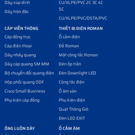
Dây xúp dính
CU/XLPE/PVC 2C 3C 4C
5C
Dây tròn đặc
CU/XLPE/PVC/DSTA/PVC
CÁP VIỄN THÔNG
THIẾT BỊ ĐIỆN ROMAN
Cáp đồng trục
Ổ cắm điện
Cáp điện thoại
Đế Roman
Dây nhảy quang
Mặt công tắc Roman
Dây cáp quang SM MM
Đèn ốp trần
Bộ chuyển đổi quang điện
Đèn Downlight LED
Hộp phối quang ODF
Công tăc điện
Cisco Small Business
Ổ âm sàn
Phụ kiện cáp đồng
Phụ kiện điện
Quạt Thông Gió
Đèn LED EXIT
ỐNG LUỒN DÂY
Ổ CẮM ÂM