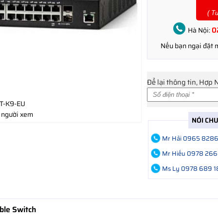
( T
0
Hà Nội:
Nếu bạn ngại đặt
Để lại thông tin, Hợp 
T-K9-EU
 người xem
NÓI CH
Mr Hải 0965 828
Mr Hiếu 0978 266
Ms Ly 0978 689 1
ble Switch