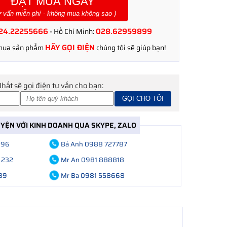
ĐẶT MUA NGAY
ư vấn miễn phí - không mua không sao )
24.22255666
028.62959899
- Hồ Chí Minh:
HÃY GỌI ĐIỆN
 mua sản phẩm
chúng tôi sẽ giúp bạn!
Nhất sẽ gọi điện tư vấn cho bạn:
UYỆN VỚI KINH DOANH QUA SKYPE, ZALO
696
Bá Anh 0988 727787
 232
Mr An 0981 888818
89
Mr Ba 0981 558668