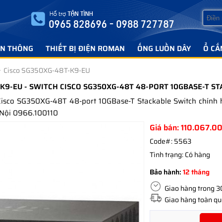
ỄN THÔNG
THIẾT BỊ ĐIỆN ROMAN
ỐNG LUỒN DÂY
Ổ CẮ
Cisco SG350XG-48T-K9-EU
-K9-EU - SWITCH CISCO SG350XG-48T 48-PORT 10GBASE-T S
isco SG350XG-48T 48-port 10GBase-T Stackable Switch chính 
Nội 0966.100110
Giá bán:
110.067.0
Code#:
5563
Tình trạng:
Có hàng
Bảo hành:
12 tháng
Giao hàng trong 30 
Giao hàng toàn quố