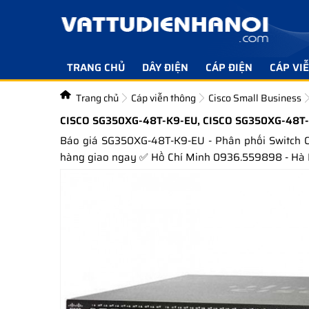
TRANG CHỦ
DÂY ĐIỆN
CÁP ĐIỆN
CÁP VI
Trang chủ
Cáp viễn thông
Cisco Small Business
CISCO SG350XG-48T-K9-EU, CISCO SG350XG-48T
Báo giá SG350XG-48T-K9-EU - Phân phối Switch C
hàng giao ngay ✅ Hồ Chí Minh 0936.559898 - Hà 