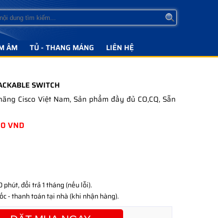
M ÂM
TỦ - THANG MÁNG
LIÊN HỆ
TACKABLE SWITCH
hãng Cisco Việt Nam, Sản phẩm đầy đủ CO,CQ, Sẵn
00
VND
phút, đổi trả 1 tháng (nếu lỗi).
c - thanh toán tại nhà (khi nhận hàng).