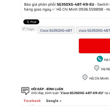
Báo giá phân phối
SG350XG-48T-K9-EU
- Switch
hàng giao ngay ✅ Hồ Chí Minh 0936.559898 - H
Tags
Cisco SG350XG-48T
cisco SG350XG-48
Hà 
Hà Nộ
Hồ Chí Minh:
HỎI ĐÁP - BÌNH LUẬN
(Hỏi đáp, bình luận "
Cisco SG350XG-48T-K9-EU
" tại
Facebook
Google +