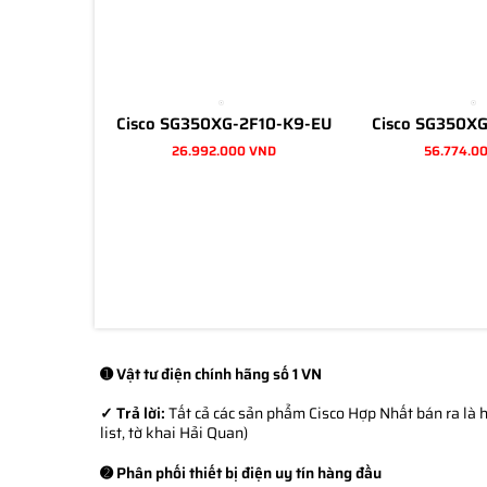
Cisco SG350XG-2F10-K9-EU
Cisco SG350X
26.992.000 VND
56.774.0
➊ Vật tư điện chính hãng số 1 VN
✓ Trả lời:
Tất cả các sản phẩm Cisco Hợp Nhất bán ra là h
list, tờ khai Hải Quan)
➋ Phân phối thiết bị điện uy tín hàng đầu