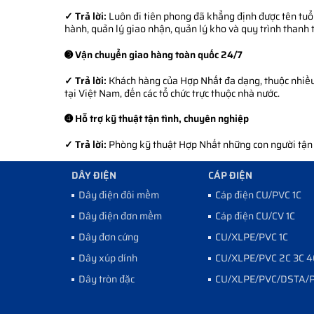
✓ Trả lời:
Luôn đi tiên phong đã khẳng định được tên tuổi
hành, quản lý giao nhận, quản lý kho và quy trình thanh 
➌ Vận chuyển giao hàng toàn quốc 24/7
✓ Trả lời:
Khách hàng của Hợp Nhất đa dạng, thuộc nhiều l
tại Việt Nam, đến các tổ chức trực thuộc nhà nước.
➍ Hỗ trợ kỹ thuật tận tình, chuyên nghiệp
✓ Trả lời:
Phòng kỹ thuật Hợp Nhất những con người tận tì
DÂY ĐIỆN
CÁP ĐIỆN
Dây điện đôi mềm
Cáp điện CU/PVC 1C
Dây điện đơn mềm
Cáp điện CU/CV 1C
Dây đơn cứng
CU/XLPE/PVC 1C
Dây xúp dính
CU/XLPE/PVC 2C 3C 4
Dây tròn đặc
CU/XLPE/PVC/DSTA/