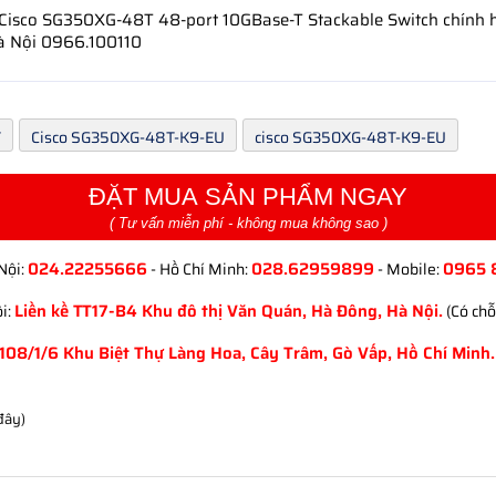
 Cisco SG350XG-48T 48-port 10GBase-T Stackable Switch chính 
à Nội 0966.100110
T
Cisco SG350XG-48T-K9-EU
cisco SG350XG-48T-K9-EU
ĐẶT MUA SẢN PHẨM NGAY
( Tư vấn miễn phí - không mua không sao )
024.22255666
028.62959899
0965 
Nội:
- Hồ Chí Minh:
- Mobile:
Liền kề TT17-B4 Khu đô thị Văn Quán, Hà Đông, Hà Nội.
i:
(Có chỗ
108/1/6 Khu Biệt Thự Làng Hoa, Cây Trâm, Gò Vấp, Hồ Chí Minh.
 đây)