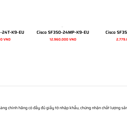
G-24T-K9-EU
Cisco SF350-24MP-K9-EU
Cisco SF3
00 VND
12.960.000 VND
2.779
àng chính hãng có đầy đủ giấy tờ nhập khẩu, chứng nhận chất lượng sản 