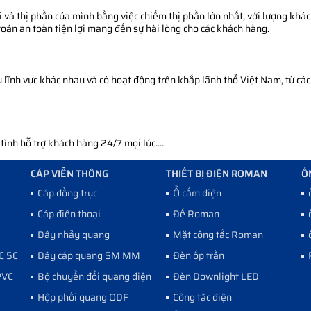
 và thị phần của mình bằng việc chiếm thị phần lớn nhất, với lượng khác
toán an toàn tiện lợi mang đến sự hài lòng cho các khách hàng.
ĩnh vực khác nhau và có hoạt động trên khắp lãnh thổ Việt Nam, từ các 
nh hỗ trợ khách hàng 24/7 mọi lúc....
CÁP VIỄN THÔNG
THIẾT BỊ ĐIỆN ROMAN
Ố
Cáp đồng trục
Ổ cắm điện
Cáp điện thoại
Đế Roman
Dây nhảy quang
Mặt công tắc Roman
C 5C
Dây cáp quang SM MM
Đèn ốp trần
PVC
Bộ chuyển đổi quang điện
Đèn Downlight LED
Hộp phối quang ODF
Công tăc điện