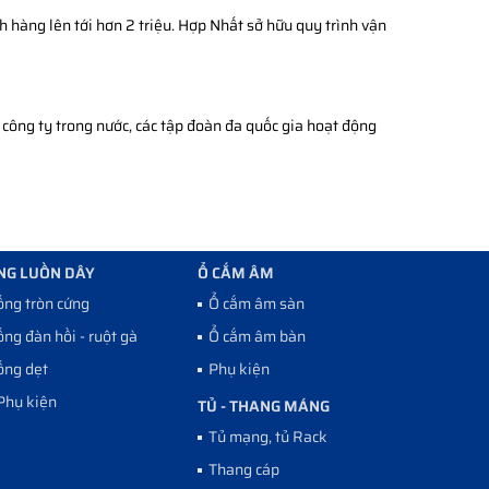
h hàng lên tới hơn 2 triệu. Hợp Nhất sở hữu quy trình vận
công ty trong nước, các tập đoàn đa quốc gia hoạt động
NG LUỒN DÂY
Ổ CẮM ÂM
ống tròn cứng
Ổ cắm âm sàn
ống đàn hồi - ruột gà
Ổ cắm âm bàn
ống dẹt
Phụ kiện
Phụ kiện
TỦ - THANG MÁNG
Tủ mạng, tủ Rack
Thang cáp