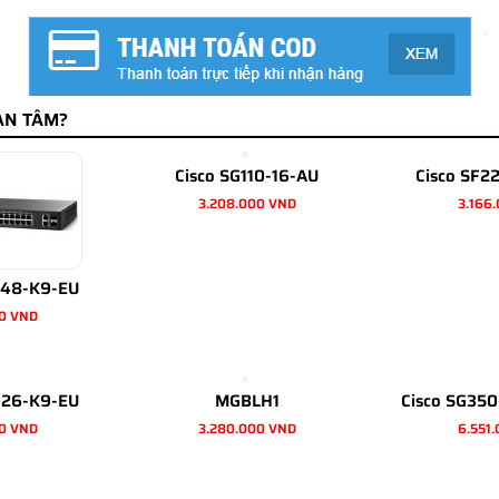
AN TÂM?
Cisco SG110-16-AU
Cisco SF2
3.208.000 VND
3.166
-48-K9-EU
0 VND
-26-K9-EU
MGBLH1
Cisco SG35
0 VND
3.280.000 VND
6.551