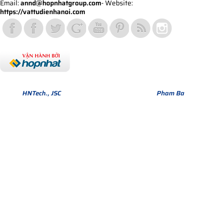
Email:
annd@hopnhatgroup.com
- Website:
https://vattudienhanoi.com
Bản quyền thuộc về Hợp Nhất Group. Phiên bản Version 1.
© 2013
HNTech., JSC
All Rights Reserved. Design by
Pham Ba