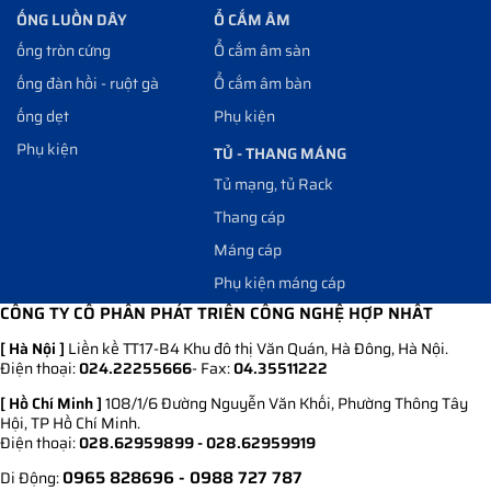
ỐNG LUỒN DÂY
Ổ CẮM ÂM
ống tròn cứng
Ổ cắm âm sàn
ống đàn hồi - ruột gà
Ổ cắm âm bàn
ống dẹt
Phụ kiện
Phụ kiện
TỦ - THANG MÁNG
Tủ mạng, tủ Rack
Thang cáp
Máng cáp
Phụ kiện máng cáp
CÔNG TY CỔ PHẦN PHÁT TRIỂN CÔNG NGHỆ HỢP NHẤT
[ Hà Nội ]
Liền kề TT17-B4 Khu đô thị Văn Quán, Hà Đông, Hà Nội.
Điện thoại:
024.22255666
- Fax:
04.35511222
[ Hồ Chí Minh ]
108/1/6 Đường Nguyễn Văn Khối, Phường Thông Tây
Hội, TP Hồ Chí Minh.
Điện thoại:
028.62959899 - 028.62959919
0965 828696
- 0988 727 787
Di Động: