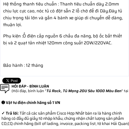
Hệ thống thanh tiêu chuẩn : Thanh tiêu chuẩn dày 2.0mm
chịu lực cực cao, nóc tủ có đột sẵn 2 lỗ chờ để đi Dây.Đáy tủ
chịu trọng tải lớn và gắn 4 bánh xe giúp di chuyển dễ dàng,
thuận lợi.
Phụ kiện :Ổ điện cấp nguồn 6 chấu đa năng, bộ ốc bắt thiết
bị và 2 quạt tản nhiệt 120mm công suất 20W/220VAC.
Bảo hành : 12 tháng
HỎI ĐÁP - BÌNH LUẬN
(Hỏi đáp, bình luận "
Tủ Rack, Tủ Mạng 20U Sâu 1000 Màu Đen
" tạ
➊ Vật tư điện chính hãng số 1 VN
✓ Trả lời:
Tất cả các sản phẩm Cisco Hợp Nhất bán ra là hàng chính
hãng có đầy đủ giấy tờ nhập khẩu, chứng nhận chất lượng sản phẩm
CO,CQ chính hãng (bill of lading, invoice, packing list, tờ khai Hải Quan)