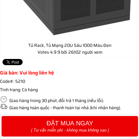
Tủ Rack, Tủ Mạng 20U Sâu 1000 Màu Đen
Votes
4.9
9
bởi 26102 người xem
Giá bán: Vui lòng liên hệ
Code#:
5210
Tình trạng:
Có hàng
Giao hàng trong 30 phút, đổi trả 1 tháng (nếu lỗi).
Giao hàng toàn quốc - thanh toán tại nhà (khi nhận hàng).
ĐẶT MUA NGAY
( Tư vấn miễn phí - không mua không sao )