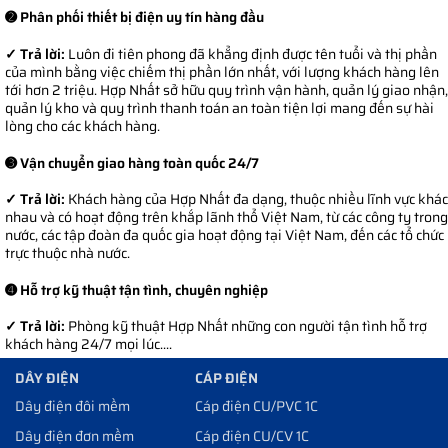
➋ Phân phối thiết bị điện uy tín hàng đầu
✓ Trả lời:
Luôn đi tiên phong đã khẳng định được tên tuổi và thị phần
của mình bằng việc chiếm thị phần lớn nhất, với lượng khách hàng lên
tới hơn 2 triệu. Hợp Nhất sở hữu quy trình vận hành, quản lý giao nhận,
quản lý kho và quy trình thanh toán an toàn tiện lợi mang đến sự hài
lòng cho các khách hàng.
➌ Vận chuyển giao hàng toàn quốc 24/7
✓ Trả lời:
Khách hàng của Hợp Nhất đa dạng, thuộc nhiều lĩnh vực khác
nhau và có hoạt động trên khắp lãnh thổ Việt Nam, từ các công ty trong
nước, các tập đoàn đa quốc gia hoạt động tại Việt Nam, đến các tổ chức
trực thuộc nhà nước.
➍ Hỗ trợ kỹ thuật tận tình, chuyên nghiệp
✓ Trả lời:
Phòng kỹ thuật Hợp Nhất những con người tận tình hỗ trợ
khách hàng 24/7 mọi lúc....
DÂY ĐIỆN
CÁP ĐIỆN
Dây điện đôi mềm
Cáp điện CU/PVC 1C
Dây điện đơn mềm
Cáp điện CU/CV 1C