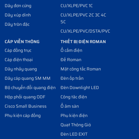
Dây đơn cứng
CU/XLPE/PVC 1C
Dây xúp dính
CU/XLPE/PVC 2C 3C 4C
5C
Dây tròn đặc
CU/XLPE/PVC/DSTA/PVC
CÁP VIỄN THÔNG
THIẾT BỊ ĐIỆN ROMAN
Cáp đồng trục
Ổ cắm điện
Cáp điện thoại
Đế Roman
Dây nhảy quang
Mặt công tắc Roman
Dây cáp quang SM MM
Đèn ốp trần
Bộ chuyển đổi quang điện
Đèn Downlight LED
Hộp phối quang ODF
Công tăc điện
Cisco Small Business
Ổ âm sàn
Phụ kiện cáp đồng
Phụ kiện điện
Quạt Thông Gió
Đèn LED EXIT