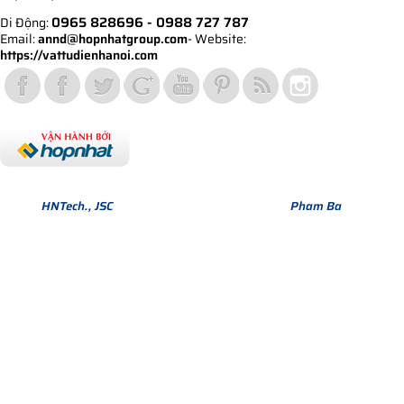
0965 828696
- 0988 727 787
Di Động:
Email:
annd@hopnhatgroup.com
- Website:
https://vattudienhanoi.com
Bản quyền thuộc về Hợp Nhất Group. Phiên bản Version 1.
© 2013
HNTech., JSC
All Rights Reserved. Design by
Pham Ba