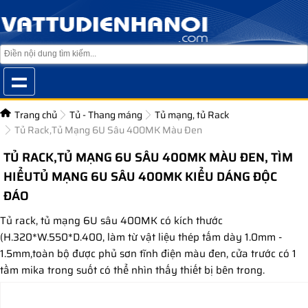
Trang chủ
Tủ - Thang máng
Tủ mạng, tủ Rack
Tủ Rack,Tủ Mạng 6U Sâu 400MK Màu Đen
TỦ RACK,TỦ MẠNG 6U SÂU 400MK MÀU ĐEN, TÌM
HIỂUTỦ MẠNG 6U SÂU 400MK KIỂU DÁNG ĐỘC
ĐÁO
Tủ rack, tủ mạng 6U sâu 400MK có kích thước
(H.320*W.550*D.400, làm từ vật liệu thép tấm dày 1.0mm -
1.5mm,toàn bộ được phủ sơn tĩnh điện màu đen, cửa trước có 1
tầm mika trong suốt có thể nhìn thấy thiết bị bên trong.