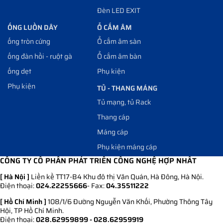
Đèn LED EXIT
ỐNG LUỒN DÂY
Ổ CẮM ÂM
ống tròn cứng
Ổ cắm âm sàn
ống đàn hồi - ruột gà
Ổ cắm âm bàn
ống dẹt
Phụ kiện
Phụ kiện
TỦ - THANG MÁNG
Tủ mạng, tủ Rack
Thang cáp
Máng cáp
Phụ kiện máng cáp
CÔNG TY CỔ PHẦN PHÁT TRIỂN CÔNG NGHỆ HỢP NHẤT
[ Hà Nội ]
Liền kề TT17-B4 Khu đô thị Văn Quán, Hà Đông, Hà Nội.
Điện thoại:
024.22255666
- Fax:
04.35511222
[ Hồ Chí Minh ]
108/1/6 Đường Nguyễn Văn Khối, Phường Thông Tây
Hội, TP Hồ Chí Minh.
Điện thoại:
028.62959899 - 028.62959919