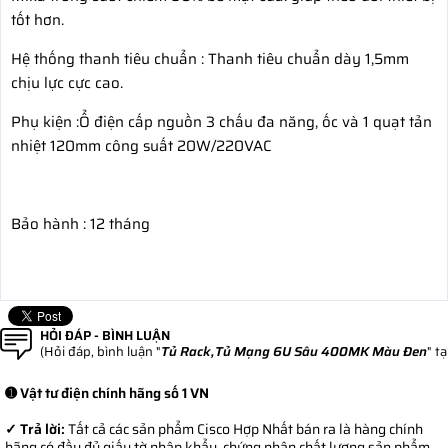
tốt hơn.
Hệ thống thanh tiêu chuẩn : Thanh tiêu chuẩn dày 1,5mm
chịu lực cực cao.
Phụ kiện :Ổ điện cấp nguồn 3 chấu đa năng, ốc và 1 quạt tản
nhiệt 120mm công suất 20W/220VAC
Bảo hành : 12 tháng
HỎI ĐÁP - BÌNH LUẬN
(Hỏi đáp, bình luận "
Tủ Rack,Tủ Mạng 6U Sâu 400MK Màu Đen
" t
➊ Vật tư điện chính hãng số 1 VN
✓ Trả lời:
Tất cả các sản phẩm Cisco Hợp Nhất bán ra là hàng chính
hãng có đầy đủ giấy tờ nhập khẩu, chứng nhận chất lượng sản phẩm