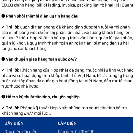
CO,CQ chính hãng (bill of lading, invoice, packing list, tờ khai Hải Quan)
➋ Phân phối thiết bị điện uy tín hàng đầu
✓ Trả lời:
Luôn đi tiên phong đã khẳng định được tên tuổi và thị phần
của mình bằng việc chiếm thị phần lớn nhất, với lượng khách hàng lên
tới hơn 2 triệu. Hợp Nhất sở hữu quy trình vận hành, quản lý giao nhận,
quản lý kho và quy trình thanh toán an toàn tiện lợi mang đến sự hài
lòng cho các khách hàng.
➌ Vận chuyển giao hàng toàn quốc 24/7
✓ Trả lời:
Khách hàng của Hợp Nhất đa dạng, thuộc nhiều lĩnh vực khác
nhau và có hoạt động trên khắp lãnh thổ Việt Nam, từ các công ty trong
nước, các tập đoàn đa quốc gia hoạt động tại Việt Nam, đến các tổ chức
trực thuộc nhà nước.
➍ Hỗ trợ kỹ thuật tận tình, chuyên nghiệp
✓ Trả lời:
Phòng kỹ thuật Hợp Nhất những con người tận tình hỗ trợ
khách hàng 24/7 mọi lúc....
DÂY ĐIỆN
CÁP ĐIỆN
Dây điện đôi mềm
Cáp điện CU/PVC 1C