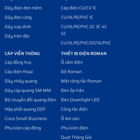
Dây điện đơn mềm
Cáp điện CU/CV 1C
Dây đơn cứng
CU/XLPE/PVC 1C
Dây xúp dính
CU/XLPE/PVC 2C 3C 4C
5C
Dây tròn đặc
CU/XLPE/PVC/DSTA/PVC
CÁP VIỄN THÔNG
THIẾT BỊ ĐIỆN ROMAN
Cáp đồng trục
Ổ cắm điện
Cáp điện thoại
Đế Roman
Dây nhảy quang
Mặt công tắc Roman
Dây cáp quang SM MM
Đèn ốp trần
Bộ chuyển đổi quang điện
Đèn Downlight LED
Hộp phối quang ODF
Công tăc điện
Cisco Small Business
Ổ âm sàn
Phụ kiện cáp đồng
Phụ kiện điện
Quạt Thông Gió