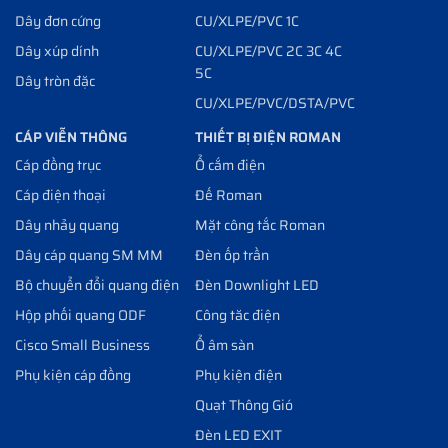
Dây đơn cứng
CU/XLPE/PVC 1C
Dây xúp dính
CU/XLPE/PVC 2C 3C 4C
5C
Dây tròn đặc
CU/XLPE/PVC/DSTA/PVC
CÁP VIỄN THÔNG
THIẾT BỊ ĐIỆN ROMAN
Cáp đồng trục
Ổ cắm điện
Cáp điện thoại
Đế Roman
Dây nhảy quang
Mặt công tắc Roman
Dây cáp quang SM MM
Đèn ốp trần
Bộ chuyển đổi quang điện
Đèn Downlight LED
Hộp phối quang ODF
Công tăc điện
Cisco Small Business
Ổ âm sàn
Phụ kiện cáp đồng
Phụ kiện điện
Quạt Thông Gió
Đèn LED EXIT