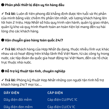
➋ Phân phối thiết bị điện uy tín hàng đầu
✓ Trả lời:
Luôn đi tiên phong đã khẳng định được tên tuổi và thị phần
của mình bằng việc chiếm thị phần lớn nhất, với lượng khách hàng lên
tới hơn 2 triệu. Hợp Nhất sở hữu quy trình vận hành, quản lý giao nhận,
quản lý kho và quy trình thanh toán an toàn tiện lợi mang đến sự hài
lòng cho các khách hàng.
➌ Vận chuyển giao hàng toàn quốc 24/7
✓ Trả lời:
Khách hàng của Hợp Nhất đa dạng, thuộc nhiều lĩnh vực khác
nhau và có hoạt động trên khắp lãnh thổ Việt Nam, từ các công ty trong
nước, các tập đoàn đa quốc gia hoạt động tại Việt Nam, đến các tổ chức
trực thuộc nhà nước.
➍ Hỗ trợ kỹ thuật tận tình, chuyên nghiệp
✓ Trả lời:
Phòng kỹ thuật Hợp Nhất những con người tận tình hỗ trợ
khách hàng 24/7 mọi lúc....
DÂY ĐIỆN
CÁP ĐIỆN
Dây điện đôi mềm
Cáp điện CU/PVC 1C
Dây điện đơn mềm
Cáp điện CU/CV 1C