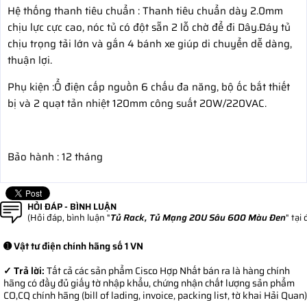
Hệ thống thanh tiêu chuẩn : Thanh tiêu chuẩn dày 2.0mm
chịu lực cực cao, nóc tủ có đột sẵn 2 lỗ chờ để đi Dây.Đáy tủ
chịu trọng tải lớn và gắn 4 bánh xe giúp di chuyển dễ dàng,
thuận lợi.
Phụ kiện :Ổ điện cấp nguồn 6 chấu đa năng, bộ ốc bắt thiết
bị và 2 quạt tản nhiệt 120mm công suất 20W/220VAC.
Bảo hành : 12 tháng
HỎI ĐÁP - BÌNH LUẬN
(Hỏi đáp, bình luận "
Tủ Rack, Tủ Mạng 20U Sâu 600 Màu Đen
" tại
➊ Vật tư điện chính hãng số 1 VN
✓ Trả lời:
Tất cả các sản phẩm Cisco Hợp Nhất bán ra là hàng chính
hãng có đầy đủ giấy tờ nhập khẩu, chứng nhận chất lượng sản phẩm
CO,CQ chính hãng (bill of lading, invoice, packing list, tờ khai Hải Quan)