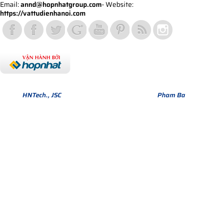
Email:
annd@hopnhatgroup.com
- Website:
https://vattudienhanoi.com
Bản quyền thuộc về Hợp Nhất Group. Phiên bản Version 1.
© 2013
HNTech., JSC
All Rights Reserved. Design by
Pham Ba