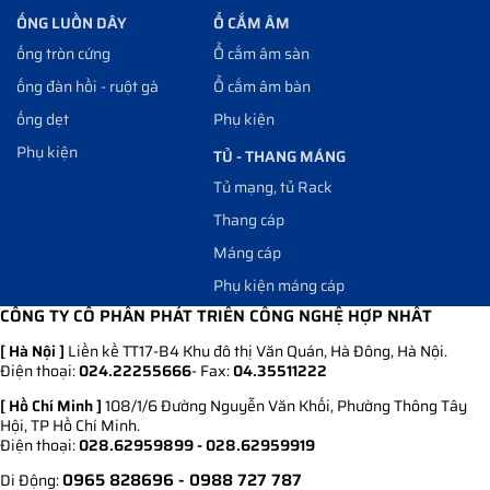
ỐNG LUỒN DÂY
Ổ CẮM ÂM
ống tròn cứng
Ổ cắm âm sàn
ống đàn hồi - ruột gà
Ổ cắm âm bàn
ống dẹt
Phụ kiện
Phụ kiện
TỦ - THANG MÁNG
Tủ mạng, tủ Rack
Thang cáp
Máng cáp
Phụ kiện máng cáp
CÔNG TY CỔ PHẦN PHÁT TRIỂN CÔNG NGHỆ HỢP NHẤT
[ Hà Nội ]
Liền kề TT17-B4 Khu đô thị Văn Quán, Hà Đông, Hà Nội.
Điện thoại:
024.22255666
- Fax:
04.35511222
[ Hồ Chí Minh ]
108/1/6 Đường Nguyễn Văn Khối, Phường Thông Tây
Hội, TP Hồ Chí Minh.
Điện thoại:
028.62959899 - 028.62959919
0965 828696
- 0988 727 787
Di Động: