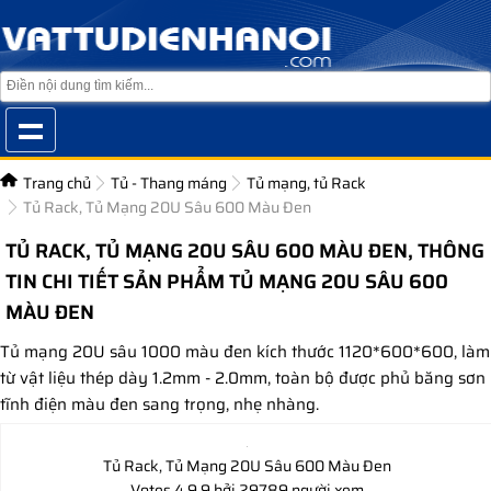
Trang chủ
Tủ - Thang máng
Tủ mạng, tủ Rack
Tủ Rack, Tủ Mạng 20U Sâu 600 Màu Đen
TỦ RACK, TỦ MẠNG 20U SÂU 600 MÀU ĐEN, THÔNG
TIN CHI TIẾT SẢN PHẨM TỦ MẠNG 20U SÂU 600
MÀU ĐEN
Tủ mạng 20U sâu 1000 màu đen kích thước 1120*600*600, làm
từ vật liệu thép dày 1.2mm - 2.0mm, toàn bộ được phủ băng sơn
tĩnh điện màu đen sang trọng, nhẹ nhàng.
Tủ Rack, Tủ Mạng 20U Sâu 600 Màu Đen
Votes
4.9
9
bởi 29789 người xem