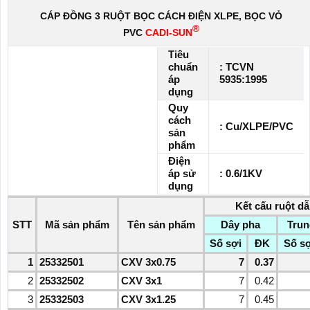
CÁP ĐỒNG 3 RUỘT BỌC CÁCH ĐIỆN XLPE, BỌC VỎ
®
PVC
CADI-SUN
Tiêu
chuẩn
: TCVN
áp
5935:1995
dụng
Quy
cách
: Cu/XLPE/PVC
sản
phẩm
Điện
áp sử
: 0.6/1KV
dụng
Kết cấu ruột d
STT
Mã sản phẩm
Tên sản phẩm
Dây pha
Trun
Số sợi
ĐK
Số sợ
1
25332501
CXV 3x0.75
7
0.37
2
25332502
CXV 3x1
7
0.42
3
25332503
CXV 3x1.25
7
0.45