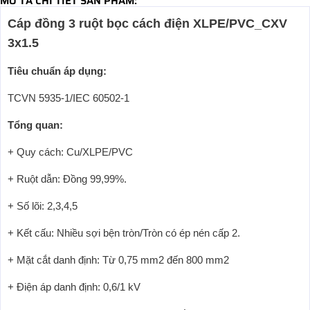
MÔ TẢ CHI TIẾT SẢN PHẨM:
Cáp đồng 3 ruột bọc cách điện XLPE/PVC_CXV
3x1.5
Tiêu chuẩn áp dụng:
TCVN 5935-1/IEC 60502-1
Tổng quan:
+ Quy cách: Cu/XLPE/PVC
+ Ruột dẫn: Đồng 99,99%.
+ Số lõi: 2,3,4,5
+ Kết cấu: Nhiều sợi bện tròn/Tròn có ép nén cấp 2.
+ Mặt cắt danh định: Từ 0,75 mm2 đến 800 mm2
+ Điện áp danh định: 0,6/1 kV