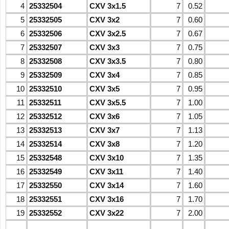
4
25332504
CXV 3x1.5
7
0.52
5
25332505
CXV 3x2
7
0.60
6
25332506
CXV 3x2.5
7
0.67
7
25332507
CXV 3x3
7
0.75
8
25332508
CXV 3x3.5
7
0.80
9
25332509
CXV 3x4
7
0.85
10
25332510
CXV 3x5
7
0.95
11
25332511
CXV 3x5.5
7
1.00
12
25332512
CXV 3x6
7
1.05
13
25332513
CXV 3x7
7
1.13
14
25332514
CXV 3x8
7
1.20
15
25332548
CXV 3x10
7
1.35
16
25332549
CXV 3x11
7
1.40
17
25332550
CXV 3x14
7
1.60
18
25332551
CXV 3x16
7
1.70
19
25332552
CXV 3x22
7
2.00