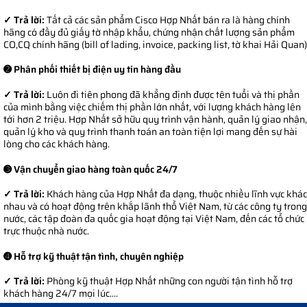
✓ Trả lời:
Tất cả các sản phẩm Cisco Hợp Nhất bán ra là hàng chính
hãng có đầy đủ giấy tờ nhập khẩu, chứng nhận chất lượng sản phẩm
CO,CQ chính hãng (bill of lading, invoice, packing list, tờ khai Hải Quan)
➋ Phân phối thiết bị điện uy tín hàng đầu
✓ Trả lời:
Luôn đi tiên phong đã khẳng định được tên tuổi và thị phần
của mình bằng việc chiếm thị phần lớn nhất, với lượng khách hàng lên
tới hơn 2 triệu. Hợp Nhất sở hữu quy trình vận hành, quản lý giao nhận,
quản lý kho và quy trình thanh toán an toàn tiện lợi mang đến sự hài
lòng cho các khách hàng.
➌ Vận chuyển giao hàng toàn quốc 24/7
✓ Trả lời:
Khách hàng của Hợp Nhất đa dạng, thuộc nhiều lĩnh vực khác
nhau và có hoạt động trên khắp lãnh thổ Việt Nam, từ các công ty trong
nước, các tập đoàn đa quốc gia hoạt động tại Việt Nam, đến các tổ chức
trực thuộc nhà nước.
➍ Hỗ trợ kỹ thuật tận tình, chuyên nghiệp
✓ Trả lời:
Phòng kỹ thuật Hợp Nhất những con người tận tình hỗ trợ
khách hàng 24/7 mọi lúc....