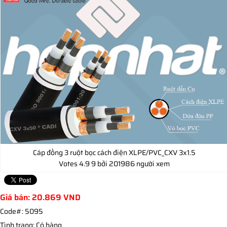
Cáp đồng 3 ruột bọc cách điện XLPE/PVC_CXV 3x1.5
Votes
4.9
9
bởi 201986 người xem
Giá bán:
20.869
VND
Code#:
5095
Tình trạng:
Có hàng