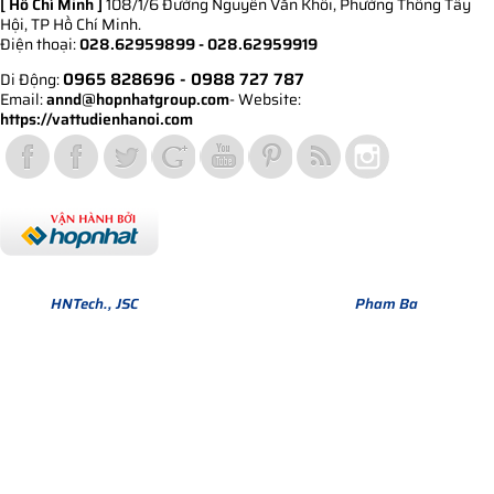
[ Hồ Chí Minh ]
108/1/6 Đường Nguyễn Văn Khối, Phường Thông Tây
Hội, TP Hồ Chí Minh.
Điện thoại:
028.62959899 - 028.62959919
0965 828696
- 0988 727 787
Di Động:
Email:
annd@hopnhatgroup.com
- Website:
https://vattudienhanoi.com
Bản quyền thuộc về Hợp Nhất Group. Phiên bản Version 1.
© 2013
HNTech., JSC
All Rights Reserved. Design by
Pham Ba