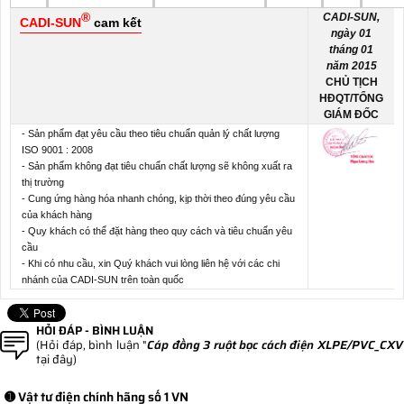
®
CADI-SUN,
CADI-SUN
cam kết
ngày 01
tháng 01
năm 2015
CHỦ TỊCH
HĐQT/TỔNG
GIÁM ĐỐC
- Sản phẩm đạt yêu cầu theo tiêu chuẩn quản lý chất lượng
ISO 9001 : 2008
- Sản phẩm không đạt tiêu chuẩn chất lượng sẽ không xuất ra
thị trường
- Cung ứng hàng hóa nhanh chóng, kịp thời theo đúng yêu cầu
của khách hàng
- Quy khách có thể đặt hàng theo quy cách và tiêu chuẩn yêu
cầu
- Khi có nhu cầu, xin Quý khách vui lòng liên hệ với các chi
nhánh của CADI-SUN trên toàn quốc
HỎI ĐÁP - BÌNH LUẬN
(Hỏi đáp, bình luận "
Cáp đồng 3 ruột bọc cách điện XLPE/PVC_CXV
tại đây)
➊ Vật tư điện chính hãng số 1 VN