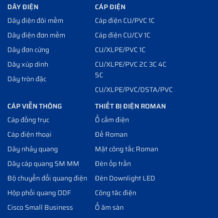
DÂY ĐIỆN
CÁP ĐIỆN
Dây điện đôi mềm
Cáp điện CU/PVC 1C
Dây điện đơn mềm
Cáp điện CU/CV 1C
Dây đơn cứng
CU/XLPE/PVC 1C
Dây xúp dính
CU/XLPE/PVC 2C 3C 4C
5C
Dây tròn đặc
CU/XLPE/PVC/DSTA/PVC
CÁP VIỄN THÔNG
THIẾT BỊ ĐIỆN ROMAN
Cáp đồng trục
Ổ cắm điện
Cáp điện thoại
Đế Roman
Dây nhảy quang
Mặt công tắc Roman
Dây cáp quang SM MM
Đèn ốp trần
Bộ chuyển đổi quang điện
Đèn Downlight LED
Hộp phối quang ODF
Công tăc điện
Cisco Small Business
Ổ âm sàn