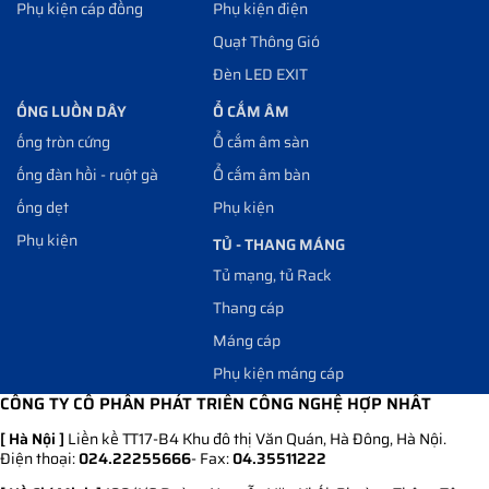
Phụ kiện cáp đồng
Phụ kiện điện
Quạt Thông Gió
Đèn LED EXIT
ỐNG LUỒN DÂY
Ổ CẮM ÂM
ống tròn cứng
Ổ cắm âm sàn
ống đàn hồi - ruột gà
Ổ cắm âm bàn
ống dẹt
Phụ kiện
Phụ kiện
TỦ - THANG MÁNG
Tủ mạng, tủ Rack
Thang cáp
Máng cáp
Phụ kiện máng cáp
CÔNG TY CỔ PHẦN PHÁT TRIỂN CÔNG NGHỆ HỢP NHẤT
[ Hà Nội ]
Liền kề TT17-B4 Khu đô thị Văn Quán, Hà Đông, Hà Nội.
Điện thoại:
024.22255666
- Fax:
04.35511222