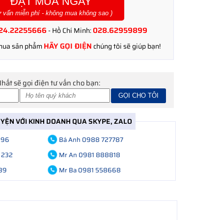
ĐẶT MUA NGAY
ư vấn miễn phí - không mua không sao )
24.22255666
028.62959899
- Hồ Chí Minh:
HÃY GỌI ĐIỆN
 mua sản phẩm
chúng tôi sẽ giúp bạn!
Nhất sẽ gọi điện tư vấn cho bạn:
UYỆN VỚI KINH DOANH QUA SKYPE, ZALO
696
Bá Anh 0988 727787
 232
Mr An 0981 888818
89
Mr Ba 0981 558668