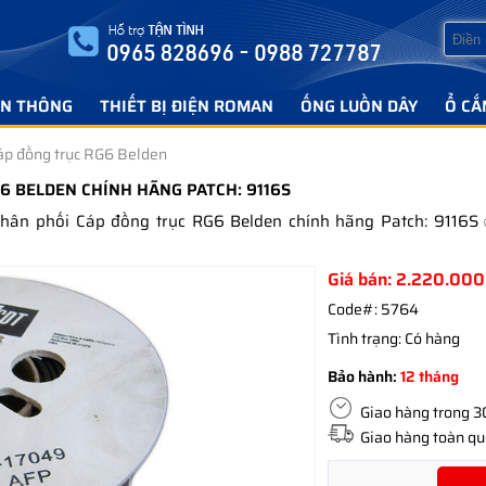
ỄN THÔNG
THIẾT BỊ ĐIỆN ROMAN
ỐNG LUỒN DÂY
Ổ CẮ
áp đồng trục RG6 Belden
6 BELDEN CHÍNH HÃNG PATCH: 9116S
 phân phối Cáp đồng trục RG6 Belden chính hãng Patch: 9116
Giá bán:
2.220.000
Code#:
5764
Tình trạng:
Có hàng
Bảo hành:
12 tháng
Giao hàng trong 30 
Giao hàng toàn quố