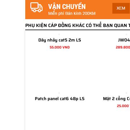
PHỤ KIỆN CÁP ĐỒNG KHÁC CÓ THỂ BẠN QUAN 
Dây nhảy cat5 2m LS
JW04
55.000 VND
289.80
Patch panel cat6 48p LS
Mặt 2 cổng 
25.000