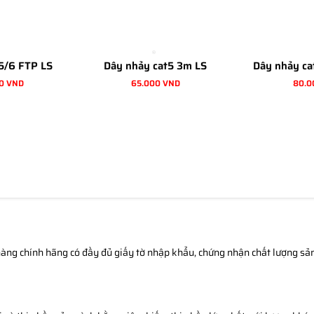
5/6 FTP LS
Dây nhảy cat5 3m LS
Dây nhảy ca
0 VND
65.000 VND
80.0
àng chính hãng có đầy đủ giấy tờ nhập khẩu, chứng nhận chất lượng sản 