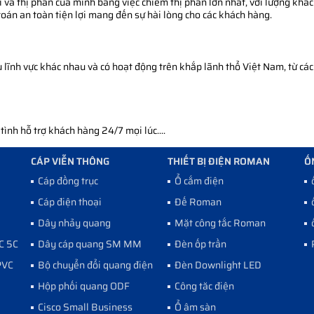
 và thị phần của mình bằng việc chiếm thị phần lớn nhất, với lượng khác
toán an toàn tiện lợi mang đến sự hài lòng cho các khách hàng.
ĩnh vực khác nhau và có hoạt động trên khắp lãnh thổ Việt Nam, từ các 
nh hỗ trợ khách hàng 24/7 mọi lúc....
CÁP VIỄN THÔNG
THIẾT BỊ ĐIỆN ROMAN
Ố
Cáp đồng trục
Ổ cắm điện
Cáp điện thoại
Đế Roman
Dây nhảy quang
Mặt công tắc Roman
C 5C
Dây cáp quang SM MM
Đèn ốp trần
PVC
Bộ chuyển đổi quang điện
Đèn Downlight LED
Hộp phối quang ODF
Công tăc điện
Cisco Small Business
Ổ âm sàn