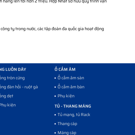
h hàng lên tới hơn 2 triệu. Hợp Nhất sở hữu quy trình vận
công ty trong nước, các tập đoàn đa quốc gia hoạt động
NG LUỒN DÂY
Ổ CẮM ÂM
ống tròn cứng
Ổ cắm âm sàn
ống đàn hồi - ruột gà
Ổ cắm âm bàn
ống dẹt
Phụ kiện
Phụ kiện
TỦ - THANG MÁNG
Tủ mạng, tủ Rack
Thang cáp
Máng cáp