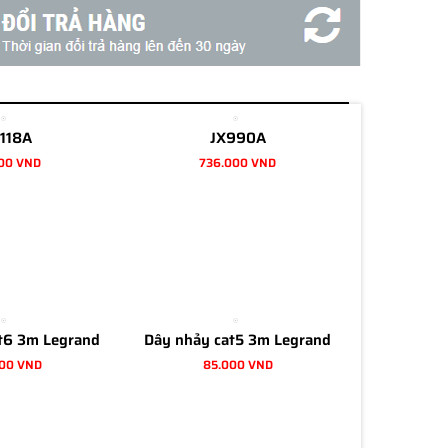
118A
JX990A
00 VND
736.000 VND
t6 3m Legrand
Dây nhảy cat5 3m Legrand
000 VND
85.000 VND