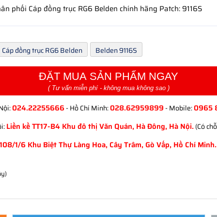
phân phối Cáp đồng trục RG6 Belden chính hãng Patch: 9116S
Cáp đồng trục RG6 Belden
Belden 9116S
ĐẶT MUA SẢN PHẨM NGAY
( Tư vấn miễn phí - không mua không sao )
024.22255666
028.62959899
0965 
Nội:
- Hồ Chí Minh:
- Mobile:
Liền kề TT17-B4 Khu đô thị Văn Quán, Hà Đông, Hà Nội.
i:
(Có chỗ
108/1/6 Khu Biệt Thự Làng Hoa, Cây Trâm, Gò Vấp, Hồ Chí Minh.
ây)