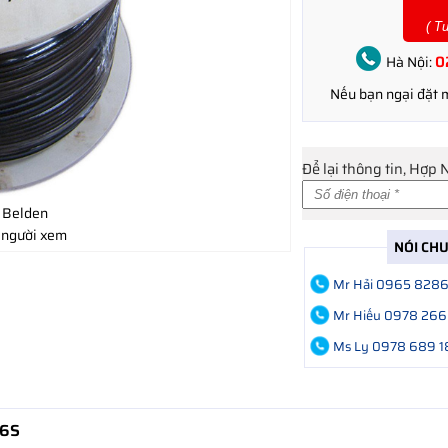
( T
0
Hà Nội:
Nếu bạn ngại đặt
Để lại thông tin, Hợp 
 Belden
 người xem
NÓI CH
Mr Hải 0965 828
Mr Hiếu 0978 266
Ms Ly 0978 689 1
16S