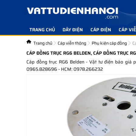
TRANG CHỦ
DÂY ĐIỆN
CÁP ĐIỆN
CÁP VI
Trang chủ
Cáp viễn thông
Phụ kiện cáp đồng
C
CÁP ĐỒNG TRỤC RG6 BELDEN, CÁP ĐỒNG TRỤC RG
Cáp đồng trục RG6 Belden - Vật tư điện báo giá
0965.828696 - HCM: 0978.266232