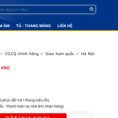
M ÂM
TỦ - THANG MÁNG
LIÊN HỆ
S ✅ CO,CQ chính hãng ✅ Giao toàn quốc ✅ Hà Nội:
VND
phút, đổi trả 1 tháng (nếu lỗi).
c - thanh toán tại nhà (khi nhận hàng).