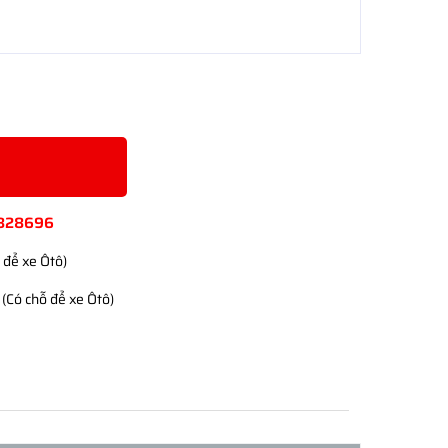
828696
 để xe Ôtô)
(Có chỗ để xe Ôtô)