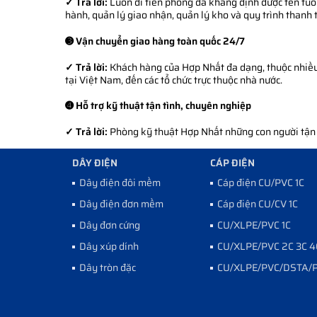
✓ Trả lời:
Luôn đi tiên phong đã khẳng định được tên tuổi
hành, quản lý giao nhận, quản lý kho và quy trình thanh 
➌ Vận chuyển giao hàng toàn quốc 24/7
✓ Trả lời:
Khách hàng của Hợp Nhất đa dạng, thuộc nhiều l
tại Việt Nam, đến các tổ chức trực thuộc nhà nước.
➍ Hỗ trợ kỹ thuật tận tình, chuyên nghiệp
✓ Trả lời:
Phòng kỹ thuật Hợp Nhất những con người tận tì
DÂY ĐIỆN
CÁP ĐIỆN
Dây điện đôi mềm
Cáp điện CU/PVC 1C
Dây điện đơn mềm
Cáp điện CU/CV 1C
Dây đơn cứng
CU/XLPE/PVC 1C
Dây xúp dính
CU/XLPE/PVC 2C 3C 4
Dây tròn đặc
CU/XLPE/PVC/DSTA/