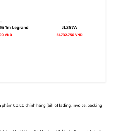
t6 1m Legrand
JL357A
00 VND
51.732.750 VND
phẩm CO,CQ chính hãng (bill of lading, invoice, packing