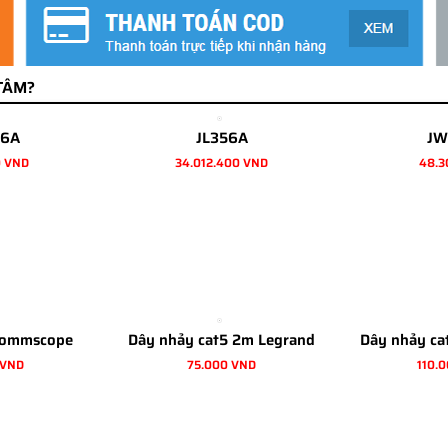
TÂM?
6A
JL356A
JW
0 VND
34.012.400 VND
48.3
Commscope
Dây nhảy cat5 2m Legrand
Dây nhảy ca
 VND
75.000 VND
110.