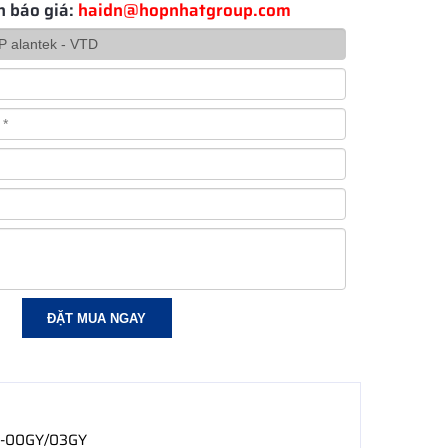
n báo giá:
haidn@hopnhatgroup.com
8E-00GY/03GY