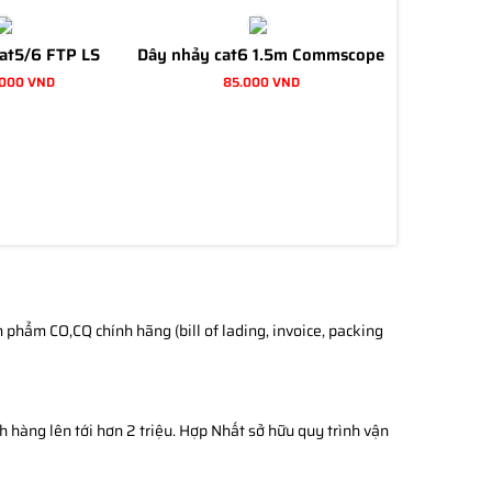
at5/6 FTP LS
Dây nhảy cat6 1.5m Commscope
.000 VND
85.000 VND
phẩm CO,CQ chính hãng (bill of lading, invoice, packing
h hàng lên tới hơn 2 triệu. Hợp Nhất sở hữu quy trình vận