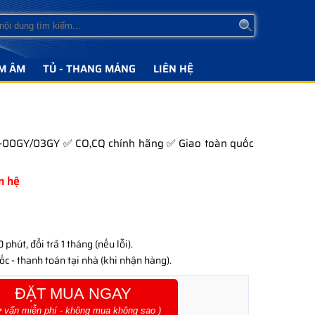
M ÂM
TỦ - THANG MÁNG
LIÊN HỆ
8E-00GY/03GY ✅ CO,CQ chính hãng ✅ Giao toàn quốc
ên hệ
phút, đổi trả 1 tháng (nếu lỗi).
c - thanh toán tại nhà (khi nhận hàng).
ĐẶT MUA NGAY
ư vấn miễn phí - không mua không sao )