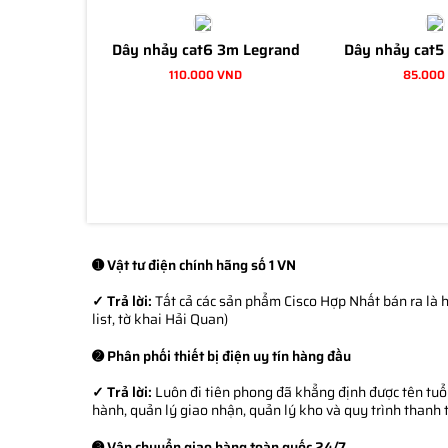
Dây nhảy cat6 3m Legrand
Dây nhảy cat5
110.000 VND
85.000
➊ Vật tư điện chính hãng số 1 VN
✓ Trả lời:
Tất cả các sản phẩm Cisco Hợp Nhất bán ra là h
list, tờ khai Hải Quan)
➋ Phân phối thiết bị điện uy tín hàng đầu
✓ Trả lời:
Luôn đi tiên phong đã khẳng định được tên tuổi
hành, quản lý giao nhận, quản lý kho và quy trình thanh 
➌ Vận chuyển giao hàng toàn quốc 24/7