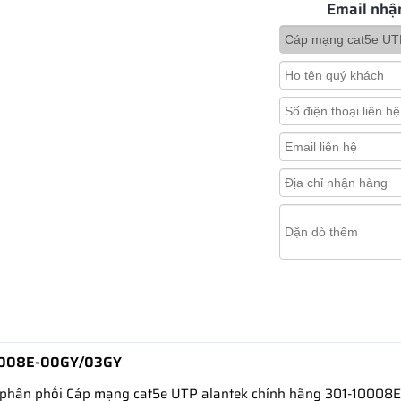
Email nhậ
-10008E-00GY/03GY
iá phân phối Cáp mạng cat5e UTP alantek chính hãng 301-1000