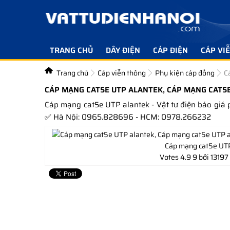
TRANG CHỦ
DÂY ĐIỆN
CÁP ĐIỆN
CÁP VI
Trang chủ
Cáp viễn thông
Phụ kiện cáp đồng
C
CÁP MẠNG CAT5E UTP ALANTEK, CÁP MẠNG CAT5
Cáp mạng cat5e UTP alantek - Vật tư điện báo gi
✅ Hà Nội: 0965.828696 - HCM: 0978.266232
Cáp mạng cat5e UT
Votes
4.9
9
bởi 13197