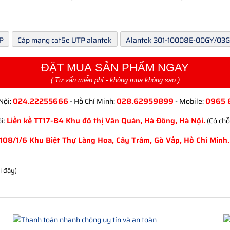
P
Cáp mạng cat5e UTP alantek
Alantek 301-10008E-00GY/03
ĐẶT MUA SẢN PHẨM NGAY
( Tư vấn miễn phí - không mua không sao )
024.22255666
028.62959899
0965 
Nội:
- Hồ Chí Minh:
- Mobile:
Liền kề TT17-B4 Khu đô thị Văn Quán, Hà Đông, Hà Nội.
i:
(Có chỗ
108/1/6 Khu Biệt Thự Làng Hoa, Cây Trâm, Gò Vấp, Hồ Chí Minh.
ại đây)