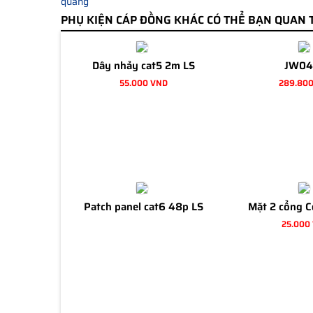
PHỤ KIỆN CÁP ĐỒNG KHÁC CÓ THỂ BẠN QUAN 
Dây nhảy cat5 2m LS
JW04
55.000 VND
289.80
Patch panel cat6 48p LS
Mặt 2 cổng 
25.000