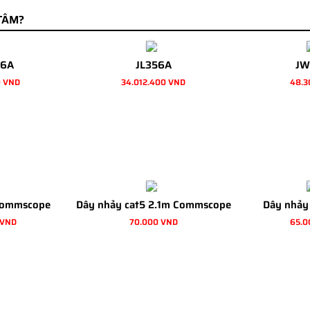
TÂM?
6A
JL356A
JW
0 VND
34.012.400 VND
48.3
Commscope
Dây nhảy cat5 2.1m Commscope
Dây nhảy
 VND
70.000 VND
65.0