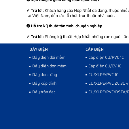
✓ Trả lời:
Khách hàng của Hợp Nhất đa dạng, thuộc nhiều l
tại Việt Nam, đến các tổ chức trực thuộc nhà nước.
➍ Hỗ trợ kỹ thuật tận tình, chuyên nghiệp
✓ Trả lời:
Phòng kỹ thuật Hợp Nhất những con người tận tì
DÂY ĐIỆN
CÁP ĐIỆN
Dây điện đôi mềm
Cáp điện CU/PVC 1C
Dây điện đơn mềm
Cáp điện CU/CV 1C
Dây đơn cứng
CU/XLPE/PVC 1C
Dây xúp dính
CU/XLPE/PVC 2C 3C 4
Dây tròn đặc
CU/XLPE/PVC/DSTA/