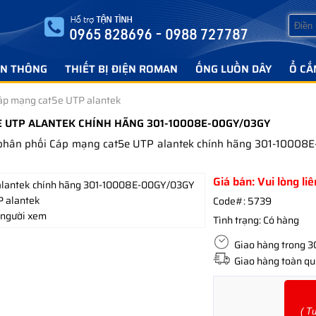
ỄN THÔNG
THIẾT BỊ ĐIỆN ROMAN
ỐNG LUỒN DÂY
Ổ CẮ
áp mạng cat5e UTP alantek
E UTP ALANTEK CHÍNH HÃNG 301-10008E-00GY/03GY
á phân phối Cáp mạng cat5e UTP alantek chính hãng 301-1000
Giá bán: Vui lòng li
P alantek
Code#:
5739
 người xem
Tình trạng:
Có hàng
Giao hàng trong 30 
Giao hàng toàn quố
( T