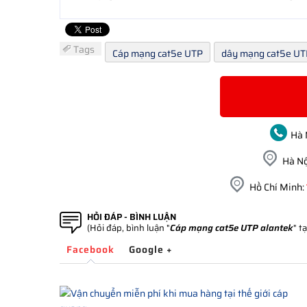
Tags
Cáp mạng cat5e UTP
dây mạng cat5e UT
Hà 
Hà Nộ
Hồ Chí Minh:
HỎI ĐÁP - BÌNH LUẬN
(Hỏi đáp, bình luận "
Cáp mạng cat5e UTP alantek
" t
Facebook
Google +