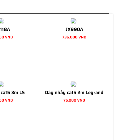
118A
JX990A
00 VND
736.000 VND
 cat5 3m LS
Dây nhảy cat5 2m Legrand
00 VND
75.000 VND