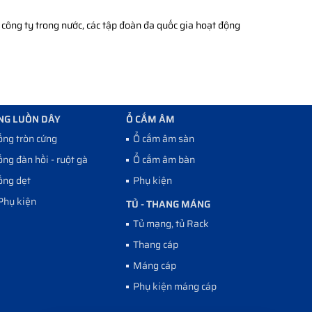
công ty trong nước, các tập đoàn đa quốc gia hoạt động
NG LUỒN DÂY
Ổ CẮM ÂM
ống tròn cứng
Ổ cắm âm sàn
ống đàn hồi - ruột gà
Ổ cắm âm bàn
ống dẹt
Phụ kiện
Phụ kiện
TỦ - THANG MÁNG
Tủ mạng, tủ Rack
Thang cáp
Máng cáp
Phụ kiện máng cáp