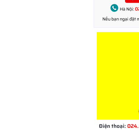
0
Hà Nội:
Nếu bạn ngại đặt
Để lại thông tin, Hợp 
NÓI CH
Mr Hải 0965 828
Mr Hiếu 0978 266
Ms Ly 0978 689 1
Điện thoại:
024.