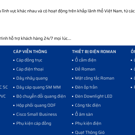
ĩnh vực khác nhau và có hoạt động trên khắp lãnh thổ Việt Nam, từ các 
nh hỗ trợ khách hàng 24/7 mọi lúc....
CÁP VIỄN THÔNG
THIẾT BỊ ĐIỆN ROMAN
Ố
Cáp đồng trục
Ổ cắm điện
Cáp điện thoại
Đế Roman
Dây nhảy quang
Mặt công tắc Roman
C 5C
Dây cáp quang SM MM
Đèn ốp trần
PVC
Bộ chuyển đổi quang điện
Đèn Downlight LED
Hộp phối quang ODF
Công tăc điện
Cisco Small Business
Ổ âm sàn
Phụ kiện cáp đồng
Phụ kiện điện
Quạt Thông Gió