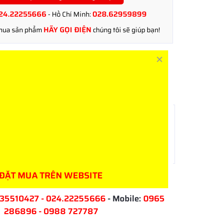
24.22255666
028.62959899
- Hồ Chí Minh:
HÃY GỌI ĐIỆN
 mua sản phẩm
chúng tôi sẽ giúp bạn!
Nhất sẽ gọi điện tư vấn cho bạn:
UYỆN VỚI KINH DOANH QUA SKYPE, ZALO
696
Bá Anh 0988 727787
 232
Mr An 0981 888818
89
Mr Ba 0981 558668
ĐẶT MUA TRÊN WEBSITE
35510427 - 024.22255666
- Mobile:
0965
286896 - 0988 727787